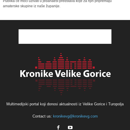
Publika će moći uživati u jedanaest predstava koje za njih pripremaju
amaterske skupine iz naše županije.
Multimedijski portal koji donosi aktualnosti iz Velike Gorice i Turopolja
Contact us:
kronikevg@kronikevg.com