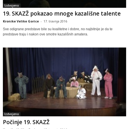
Izdvojeno
19. SKAZŽ pokazao mnoge kazališne talente
Kronike Velike Gorice
-
17. travnja 2016
Sve odigrane predstave bile su kvalitetne i dobre, no najbitnije je da te
predstave traju i nakon ove smotre kazališnih amatera.
Izdvojeno
Počinje 19. SKAZŽ