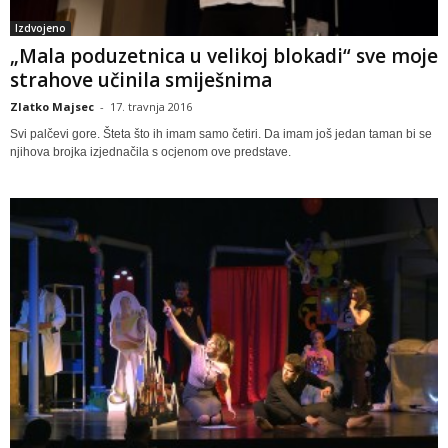
Izdvojeno
„Mala poduzetnica u velikoj blokadi“ sve moje
strahove učinila smiješnima
Zlatko Majsec
-
17. travnja 2016
Svi palčevi gore. Šteta što ih imam samo četiri. Da imam još jedan taman bi se
njihova brojka izjednačila s ocjenom ove predstave.