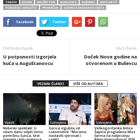
TAGOVI
BAZEN
KRUŽNI TOK
KURILOVEC
KUŠANEC
NOVI VRTIĆ
POMOĆNO IGRALIŠTE
PRORAČUN
SJEDNICA GRADSKOG VIJEĆA
Facebook
Twitter
Prethodni članak
Idući članak
U potpunosti izgorjela
Doček Nove godine na
kuća u Auguštanovcu
otvorenom u Buševcu
VEZANI ČLANCI
VIŠE OD AUTORA
Vijesti
Izdvojeno
Izdvojeno
Nebeski spektakl: U
Gorica izgubila od
Velikogoričanka Antea
istom danu vidjet ćemo
Lokomotive: “Moramo
Šapina proglašena Miss
pomrčinu Sunca, šest
nastaviti vjerovati i
šarma na natjecanju
planeta i kišu meteora
raditi”
Bikini International 2026.