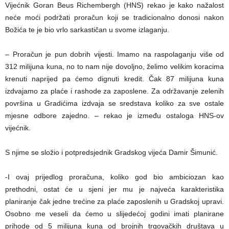
Vijećnik Goran Beus Richembergh (HNS) rekao je kako nažalost
neće moći podržati proračun koji se tradicionalno donosi nakon
Božića te je bio vrlo sarkastičan u svome izlaganju.
– Proračun je pun dobrih vijesti. Imamo na raspolaganju više od
312 milijuna kuna, no to nam nije dovoljno, želimo velikim koracima
krenuti naprijed pa ćemo dignuti kredit. Čak 87 milijuna kuna
izdvajamo za plaće i rashode za zaposlene. Za održavanje zelenih
površina u Gradićima izdvaja se sredstava koliko za sve ostale
mjesne odbore zajedno. – rekao je između ostaloga HNS-ov
vijećnik.
S njime se složio i potpredsjednik Gradskog vijeća Damir Šimunić.
-I ovaj prijedlog proračuna, koliko god bio ambiciozan kao
prethodni, ostat će u sjeni jer mu je najveća karakteristika
planiranje čak jedne trećine za plaće zaposlenih u Gradskoj upravi.
Osobno me veseli da ćemo u slijedećoj godini imati planirane
prihode od 5 milijuna kuna od brojnih trgovačkih društava u