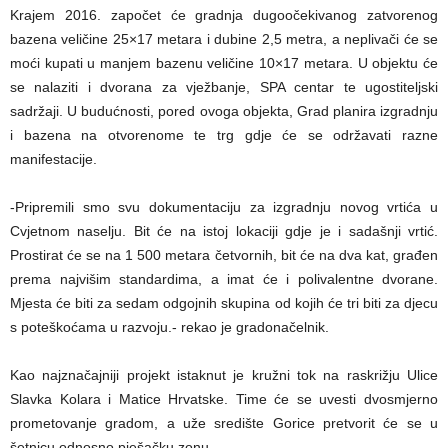
Krajem 2016. započet će gradnja dugoočekivanog zatvorenog
bazena veličine 25×17 metara i dubine 2,5 metra, a neplivači će se
moći kupati u manjem bazenu veličine 10×17 metara. U objektu će
se nalaziti i dvorana za vježbanje, SPA centar te ugostiteljski
sadržaji. U budućnosti, pored ovoga objekta, Grad planira izgradnju
i bazena na otvorenome te trg gdje će se održavati razne
manifestacije.
-Pripremili smo svu dokumentaciju za izgradnju novog vrtića u
Cvjetnom naselju. Bit će na istoj lokaciji gdje je i sadašnji vrtić.
Prostirat će se na 1 500 metara četvornih, bit će na dva kat, građen
prema najvišim standardima, a imat će i polivalentne dvorane.
Mjesta će biti za sedam odgojnih skupina od kojih će tri biti za djecu
s poteškoćama u razvoju.- rekao je gradonačelnik.
Kao najznačajniji projekt istaknut je kružni tok na raskrižju Ulice
Slavka Kolara i Matice Hrvatske. Time će se uvesti dvosmjerno
prometovanje gradom, a uže središte Gorice pretvorit će se u
šetnicu odnosno pješačku zonu.