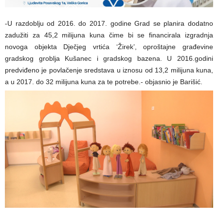
-U razdoblju od 2016. do 2017. godine Grad se planira dodatno
zadužiti za 45,2 milijuna kuna čime bi se financirala izgradnja
novoga objekta Dječjeg vrtića ‘Žirek’, oproštajne građevine
gradskog groblja Kušanec i gradskog bazena. U 2016.godini
predviđeno je povlačenje sredstava u iznosu od 13,2 milijuna kuna,
a u 2017. do 32 milijuna kuna za te potrebe.- objasnio je Barišić.