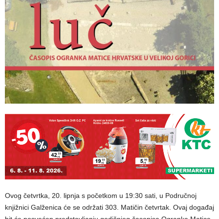
Ovog četvrtka, 20. lipnja s početkom u 19:30 sati, u Područnoj
knjižnici Galženica će se održati 303. Matičin četvrtak. Ovaj događaj
bit će posvećen predstavljanju godišnjeg časopisa Ogranka Matice