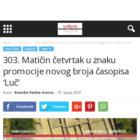
Home
Kultura
303. Matičin četvrtak u znaku promocije novog broja časopisa ‘Luč’
KULTURA
NAJAVE
VIJESTI
303. Matičin četvrtak u znaku
promocije novog broja časopisa
‘Luč’
Autor:
Kronike Velike Gorice
-
19. lipnja 2024
Facebook
Twitter