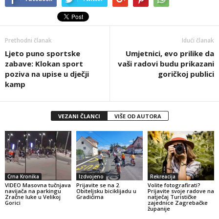
Prethodni članak
Idući članak
Ljeto puno sportske
Umjetnici, evo prilike da
zabave: Klokan sport
vaši radovi budu prikazani
poziva na upise u dječji
goričkoj publici
kamp
VEZANI ČLANCI
VIŠE OD AUTORA
Crna Kronika
Izdvojeno
Rekreacija
VIDEO Masovna tučnjava
Prijavite se na 2.
Volite fotografirati?
navijača na parkingu
Obiteljsku biciklijadu u
Prijavite svoje radove na
Zračne luke u Velikoj
Gradićima
natječaj Turističke
Gorici
zajednice Zagrebačke
županije