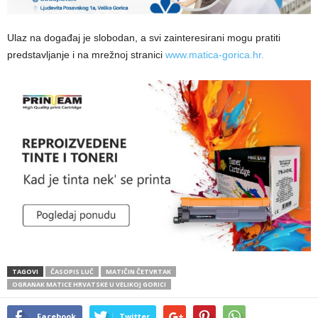
Ulaz na događaj je slobodan, a svi zainteresirani mogu pratiti
predstavljanje i na mrežnoj stranici
www.matica-gorica.hr.
TAGOVI
ČASOPIS LUČ
MATIČIN ČETVRTAK
OGRANAK MATICE HRVATSKE U VELIKOJ GORICI
Facebook
Twitter