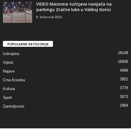
VIDEO Masovna tučnjava navijača na
parkingu Zračne luke u Velikoj Gorici
8. kolovoza 2026
POPULARNE KATEGORIJE
18148
Izdvojeno
16836
Vijesti
4496
Najave
3852
Crna Kronika
3778
Kultura
3073
Sport
2984
Zanimljivosti