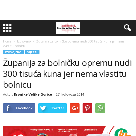
Home
Izdvojeno
Županija za bolničku opremu nudi 300 tisuća kuna jer nema
vlastitu bolnicu
IZDVOJENO
VIJESTI
Županija za bolničku opremu nudi
300 tisuća kuna jer nema vlastitu
bolnicu
Autor:
Kronike Velike Gorice
-
27. kolovoza 2014
Facebook
Twitter