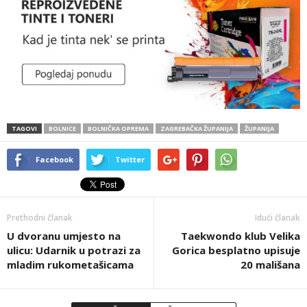
TAGOVI
BOLNICE
BOLNIČKA OPREMA
ZAGREBAČKA ŽUPANIJA
ŽUPANIJA
Facebook
Twitter
Prethodni članak
Idući članak
U dvoranu umjesto na
Taekwondo klub Velika
ulicu: Udarnik u potrazi za
Gorica besplatno upisuje
mladim rukometašicama
20 mališana