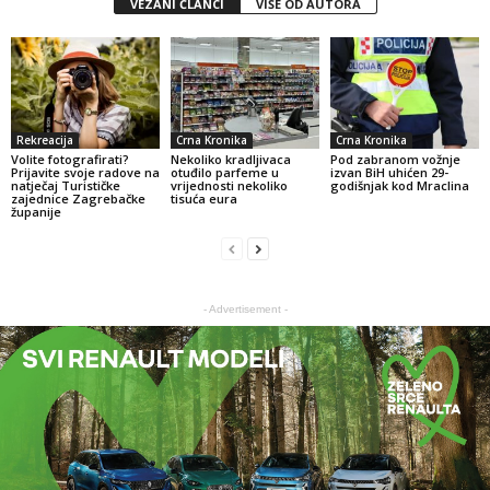
VEZANI ČLANCI
VIŠE OD AUTORA
Rekreacija
Crna Kronika
Crna Kronika
Volite fotografirati?
Nekoliko kradljivaca
Pod zabranom vožnje
Prijavite svoje radove na
otuđilo parfeme u
izvan BiH uhićen 29-
natječaj Turističke
vrijednosti nekoliko
godišnjak kod Mraclina
zajednice Zagrebačke
tisuća eura
županije
- Advertisement -