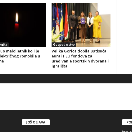
onika
Gospodarstvo
o maloljetnik koji je
Velika Gorica dobila 88 tisuća
lektričnog romobila u
eura iz EU fondova za
ma
uređivanje sportskih dvorana i
igrališta
JOŠ OBJAVA
PO