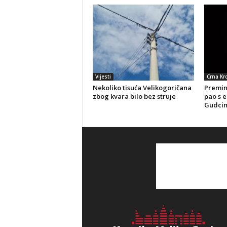
Vijesti
Crna Kr
Nekoliko tisuća Velikogoričana
Preminu
zbog kvara bilo bez struje
pao s e
Gudci