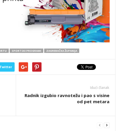
ORTU
SPORTSKI PROGRAMI
ZAGREBAČKA ŽUPANIJA
Twitter
Idući članak
Radnik izgubio ravnotežu i pao s visine
od pet metara