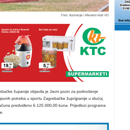
Foto: Ilustracija / Maraton klub VG
ebačke županije objavila je Javni poziv za podnošenje
avnih potreba u sportu Zagrebačke župrijpanije u idućoj
oračuna predviđeno 6.125.000,00 kuna. Prijedlozi programa
e.