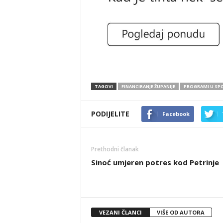
TAGOVI
FINANCIRANJE ŽUPANIJE
PROGRAMI U SP
PODIJELITE
Facebook
Prethodni članak
Sinoć umjeren potres kod Petrinje
VEZANI ČLANCI
VIŠE OD AUTORA