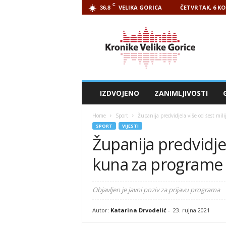
C
VELIKA GORICA
ČETVRTAK, 6 KO
36.8
Kronike
Velike
Gorice
IZDVOJENO
ZANIMLJIVOSTI
Home
Sport
Županija predvidjela više od šest mi
SPORT
VIJESTI
Županija predvidjel
kuna za programe 
Objavljen je javni poziv za prijavu programa
Autor:
Katarina Drvodelić
-
23. rujna 2021