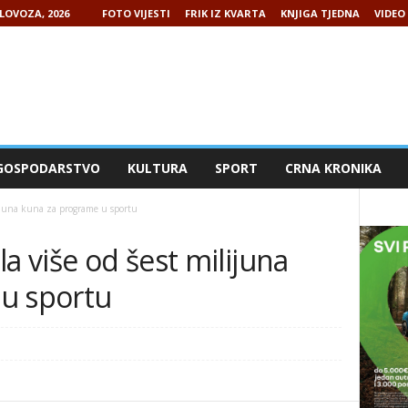
LOVOZA, 2026
FOTO VIJESTI
FRIK IZ KVARTA
KNJIGA TJEDNA
VIDEO 
GOSPODARSTVO
KULTURA
SPORT
CRNA KRONIKA
lijuna kuna za programe u sportu
a više od šest milijuna
u sportu