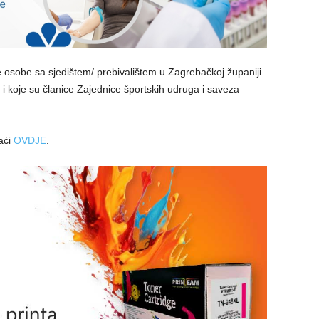
osobe sa sjedištem/ prebivalištem u Zagrebačkoj županiji
a i koje su članice Zajednice športskih udruga i saveza
aći
OVDJE
.