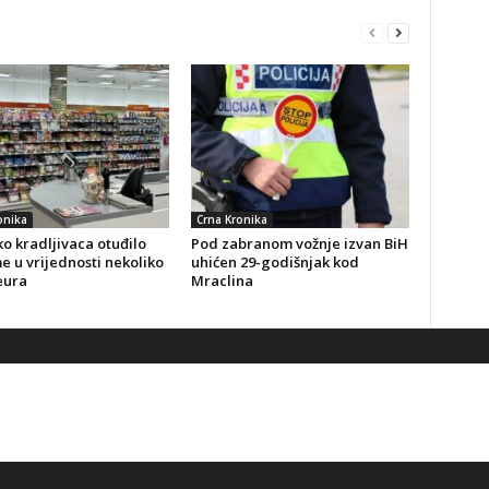
onika
Crna Kronika
o kradljivaca otuđilo
Pod zabranom vožnje izvan BiH
 u vrijednosti nekoliko
uhićen 29-godišnjak kod
eura
Mraclina