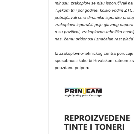
minusu, zrakoplovi se nisu isporučivali na v
Tijekom tri i pol godine, koliko vodim ZTC
poboljšavali smo dinamiku isporuke protup
zrakoplova isporučiti prije glavnog napor
a su pozitivni, zrakoplovno-tehničko osoblj
nas, čemu pridonosi i značajan rast plaća“
Iz Zrakoplovno-tehničkog centra poručuju k
sposobnosti kako bi Hrvatskom ratnom zrak
pouzdanu potporu.