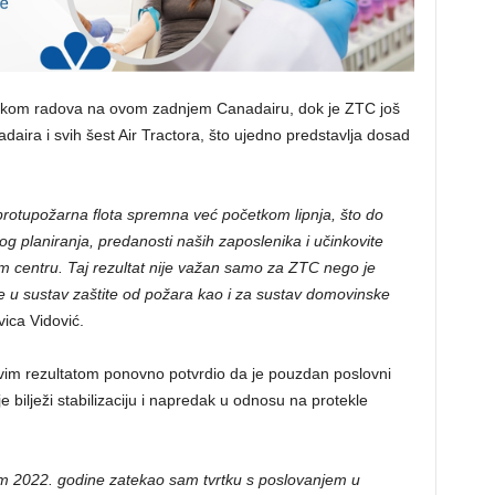
šetkom radova na ovom zadnjem Canadairu, dok je ZTC još
aira i svih šest Air Tractora, što ujedno predstavlja dosad
 protupožarna flota spremna već početkom lipnja, što do
tnog planiranja, predanosti naših zaposlenika i učinkovite
m centru. Taj rezultat nije važan samo za ZTC nego je
ne u sustav zaštite od požara kao i za sustav domovinske
vica Vidović.
ovim rezultatom ponovno potvrdio da je pouzdan poslovni
je bilježi stabilizaciju i napredak u odnosu na protekle
m 2022. godine zatekao sam tvrtku s poslovanjem u