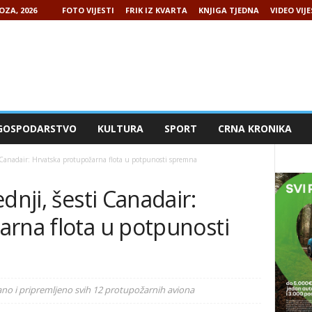
OZA, 2026
FOTO VIJESTI
FRIK IZ KVARTA
KNJIGA TJEDNA
VIDEO VIJE
GOSPODARSTVO
KULTURA
SPORT
CRNA KRONIKA
i Canadair: Hrvatska protupožarna flota u potpunosti spremna
dnji, šesti Canadair:
arna flota u potpunosti
ano i pripremljeno svih 12 protupožarnih aviona