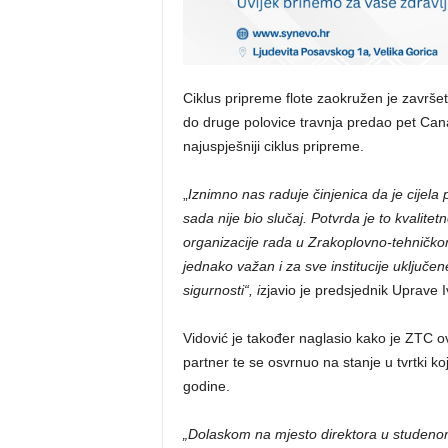
Ciklus pripreme flote zaokružen je zavr
do druge polovice travnja predao pet Canad
najuspješniji ciklus pripreme.
„
Iznimno nas raduje činjenica da je cijela
sada nije bio slučaj. Potvrda je to kvalite
organizacije rada u Zrakoplovno-tehničko
jednako važan i za sve institucije uključe
sigurnosti“, i
zjavio je predsjednik Uprave I
Vidović je također naglasio kako je ZTC 
partner te se osvrnuo na stanje u tvrtki ko
godine.
„Dolaskom na mjesto direktora u studeno