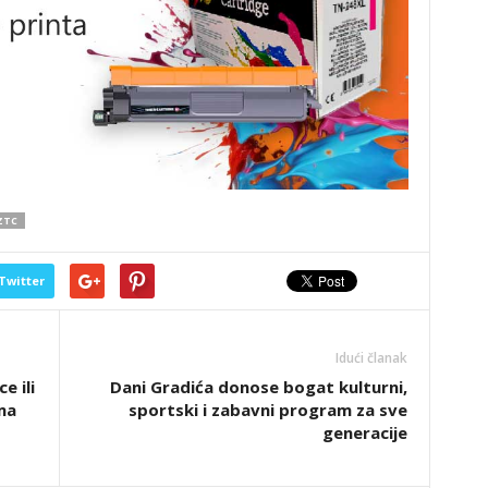
ZTC
Twitter
Idući članak
e ili
Dani Gradića donose bogat kulturni,
ma
sportski i zabavni program za sve
generacije