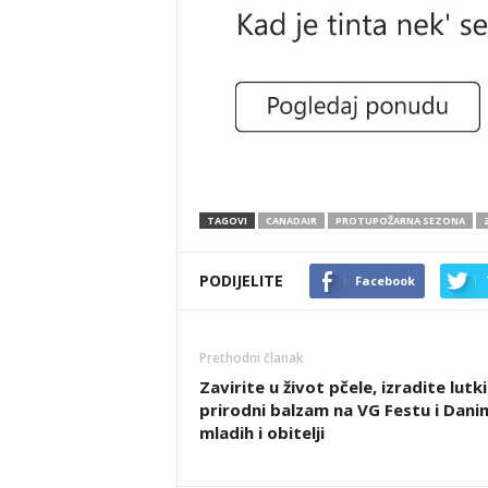
TAGOVI
CANADAIR
PROTUPOŽARNA SEZONA
PODIJELITE
Facebook
Prethodni članak
Zavirite u život pčele, izradite lutkic
prirodni balzam na VG Festu i Dani
mladih i obitelji