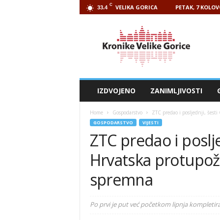
C
VELIKA GORICA
PETAK, 7 KOLOV
33.4
Kronike
Velike
Gorice
IZDVOJENO
ZANIMLJIVOSTI
Home
Gospodarstvo
ZTC predao i posljednji, šest
GOSPODARSTVO
VIJESTI
ZTC predao i poslje
Hrvatska protupož
spremna
Po prvi je put već početkom lipnja kompletir