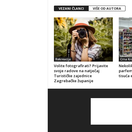
VEZANI ČLANCI
VIŠE OD AUTORA
Rekreacija
Crna Kr
Volite fotografirati? Prijavite
Nekolik
svoje radove na natječaj
parfeme
Turističke zajednice
tisuća 
Zagrebačke županije