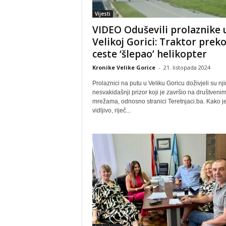
Vijesti
VIDEO Oduševili prolaznike 
Velikoj Gorici: Traktor prek
ceste ‘šlepao’ helikopter
Kronike Velike Gorice
-
21. listopada 2024
Prolaznici na putu u Veliku Goricu doživjeli su nj
nesvakidašnji prizor koji je završio na društveni
mrežama, odnosno stranici Teretnjaci.ba. Kako j
vidljivo, riječ...