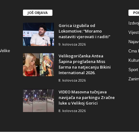
JOŠ OBJAVA
PO
Izdvo
Gorica izgubila od
Lokomotive: “Moramo
Vijest
nastaviti vjerovati i raditi”
Najav
9. kolovoza 2026
Velike
Crna 
Velikogoričanka Antea
Kultu
Šapina proglašena Miss
šarma na natjecanju Bikini
Sport
International 2026.
Zaniml
8. kolovoza 2026
VIDEO Masovna tučnjava
navijača na parkingu Zračne
luke u Velikoj Gorici
8. kolovoza 2026