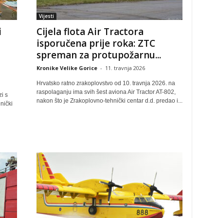
Vijesti
i
Cijela flota Air Tractora
isporučena prije roka: ZTC
spreman za protupožarnu...
Kronike Velike Gorice
-
11. travnja 2026
Hrvatsko ratno zrakoplovstvo od 10. travnja 2026. na
raspolaganju ima svih šest aviona Air Tractor AT-802,
i s
nakon što je Zrakoplovno-tehnički centar d.d. predao i...
nički