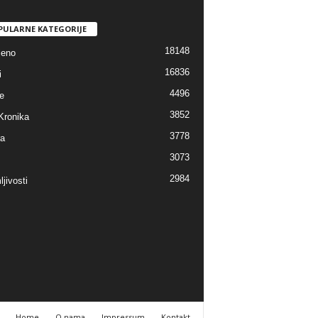
PULARNE KATEGORIJE
18148
jeno
16836
i
4496
e
3852
Kronika
3778
ra
3073
2984
jivosti
Home
O nama
Impressum
Kontakt