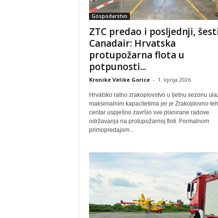
Gospodarstvo
ZTC predao i posljednji, šest
Canadair: Hrvatska
protupožarna flota u
potpunosti...
Kronike Velike Gorice
-
1. lipnja 2026
Hrvatsko ratno zrakoplovstvo u ljetnu sezonu ulaz
maksimalnim kapacitetima jer je Zrakoplovno-teh
centar uspješno završio sve planirane radove
održavanja na protupožarnoj floti. Formalnom
primopredajom...