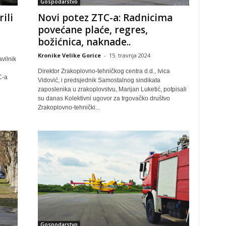
Gospodarstvo
ili
Novi potez ZTC-a: Radnicima
povećane plaće, regres,
božićnica, naknade..
Kronike Velike Gorice
-
15. travnja 2024
vilnik
Direktor Zrakoplovno-tehničkog centra d.d., Ivica
C-a
Vidović, i predsjednik Samostalnog sindikata
zaposlenika u zrakoplovstvu, Marijan Luketić, potpisali
su danas Kolektivni ugovor za trgovačko društvo
Zrakoplovno-tehnički...
Gospodarstvo