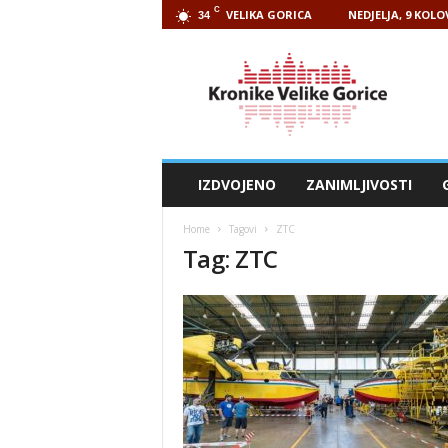
C
VELIKA GORICA
NEDJELJA, 9 KOLO
34
Kronike
Velike
Gorice
IZDVOJENO
ZANIMLJIVOSTI
Home
Tagovi
ZTC
Tag: ZTC