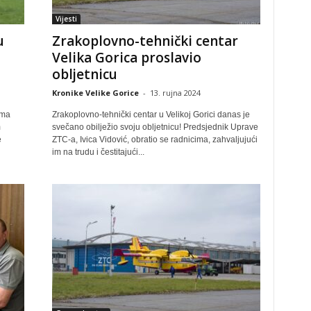
Vijesti
u
Zrakoplovno-tehnički centar
o
Velika Gorica proslavio
obljetnicu
Kronike Velike Gorice
-
13. rujna 2024
ima
Zrakoplovno-tehnički centar u Velikoj Gorici danas je
m
svečano obilježio svoju obljetnicu! Predsjednik Uprave
e
ZTC-a, Ivica Vidović, obratio se radnicima, zahvaljujući
im na trudu i čestitajući...