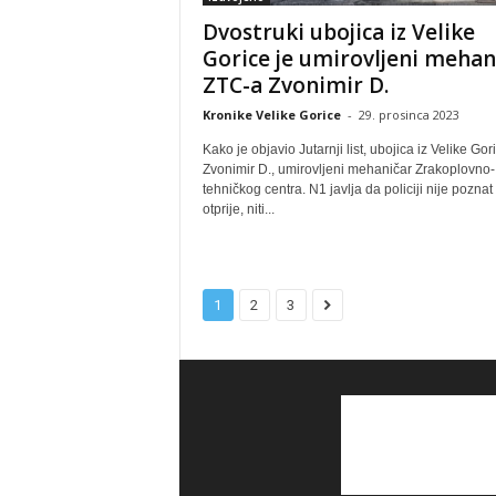
Dvostruki ubojica iz Velike
Gorice je umirovljeni mehan
ZTC-a Zvonimir D.
Kronike Velike Gorice
-
29. prosinca 2023
Kako je objavio Jutarnji list, ubojica iz Velike Gor
Zvonimir D., umirovljeni mehaničar Zrakoplovno-
tehničkog centra. N1 javlja da policiji nije poznat
otprije, niti...
1
2
3