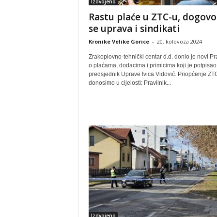
Izdvojeno
Rastu plaće u ZTC-u, dogovor
se uprava i sindikati
Kronike Velike Gorice
-
20. kolovoza 2024
Zrakoplovno-tehnički centar d.d. donio je novi Pra
o plaćama, dodacima i primicima koji je potpisao
predsjednik Uprave Ivica Vidović. Priopćenje ZT
donosimo u cijelosti: Pravilnik...
Izdvojeno