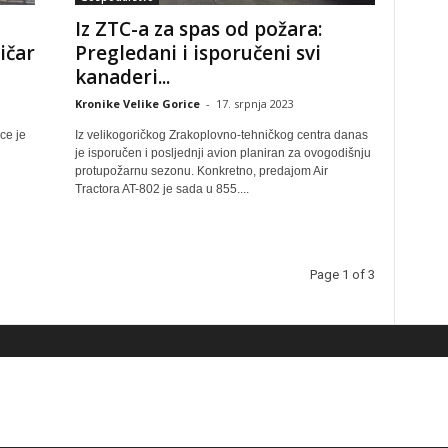
Iz ZTC-a za spas od požara:
ičar
Pregledani i isporučeni svi
kanaderi...
Kronike Velike Gorice
-
17. srpnja 2023
ice je
Iz velikogoričkog Zrakoplovno-tehničkog centra danas
je isporučen i posljednji avion planiran za ovogodišnju
protupožarnu sezonu. Konkretno, predajom Air
Tractora AT-802 je sada u 855....
Page 1 of 3