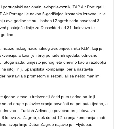
 portugalski nacionalni avioprijevoznik, TAP Air Portugal i
 Air Portugal je nakon 5-godišnjeg izostanka izravne linije
pnju ove godine te su Lisabon i Zagreb sada povezani 3
eć postojeće linije za Dusseldorf od 31. kolovoza te
 godine.
nuti nizozemskog nacionalnog avioprijevoznika KLM, koji je
ekvencije, a kasnije i broj ponuđenih sjedala, odnosno
ma. Stoga sada, umjesto jednog leta dnevno kao u razdoblju
a istoj liniji. Španjolska kompanija Iberia nastavlja
kođer nastavlja s prometom u sezoni, ali sa nešto manjim
tjedne letove u frekvenciji četiri puta tjedno na liniji
se od druge polovice srpnja povećati na pet puta tjedno, a
odnevno. I Turkish Airlines je povećao broj letova za
8 letova za Zagreb, dok će od 12. srpnja kompanija imati
ne, svoju liniju Dubai-Zagreb najavio je i Flydubai.