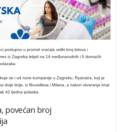
eci postupno u promet vraćala veliki broj letova i
lines iz Zagreba letjeti na 14 međunarodnih i 5 domaćih
 polazaka.
je se i od nove kompanije u Zagrebu, Ryanaira, koji je
 dvije linije, iz Bruxellesa i Milana, a nakon otvaranja imat
čak 42 tjedna polaska.
, povećan broj
ija