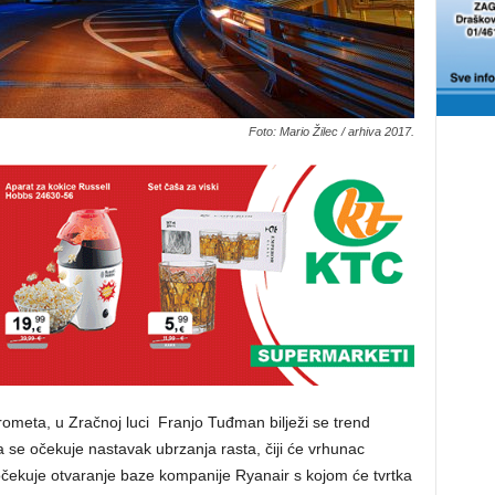
Foto: Mario Žilec / arhiva 2017.
ometa, u Zračnoj luci Franjo Tuđman bilježi se trend
se očekuje nastavak ubrzanja rasta, čiji će vrhunac
 očekuje otvaranje baze kompanije Ryanair s kojom će tvrtka