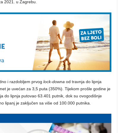
a za 2021. u Zagrebu.
dno i razdobljem prvog
lock-downa
od travnja do lipnja
met je uvećan za 3,5 puta (350%). Tijekom prošle godine je
nja do lipnja putovao 63.401 putnik, dok su ovogodišnje
o lipanj je zaključen sa više od 100.000 putnika.