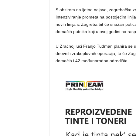
S obzirom na ljetne najave, zagrebačka z
Intenziviranje prometa na postojećim linij
novih linija iz Zagreba bit će snažan potica
domaćih putnika koji u ovoj godini na rasp
U Zračnoj luci Franjo Tuđman planira se u
dnevnih zrakoplovnih operacija, te će Za
domaćih i 42 međunarodna odredišta.