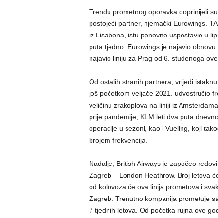
Trendu prometnog oporavka doprinijeli su i
postojeći partner, njemački Eurowings. TAP
iz Lisabona, istu ponovno uspostavio u li
puta tjedno. Eurowings je najavio obnovu v
najavio liniju za Prag od 6. studenoga ove
Od ostalih stranih partnera, vrijedi istak
još početkom veljače 2021. udvostručio fr
veličinu zrakoplova na liniji iz Amsterda
prije pandemije, KLM leti dva puta dnevno n
operacije u sezoni, kao i Vueling, koji ta
brojem frekvencija.
Nadalje, British Airways je započeo redovite 
Zagreb – London Heathrow. Broj letova će 
od kolovoza će ova linija prometovati svak
Zagreb. Trenutno kompanija prometuje sa 
7 tjednih letova. Od početka rujna ove godi