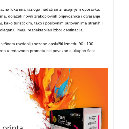
račna luka ima razloga nadati se značajnijem oporavku.
ama, dolazak novih zrakoplovnih prijevoznika i otvaranje
j, kako turističkim, tako i poslovnim putovanjima stranih i
olaganju imaju respektabilan izbor destinacija.
 vršnom razdoblju sezone opslužiti između 90 i 100
greb u redovnom prometu biti povezan s ukupno šest