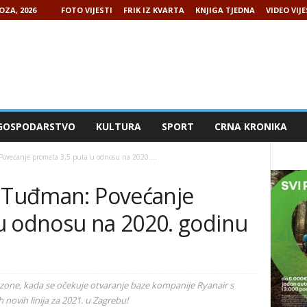
OZA, 2026
FOTO VIJESTI
FRIK IZ KVARTA
KNJIGA TJEDNA
VIDEO VIJE
GOSPODARSTVO
KULTURA
SPORT
CRNA KRONIKA
ovećanje prometa 3,5 puta u odnosu na 2020....
o Tuđman: Povećanje
u odnosu na 2020. godinu
sezone, kada se očekuje otvaranje baze kompanije Ryanair s
h novih linija za 2021. u Zagrebu!