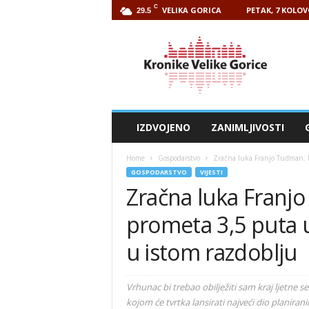
C
VELIKA GORICA
PETAK, 7 KOLOV
29.5
Kronike
Velike
Gorice
IZDVOJENO
ZANIMLJIVOSTI
Home
Gospodarstvo
Zračna luka Franjo Tuđman: P
GOSPODARSTVO
VIJESTI
Zračna luka Franj
prometa 3,5 puta 
u istom razdoblju
Vrhunac bi trebao obilježiti sam kraj ljetne 
kojom će tvrtka lansirati najveći dio planirani