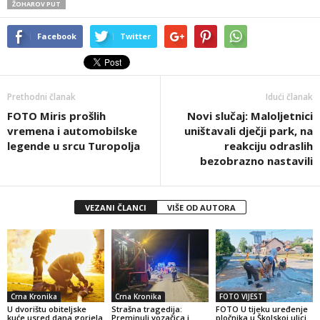
ŽOHAROV PUT
Facebook
Twitter
Prethodni članak
Idući članak
FOTO Miris prošlih
Novi slučaj: Maloljetnici
vremena i automobilske
uništavali dječji park, na
legende u srcu Turopolja
reakciju odraslih
bezobrazno nastavili
VEZANI ČLANCI
VIŠE OD AUTORA
Crna Kronika
Crna Kronika
FOTO VIJEST
U dvorištu obiteljske
Strašna tragedija:
FOTO U tijeku uređenje
kuće usred dana gorjela
Preminuli vozačica i
pločnika u Školskoj ulici