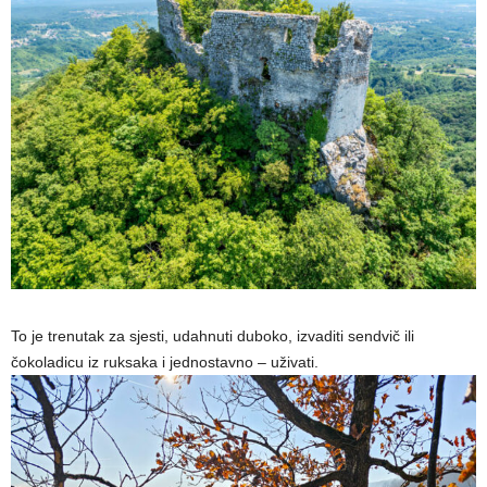
To je trenutak za sjesti, udahnuti duboko, izvaditi sendvič ili
čokoladicu iz ruksaka i jednostavno – uživati.