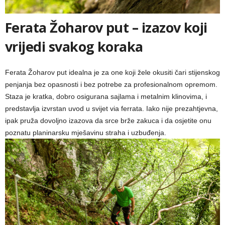
Ferata Žoharov put – izazov koji
vrijedi svakog koraka
Ferata Žoharov put idealna je za one koji žele okusiti čari stijenskog
penjanja bez opasnosti i bez potrebe za profesionalnom opremom.
Staza je kratka, dobro osigurana sajlama i metalnim klinovima, i
predstavlja izvrstan uvod u svijet via ferrata. Iako nije prezahtjevna,
ipak pruža dovoljno izazova da srce brže zakuca i da osjetite onu
poznatu planinarsku mješavinu straha i uzbuđenja.