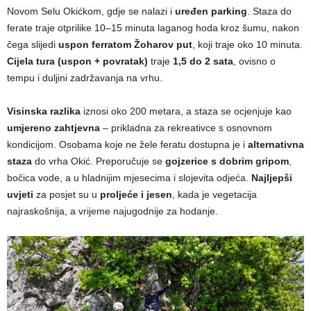
Novom Selu Okićkom, gdje se nalazi i
uređen parking
. Staza do
ferate traje otprilike 10–15 minuta laganog hoda kroz šumu, nakon
čega slijedi
uspon ferratom Žoharov put
, koji traje oko 10 minuta.
Cijela tura (uspon + povratak)
traje
1,5 do 2 sata
, ovisno o
tempu i duljini zadržavanja na vrhu.
Visinska razlika
iznosi oko 200 metara, a staza se ocjenjuje kao
umjereno zahtjevna
– prikladna za rekreativce s osnovnom
kondicijom. Osobama koje ne žele feratu dostupna je i
alternativna
staza
do vrha Okić. Preporučuje se
gojzerice s dobrim gripom
,
bočica vode, a u hladnijim mjesecima i slojevita odjeća.
Najljepši
uvjeti
za posjet su u
proljeće i jesen
, kada je vegetacija
najraskošnija, a vrijeme najugodnije za hodanje.