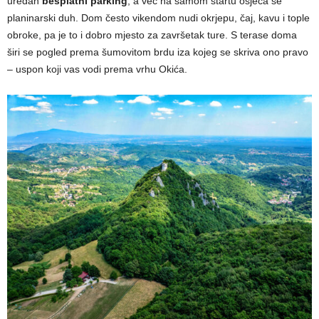
uredan
besplatni parking
, a već na samom startu osjeća se
planinarski duh. Dom često vikendom nudi okrjepu, čaj, kavu i tople
obroke, pa je to i dobro mjesto za završetak ture. S terase doma
širi se pogled prema šumovitom brdu iza kojeg se skriva ono pravo
– uspon koji vas vodi prema vrhu Okića.