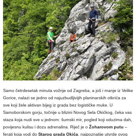
Samo četrdesetak minuta vožnje od Zagreba, a još i manje iz Velike
Gorice, nalazi se jedno od najuzbudljivijih planinarskih otkrića za
sve koji žele aktivan bijeg iz grada bez logističke muke. U
Samoborskom gorju, točnije u blizini Novog Sela Okićkog, čeka vas
staza koja nudi sve u jednom: šumski mir, pogled koji oduzima dah,
povijesnu kulisu i dozu adrenalina. Riječ je o
Žoharovom putu
–
ferati koja vodi do
Starog grada Okića
, najpoznatije utvrde ovog