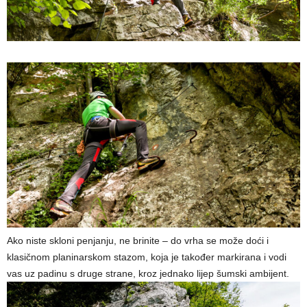
Ako niste skloni penjanju, ne brinite – do vrha se može doći i
klasičnom planinarskom stazom, koja je također markirana i vodi
vas uz padinu s druge strane, kroz jednako lijep šumski ambijent.