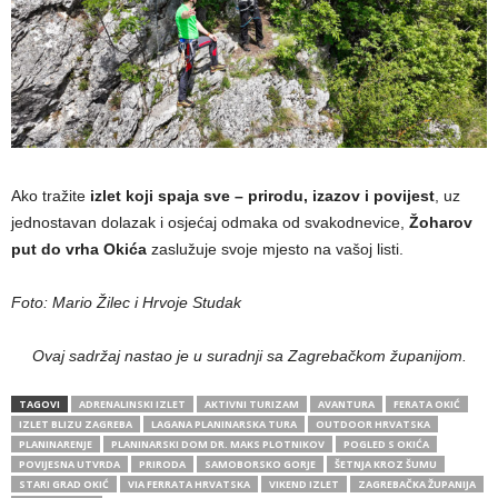
Ako tražite
izlet koji spaja sve – prirodu, izazov i povijest
, uz
jednostavan dolazak i osjećaj odmaka od svakodnevice,
Žoharov
put do vrha Okića
zaslužuje svoje mjesto na vašoj listi.
Foto: Mario Žilec i Hrvoje Studak
Ovaj sadržaj nastao je u suradnji sa Zagrebačkom županijom.
TAGOVI
ADRENALINSKI IZLET
AKTIVNI TURIZAM
AVANTURA
FERATA OKIĆ
IZLET BLIZU ZAGREBA
LAGANA PLANINARSKA TURA
OUTDOOR HRVATSKA
PLANINARENJE
PLANINARSKI DOM DR. MAKS PLOTNIKOV
POGLED S OKIĆA
POVIJESNA UTVRDA
PRIRODA
SAMOBORSKO GORJE
ŠETNJA KROZ ŠUMU
STARI GRAD OKIĆ
VIA FERRATA HRVATSKA
VIKEND IZLET
ZAGREBAČKA ŽUPANIJA