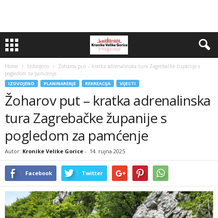
Home
Izdvojeno
Žoharov put – kratka adrenalinska tura Zagrebačke županije s
pogledom za pamćenje
IZDVOJENO
PLANINARENJE
REKREACIJA
VIJESTI
Žoharov put – kratka adrenalinska
tura Zagrebačke županije s
pogledom za pamćenje
Autor:
Kronike Velike Gorice
-
14. rujna 2025
Facebook
Twitter