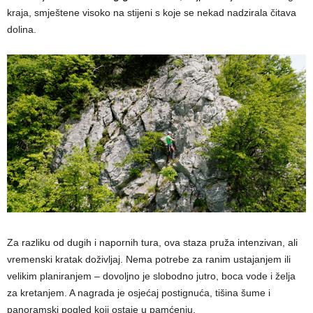
kraja, smještene visoko na stijeni s koje se nekad nadzirala čitava
dolina.
Za razliku od dugih i napornih tura, ova staza pruža intenzivan, ali
vremenski kratak doživljaj. Nema potrebe za ranim ustajanjem ili
velikim planiranjem – dovoljno je slobodno jutro, boca vode i želja
za kretanjem. A nagrada je osjećaj postignuća, tišina šume i
panoramski pogled koji ostaje u pamćenju.