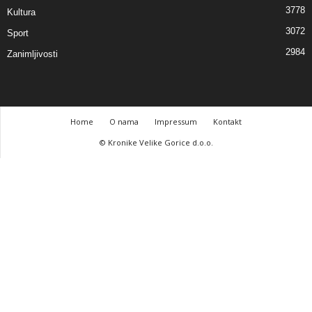
3778
Kultura
3072
Sport
2984
Zanimljivosti
Home
O nama
Impressum
Kontakt
© Kronike Velike Gorice d.o.o.