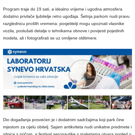
Program traje do 19 sati, a idealno vrijeme i ugodna atmosfera
dodatno privlače ljubitelje retro ugođaja. Šetnja parkom nudi pravu
razglednicu prošlih vremena: posjetitelji mogu upoznati vlasnike
vozila, poslušati detalje o tehnikama obnove i povijesti pojedinih
modela, ali i fotografirati se uz omiljene oldtimere.
Dio događanja posvećen je i dodatnim sadržajima koji park čine
mjestom za cijelu obitelj. Sajam antikviteta nudi unikatne predmete i
sitnice s pričom, a festival aeronautike s maketama otvara pogled u