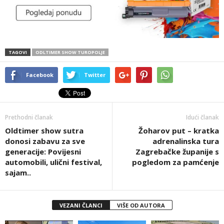
TAGOVI
ODLTIMER SHOW TUROPOLJE
Facebook
Twitter
Prethodni članak
Idući članak
Oldtimer show sutra
Žoharov put – kratka
donosi zabavu za sve
adrenalinska tura
generacije: Povijesni
Zagrebačke županije s
automobili, ulični festival,
pogledom za pamćenje
sajam..
VEZANI ČLANCI
VIŠE OD AUTORA