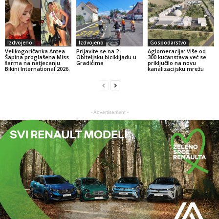
Izdvojeno
Izdvojeno
Gospodarstvo
Velikogoričanka Antea
Prijavite se na 2.
Aglomeracija: Više od
Šapina proglašena Miss
Obiteljsku biciklijadu u
300 kućanstava već se
šarma na natjecanju
Gradićima
priključilo na novu
Bikini International 2026.
kanalizacijsku mrežu
- Advertisement -