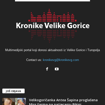
Multimedijski portal koji donosi aktualnosti iz Velike Gorice i Turopolja
Contact us:
kronikevg@kronikevg.com
JOŠ OBJAVA
Velikogoričanka Antea Šapina proglašena
Miss šarma na natjecanju Bikini