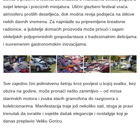
svijet letenja i preciznih minijatura. Ulični glazbeni festival vraća
atmosferu prošlih desetljeća, dok modna revija podsjeća na stilove
nekih davnih vremena. Za najmlađe su pripremljene kreativne
radionice, a ljubitelje domaćih proizvoda može privući i sajam
obiteljskih poljoprivrednih gospodarstava s tradicionalnim delicijama
i suvremenim gastronomskim inovacijama.
Sve zajedno čini jedinstvenu šetnju kroz povijest u kojoj svatko, bez
obzira na godine, može pronaći nešto zanimljivo – od mirisa
starinskih motora i zvuka starih gramofona do razgovora s
kolekcionarima. Manifestacija traje još nekoliko sati, stoga je pravi
trenutak da svratite i osjetite dašak elegancije i nostalgije koji je
danas preplavio Veliku Goricu.