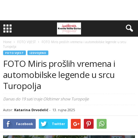
Home
FOTO VIJEST
FOTO Miris prošlih vremena i automobilske legende u srcu
Turopolja
FOTO VIJEST
IZDVOJENO
FOTO Miris prošlih vremena i
automobilske legende u srcu
Turopolja
Danas do 19 sati traje Oldtimer show Turopolje
Autor:
Katarina Drvodelić
-
13. rujna 2025
Facebook
Twitter