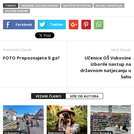
TAGOVI
ANSAMBL ZLATNE GODINE
MATIČIN ČETVRTAK
MUZEJ TUROPOLJA
ZLATNE GODINE
Facebook
Twitter
Prethodni članak
Idući članak
FOTO Prepoznajete li ga?
Učenice OŠ Vukovine
izborile nastup na
državnom natjecanju u
šahu
VEZANI ČLANCI
VIŠE OD AUTORA
Izdvojeno
Rekreacija
Crna Kronika