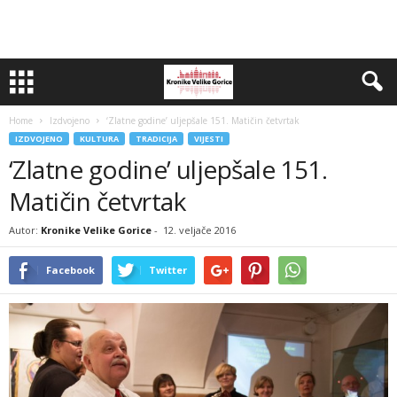
Home
Izdvojeno
‘Zlatne godine’ uljepšale 151. Matičin četvrtak
IZDVOJENO
KULTURA
TRADICIJA
VIJESTI
‘Zlatne godine’ uljepšale 151.
Matičin četvrtak
Autor:
Kronike Velike Gorice
-
12. veljače 2016
Facebook
Twitter