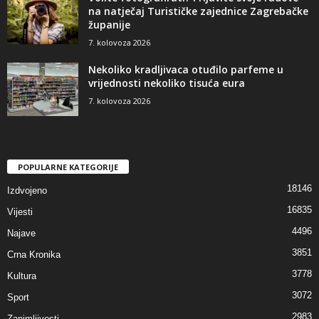
na natječaj Turističke zajednice Zagrebačke
županije
7. kolovoza 2026
Nekoliko kradljivaca otuđilo parfeme u
vrijednosti nekoliko tisuća eura
7. kolovoza 2026
POPULARNE KATEGORIJE
18146
Izdvojeno
16835
Vijesti
4496
Najave
3851
Crna Kronika
3778
Kultura
3072
Sport
2983
Zanimljivosti