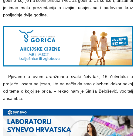
godine’ koji je na sceni prisutan već 12 godina. Uz koncert, ansambl
je imao malu prezentaciju o svojim uspjesima i padovima kroz
posljednje dvije godine.
– Pjevamo u ovom aranžmanu svaki četvrtak, 16 četvrtaka u
proljeće i osam na jesen, i to na način da smo glazbeni dekor nekoj
od tema o kojoj se priča. – rekao nam je Siniša Belošević, voditelj
ansambla.