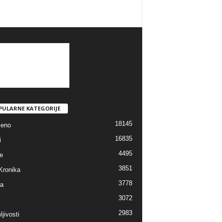
PULARNE KATEGORIJE
18145
jeno
16835
i
4495
e
3851
Kronika
3778
ra
3072
2983
jivosti