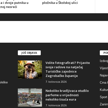
a i dvoje putnika u
pločnika u Školskoj ulici
noj nesreći
JOŠ OBJAVA
PO
Izdvo
Volite fotografirati? Prijavite
svoje radove na natječaj
Vijest
Turističke zajednice
Zagrebačke županije
Najav
7. kolovoza 2026
Velike
Crna 
Kultu
Nekoliko kradljivaca otuđilo
parfeme u vrijednosti
Sport
nekoliko tisuća eura
Zaniml
7. kolovoza 2026