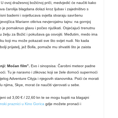
U ovoj dražesnoj božićnoj priči, medvjedić će naučiti kako
va čarolija blagdana dolazi kroz ljubav i zajedništvo s
mirisni bademi i svjetlucava svjetla stvaraju savršenu
vojčica Mariann otkriva nevjerojatnu tajnu: na gornjoj
vo je pomaknuo glavu i počeo njuškati. Osjećajući trenutnu
u želju za Božić i pokušava ga osvojiti. Međutim, medo ima
ku koji mu može pokazati sve što svijet nudi. No kada
ji prijatelj, jež Bolla, pomaže mu shvatiti što je zaista
nji: Moćan film”.
Evo i sinopsisa: Čarobni meteor padne
oći. Tu je naravno i zlikovac koji se žele domoći supermoći
ijelog Adventure Cityja i njegovih stanovnika. Psići će morati
u njima, Skye, morat će naučiti vjerovati u sebe.
eni od 3,00 € / 22,60 kn te se mogu kupiti na blagajni
mski praznici u Kino Gorica
gdje možete pronaći i