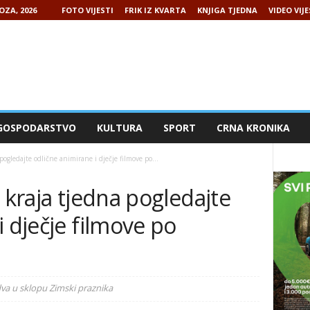
OZA, 2026
FOTO VIJESTI
FRIK IZ KVARTA
KNJIGA TJEDNA
VIDEO VIJE
GOSPODARSTVO
KULTURA
SPORT
CRNA KRONIKA
ogledajte odlične animirane i dječje filmove po...
 kraja tjedna pogledajte
i dječje filmove po
va u sklopu Zimski praznika