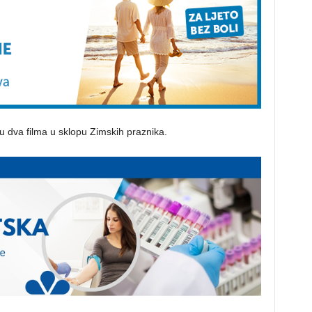
u dva filma u sklopu Zimskih praznika.