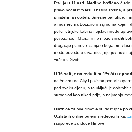
Prvi je u 11 sati, Medino božićno čudo.
pravo bogatstvo leži u našim srcima, a pra
prijateljima i obitelji. Snježne pahuljice, 
atmosferu na Božićnom sajmu na kojem dje
polici lutrijske kabine najslađi medo upra
povezanost, Mariann ne može smisliti bolj
drugačije planove, sanja o bogatom vlasni
medu odvedu u drvarnicu, njegov novi najbol
važno u životu…
U 16 sati je na redu film “Psići u ophod
na Adventure City i psićima podari superm
pod svaku cijenu, a to uključuje dobrobit c
surađivati kao nikad prije, a najmanja međ
Ulaznice za ove filmove su dostupne po cij
Učilišta ili online putem sljedećeg linka:
Zi
rasporede za iduće filmove.