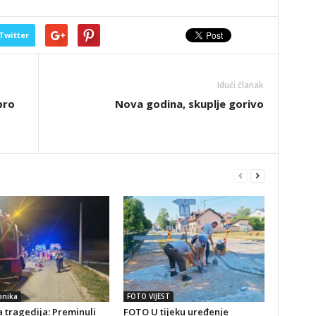
Twitter
Idući članak
bro
Nova godina, skuplje gorivo
onika
FOTO VIJEST
 tragedija: Preminuli
FOTO U tijeku uređenje