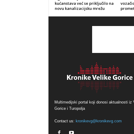
kućanstava već se priključilo na
vozačic
novu kanalizacijsku mrežu
promet
Multimedijski portal koji donosi aktualnosti iz 
Gorice i Turopolja
Contact us:
kronikevg@kronikevg.com