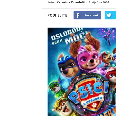
Autor:
Katarina Drvodelić
-
2. siječnja 2024
PODIJELITE
Facebook