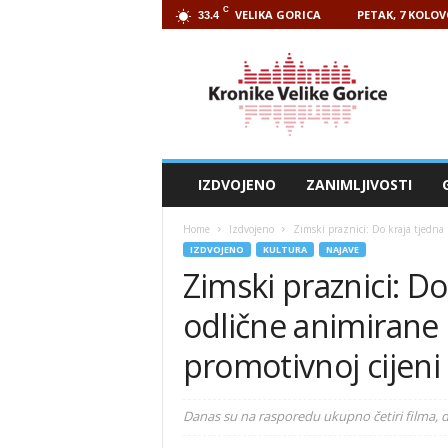
C
VELIKA GORICA
PETAK, 7 KOLOV
33.4
Kronike
Velike
Gorice
IZDVOJENO
ZANIMLJIVOSTI
Home
Izdvojeno
Zimski praznici: Do kraja tjedna p
IZDVOJENO
KULTURA
NAJAVE
Zimski praznici: Do
odlične animirane 
promotivnoj cijeni
Danas su na rasporedu ukupno četiri filma, d