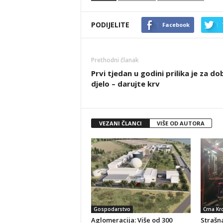
PODIJELITE
Facebook
Prethodni članak
Prvi tjedan u godini prilika je za do
djelo – darujte krv
VEZANI ČLANCI
VIŠE OD AUTORA
Gospodarstvo
Crna Kr
Aglomeracija: Više od 300
Strašna