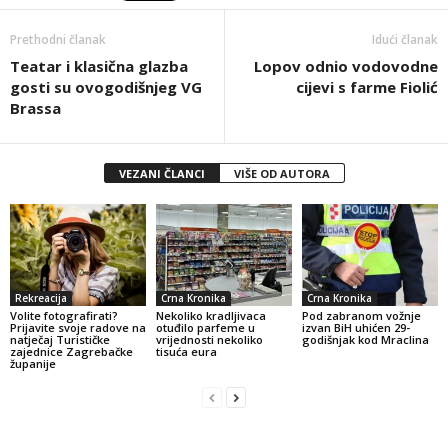
Prethodni članak
Idući članak
Teatar i klasična glazba
Lopov odnio vodovodne
gosti su ovogodišnjeg VG
cijevi s farme Fiolić
Brassa
VEZANI ČLANCI
VIŠE OD AUTORA
Rekreacija
Crna Kronika
Crna Kronika
Volite fotografirati?
Nekoliko kradljivaca
Pod zabranom vožnje
Prijavite svoje radove na
otuđilo parfeme u
izvan BiH uhićen 29-
natječaj Turističke
vrijednosti nekoliko
godišnjak kod Mraclina
zajednice Zagrebačke
tisuća eura
županije