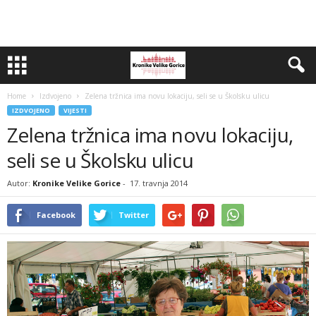
Home
Izdvojeno
Zelena tržnica ima novu lokaciju, seli se u Školsku ulicu
IZDVOJENO
VIJESTI
Zelena tržnica ima novu lokaciju,
seli se u Školsku ulicu
Autor:
Kronike Velike Gorice
-
17. travnja 2014
Facebook
Twitter