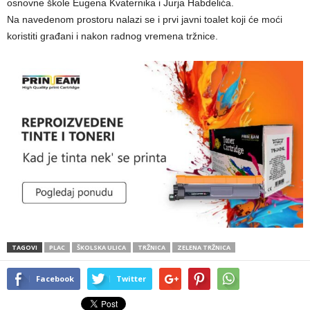
osnovne škole Eugena Kvaternika i Jurja Habdelića.
Na navedenom prostoru nalazi se i prvi javni toalet koji će moći
koristiti građani i nakon radnog vremena tržnice.
TAGOVI
PLAC
ŠKOLSKA ULICA
TRŽNICA
ZELENA TRŽNICA
Facebook
Twitter