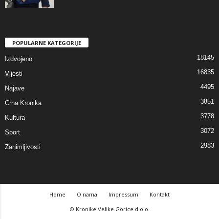
POPULARNE KATEGORIJE
18145
Izdvojeno
16835
Vijesti
4495
Najave
3851
Crna Kronika
3778
Kultura
3072
Sport
2983
Zanimljivosti
Home
O nama
Impressum
Kontakt
© Kronike Velike Gorice d.o.o.