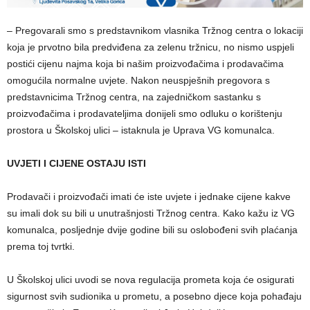
– Pregovarali smo s predstavnikom vlasnika Tržnog centra o lokaciji
koja je prvotno bila predviđena za zelenu tržnicu, no nismo uspjeli
postići cijenu najma koja bi našim proizvođačima i prodavačima
omogućila normalne uvjete. Nakon neuspješnih pregovora s
predstavnicima Tržnog centra, na zajedničkom sastanku s
proizvođačima i prodavateljima donijeli smo odluku o korištenju
prostora u Školskoj ulici – istaknula je Uprava VG komunalca.
UVJETI I CIJENE OSTAJU ISTI
Prodavači i proizvođači imati će iste uvjete i jednake cijene kakve
su imali dok su bili u unutrašnjosti Tržnog centra. Kako kažu iz VG
komunalca, posljednje dvije godine bili su oslobođeni svih plaćanja
prema toj tvrtki.
U Školskoj ulici uvodi se nova regulacija prometa koja će osigurati
sigurnost svih sudionika u prometu, a posebno djece koja pohađaju