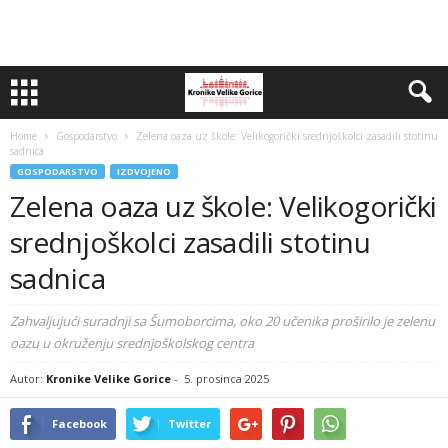
Home
Gospodarstvo
Zelena oaza uz škole: Velikogorički srednjoškolci zasadili stotinu
sadnica
GOSPODARSTVO
IZDVOJENO
Zelena oaza uz škole: Velikogorički
srednjoškolci zasadili stotinu
sadnica
Zahvaljujući suradnji sa Šumoborcima, oko 20 učenika proširilo je zelenu
oazu u okruženju srednjoškolskog centra
Autor:
Kronike Velike Gorice
-
5. prosinca 2025
Facebook
Twitter