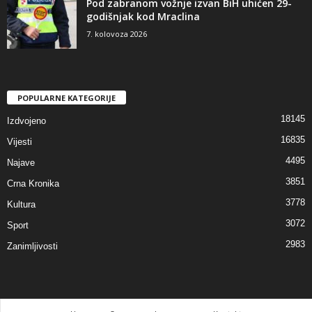
Pod zabranom vožnje izvan BiH uhićen 29-
godišnjak kod Mraclina
7. kolovoza 2026
POPULARNE KATEGORIJE
18145
Izdvojeno
16835
Vijesti
4495
Najave
3851
Crna Kronika
3778
Kultura
3072
Sport
2983
Zanimljivosti