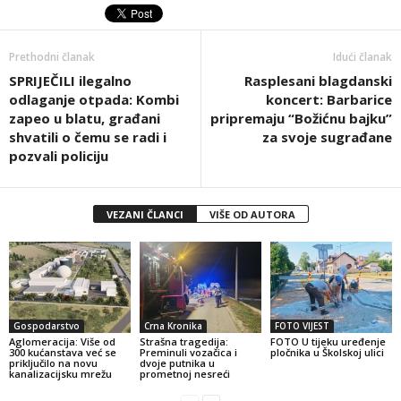
Prethodni članak
Idući članak
SPRIJEČILI ilegalno
Rasplesani blagdanski
odlaganje otpada: Kombi
koncert: Barbarice
zapeo u blatu, građani
pripremaju “Božićnu bajku”
shvatili o čemu se radi i
za svoje sugrađane
pozvali policiju
VEZANI ČLANCI
VIŠE OD AUTORA
Gospodarstvo
Crna Kronika
FOTO VIJEST
Aglomeracija: Više od
Strašna tragedija:
FOTO U tijeku uređenje
300 kućanstava već se
Preminuli vozačica i
pločnika u Školskoj ulici
priključilo na novu
dvoje putnika u
kanalizacijsku mrežu
prometnoj nesreći