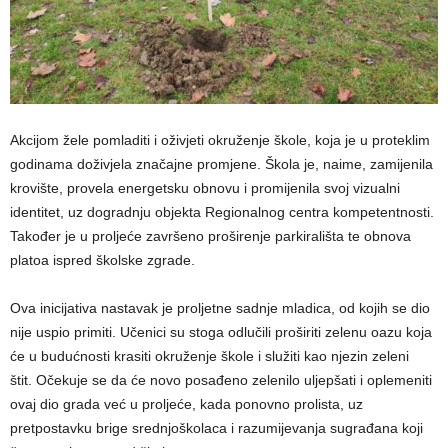
Akcijom žele pomladiti i oživjeti okruženje škole, koja je u proteklim
godinama doživjela značajne promjene. Škola je, naime, zamijenila
krovište, provela energetsku obnovu i promijenila svoj vizualni
identitet, uz dogradnju objekta Regionalnog centra kompetentnosti.
Također je u proljeće završeno proširenje parkirališta te obnova
platoa ispred školske zgrade.
Ova inicijativa nastavak je proljetne sadnje mladica, od kojih se dio
nije uspio primiti. Učenici su stoga odlučili proširiti zelenu oazu koja
će u budućnosti krasiti okruženje škole i služiti kao njezin zeleni
štit. Očekuje se da će novo posađeno zelenilo uljepšati i oplemeniti
ovaj dio grada već u proljeće, kada ponovno prolista, uz
pretpostavku brige srednjoškolaca i razumijevanja sugrađana koji