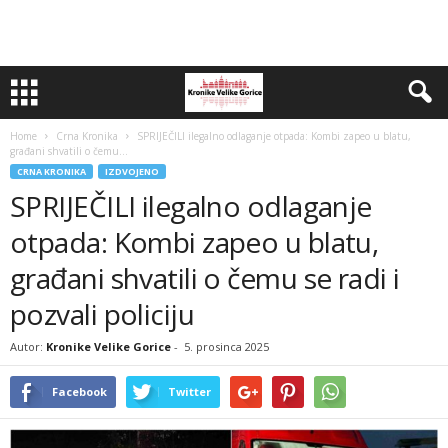
Home
Crna Kronika
SPRIJEČILI ilegalno odlaganje otpada: Kombi zapeo u blatu,
građani shvatili o čemu...
CRNA KRONIKA
IZDVOJENO
SPRIJEČILI ilegalno odlaganje
otpada: Kombi zapeo u blatu,
građani shvatili o čemu se radi i
pozvali policiju
Autor:
Kronike Velike Gorice
-
5. prosinca 2025
Facebook
Twitter