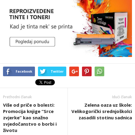
Facebook
Twitter
Prethodni članak
Idući članak
Više od priče o bolesti:
Zelena oaza uz škole:
Promocija knjige “Srce
Velikogorički srednjoškolci
zvjerke” kao snažno
zasadili stotinu sadnica
svjedočanstvo o borbi i
životu