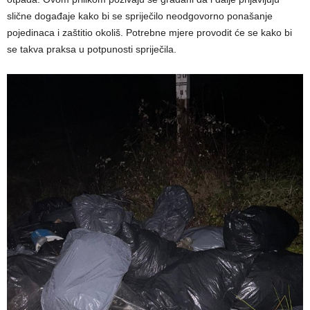
slične događaje kako bi se spriječilo neodgovorno ponašanje
pojedinaca i zaštitio okoliš. Potrebne mjere provodit će se kako bi
se takva praksa u potpunosti spriječila.