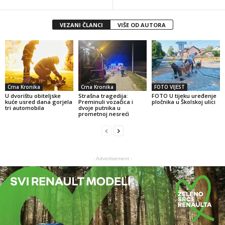
VEZANI ČLANCI
VIŠE OD AUTORA
Crna Kronika
Crna Kronika
FOTO VIJEST
U dvorištu obiteljske
Strašna tragedija:
FOTO U tijeku uređenje
kuće usred dana gorjela
Preminuli vozačica i
pločnika u Školskoj ulici
tri automobila
dvoje putnika u
prometnoj nesreći
- Advertisement -