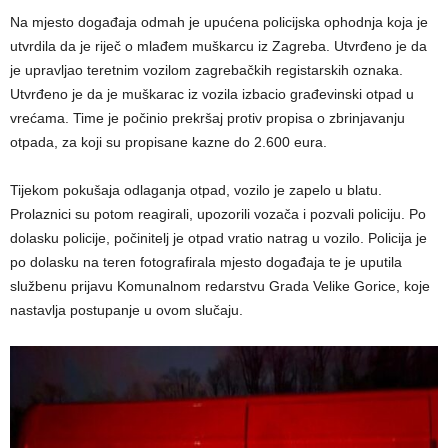
Na mjesto događaja odmah je upućena policijska ophodnja koja je
utvrdila da je riječ o mlađem muškarcu iz Zagreba. Utvrđeno je da
je upravljao teretnim vozilom zagrebačkih registarskih oznaka.
Utvrđeno je da je muškarac iz vozila izbacio građevinski otpad u
vrećama. Time je počinio prekršaj protiv propisa o zbrinjavanju
otpada, za koji su propisane kazne do 2.600 eura.
Tijekom pokušaja odlaganja otpad, vozilo je zapelo u blatu.
Prolaznici su potom reagirali, upozorili vozača i pozvali policiju. Po
dolasku policije, počinitelj je otpad vratio natrag u vozilo. Policija je
po dolasku na teren fotografirala mjesto događaja te je uputila
službenu prijavu Komunalnom redarstvu Grada Velike Gorice, koje
nastavlja postupanje u ovom slučaju.