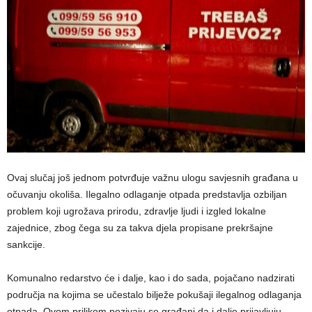
Ovaj slučaj još jednom potvrđuje važnu ulogu savjesnih građana u
očuvanju okoliša. Ilegalno odlaganje otpada predstavlja ozbiljan
problem koji ugrožava prirodu, zdravlje ljudi i izgled lokalne
zajednice, zbog čega su za takva djela propisane prekršajne
sankcije.
Komunalno redarstvo će i dalje, kao i do sada, pojačano nadzirati
područja na kojima se učestalo bilježe pokušaji ilegalnog odlaganja
otpada. Ovom prilikom pozivaju se građani da i dalje prijavljuju