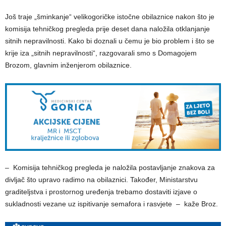
Još traje „šminkanje“ velikogoričke istočne obilaznice nakon što je
komisija tehničkog pregleda prije deset dana naložila otklanjanje
sitnih nepravilnosti. Kako bi doznali u čemu je bio problem i što se
krije iza „sitnih nepravilnosti“, razgovarali smo s Domagojem
Brozom, glavnim inženjerom obilaznice.
– Komisija tehničkog pregleda je naložila postavljanje znakova za
divljač što upravo radimo na obilaznici. Također, Ministarstvu
graditeljstva i prostornog uređenja trebamo dostaviti izjave o
sukladnosti vezane uz ispitivanje semafora i rasvjete – kaže Broz.