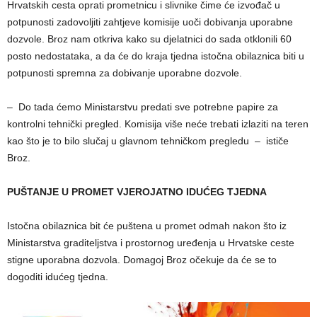
Hrvatskih cesta oprati prometnicu i slivnike čime će izvođač u
potpunosti zadovoljiti zahtjeve komisije uoči dobivanja uporabne
dozvole. Broz nam otkriva kako su djelatnici do sada otklonili 60
posto nedostataka, a da će do kraja tjedna istočna obilaznica biti u
potpunosti spremna za dobivanje uporabne dozvole.
– Do tada ćemo Ministarstvu predati sve potrebne papire za
kontrolni tehnički pregled. Komisija više neće trebati izlaziti na teren
kao što je to bilo slučaj u glavnom tehničkom pregledu – ističe
Broz.
PUŠTANJE U PROMET VJEROJATNO IDUĆEG TJEDNA
Istočna obilaznica bit će puštena u promet odmah nakon što iz
Ministarstva graditeljstva i prostornog uređenja u Hrvatske ceste
stigne uporabna dozvola. Domagoj Broz očekuje da će se to
dogoditi idućeg tjedna.