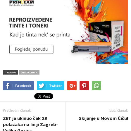
TAGOVI
OBILAZNICA
Facebook
Twitter
Prethodni članak
Idući članak
ZET je ukinuo čak 29
Skijanje u Novom Čiču!
polazaka na liniji Zagreb-
Velika Gorica