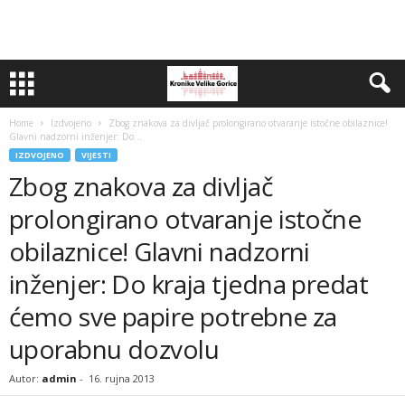
Home
Izdvojeno
Zbog znakova za divljač prolongirano otvaranje istočne obilaznice!
Glavni nadzorni inženjer: Do...
IZDVOJENO
VIJESTI
Zbog znakova za divljač
prolongirano otvaranje istočne
obilaznice! Glavni nadzorni
inženjer: Do kraja tjedna predat
ćemo sve papire potrebne za
uporabnu dozvolu
Autor:
admin
-
16. rujna 2013