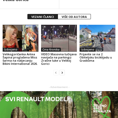
VEZANI ČLANCI
VIŠE OD AUTORA
Izdvojeno
Crna Kronika
Izdvojeno
Velikogoričanka Antea
VIDEO Masovna tučnjava
Prijavite se na 2.
Šapina proglašena Miss
navijača na parkingu
Obiteljsku biciklijadu u
šarma na natjecanju
Zračne luke u Velikoj
Gradićima
Bikini International 2026.
Gorici
- Advertisement -