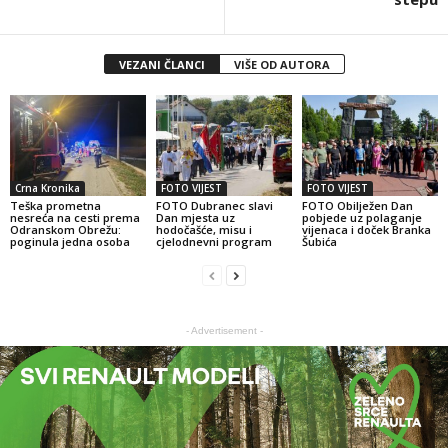
VEZANI ČLANCI
VIŠE OD AUTORA
Crna Kronika
FOTO VIJEST
FOTO VIJEST
Teška prometna
FOTO Dubranec slavi
FOTO Obilježen Dan
nesreća na cesti prema
Dan mjesta uz
pobjede uz polaganje
Odranskom Obrežu:
hodočašće, misu i
vijenaca i doček Branka
poginula jedna osoba
cjelodnevni program
Šubića
- Advertisement -