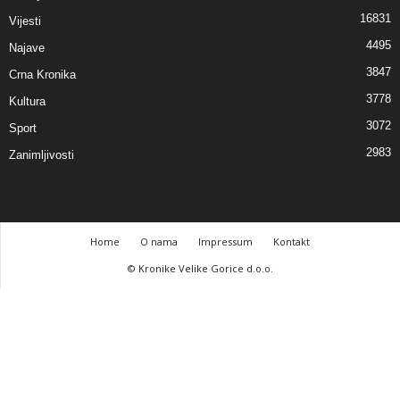
16831
Vijesti
4495
Najave
3847
Crna Kronika
3778
Kultura
3072
Sport
2983
Zanimljivosti
Home
O nama
Impressum
Kontakt
© Kronike Velike Gorice d.o.o.