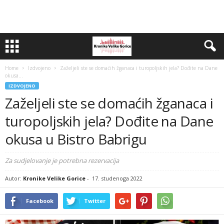
Home
Izdvojeno
Zaželjeli ste se domaćih žganaca i turopoljskih jela? Dođite na Dane
okusa...
IZDVOJENO
Zaželjeli ste se domaćih žganaca i
turopoljskih jela? Dođite na Dane
okusa u Bistro Babrigu
Za sudjelovanje je potrebna rezervacija
Autor:
Kronike Velike Gorice
-
17. studenoga 2022
Facebook
Twitter