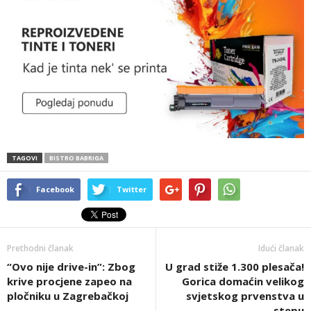
TAGOVI
BISTRO BABRIGA
Facebook
Twitter
Prethodni članak
Idući članak
“Ovo nije drive-in”: Zbog
U grad stiže 1.300 plesača!
krive procjene zapeo na
Gorica domaćin velikog
pločniku u Zagrebačkoj
svjetskog prvenstva u
stepu