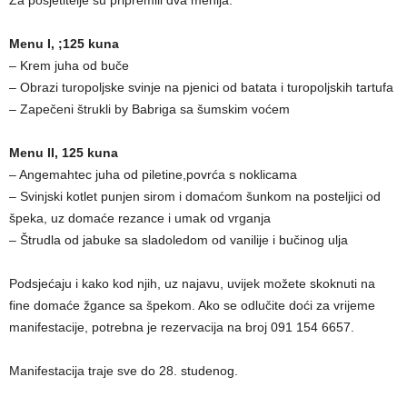
Za posjetitelje su pripremili dva menija:
Menu I, ;125 kuna
– Krem juha od buče
– Obrazi turopoljske svinje na pjenici od batata i turopoljskih tartufa
– Zapečeni štrukli by Babriga sa šumskim voćem
Menu II, 125 kuna
– Angemahtec juha od piletine,povrća s noklicama
– Svinjski kotlet punjen sirom i domaćom šunkom na posteljici od
špeka, uz domaće rezance i umak od vrganja
– Štrudla od jabuke sa sladoledom od vanilije i bučinog ulja
Podsjećaju i kako kod njih, uz najavu, uvijek možete skoknuti na
fine domaće žgance sa špekom. Ako se odlučite doći za vrijeme
manifestacije, potrebna je rezervacija na broj 091 154 6657.
Manifestacija traje sve do 28. studenog.