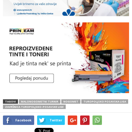
TAGOVI
MALONOGOMETNI TURNIR
NOGOMET
TUROPOLJSKO POSAVSKA LIGA
ZAVRŠNICA TUROPOLJSKO-POSAVSKE LIGE
Facebook
Twitter