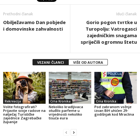
Prethodni članak
Idući članak
Obilježavamo Dan pobjede
Gorio pogon tvrtke u
i domovinske zahvalnosti
Turopolju: Vatrogasci
zajedničkim snagama
spriječili ogromnu štetu
VEZANI ČLANCI
VIŠE OD AUTORA
Rekreacija
Crna Kronika
Crna Kronika
Volite fotografirati?
Nekoliko kradljivaca
Pod zabranom vožnje
Prijavite svoje radove na
otuđilo parfeme u
izvan BiH uhićen 29-
natječaj Turističke
vrijednosti nekoliko
godišnjak kod Mraclina
zajednice Zagrebačke
tisuća eura
županije