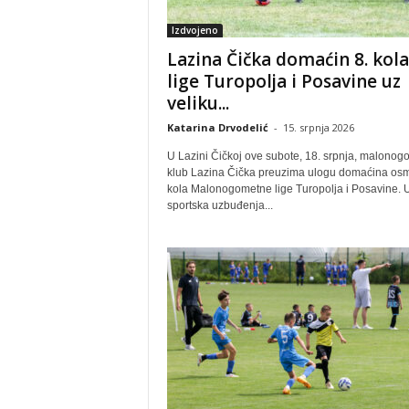
Izdvojeno
Lazina Čička domaćin 8. kola
lige Turopolja i Posavine uz
veliku...
Katarina Drvodelić
-
15. srpnja 2026
U Lazini Čičkoj ove subote, 18. srpnja, malonog
klub Lazina Čička preuzima ulogu domaćina os
kola Malonogometne lige Turopolja i Posavine. 
sportska uzbuđenja...