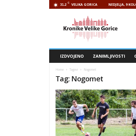
C
VELIKA GORICA
NEDJELJA, 9 KO
31.2
Kronike
Velike
Gorice
IZDVOJENO
ZANIMLJIVOSTI
Home
Tagovi
Nogomet
Tag: Nogomet