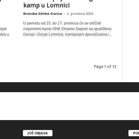
kamp u Lomnici
Kronike Velike Gorice
-
2. prosinca 2023
U periodu od 15. do 17. prosinca će se održati
ljak
nogometni kamp GNK Dinamo Zagreb na igralištima
tva u
Gornje i Donje Lomnice, namijenjen djevojčicama i...
Page 1 of 13
JOŠ OBJAVA
PO