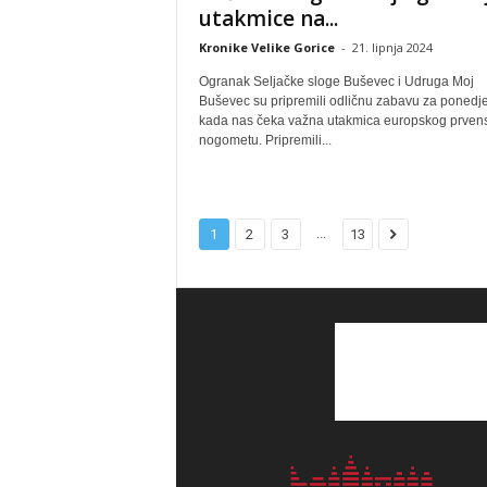
utakmice na...
Kronike Velike Gorice
-
21. lipnja 2024
Ogranak Seljačke sloge Buševec i Udruga Moj
Buševec su pripremili odličnu zabavu za ponedje
kada nas čeka važna utakmica europskog prvens
nogometu. Pripremili...
...
1
2
3
13