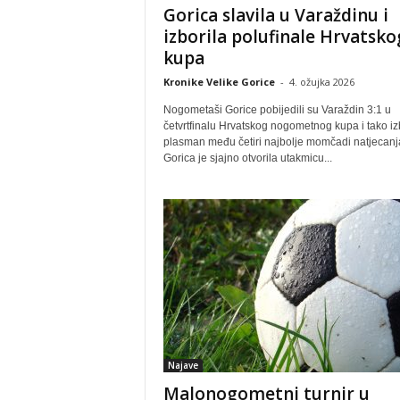
Gorica slavila u Varaždinu i
izborila polufinale Hrvatsko
kupa
Kronike Velike Gorice
-
4. ožujka 2026
Nogometaši Gorice pobijedili su Varaždin 3:1 u
četvrtfinalu Hrvatskog nogometnog kupa i tako izb
plasman među četiri najbolje momčadi natjecanj
Gorica je sjajno otvorila utakmicu...
Najave
Malonogometni turnir u