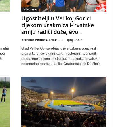
Izdvojeno
Ugostitelji u Velikoj Gorici
tijekom utakmica Hrvatske
smiju raditi duže, evo...
Kronike Velike Gorice
-
11. lipnja 2026
ometni
Grad Velika Gorica objavio je službenu obavijest
mog
prema kojoj će lokalni kafići i restorani moći raditi
Uz
produženo tijekom predstojećih utakmica hrvatske
nogometne reprezentacije. Gradonačelnik Krešimir...