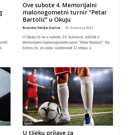
Ove subote 4. Memorijalni
g
malonogometni turnir “Petar
Bartolić” u Okuju
Kronike Velike Gorice
-
20. kolovoza 2025
U Okuju će se u subotu, 23. kolovoza, održati 4.
orili
Memorijalni malonogometni turnir “Petar Bartolić”. Na
a.
turniru će, za sada, sudjelovati 12 ekipa, a...
Sport
U tijeku prijave za