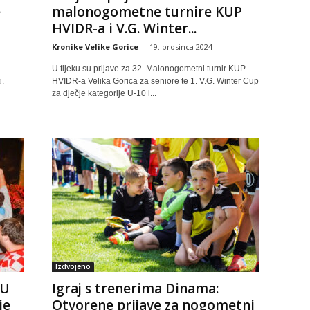
e
malonogometne turnire KUP
HVIDR-a i V.G. Winter...
Kronike Velike Gorice
-
19. prosinca 2024
U tijeku su prijave za 32. Malonogometni turnir KUP
i.
HVIDR-a Velika Gorica za seniore te 1. V.G. Winter Cup
za dječje kategorije U-10 i...
Izdvojeno
 U
Igraj s trenerima Dinama:
je
Otvorene prijave za nogometni