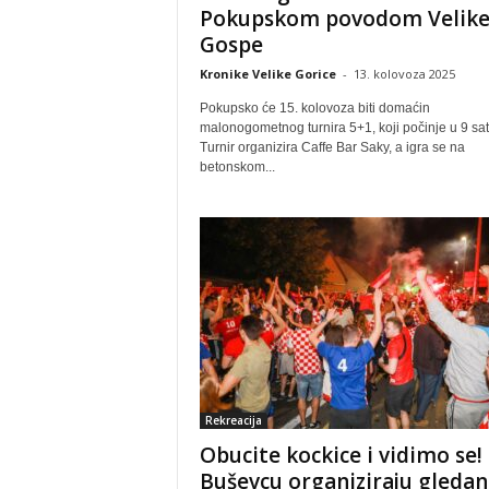
Pokupskom povodom Velik
Gospe
Kronike Velike Gorice
-
13. kolovoza 2025
Pokupsko će 15. kolovoza biti domaćin
malonogometnog turnira 5+1, koji počinje u 9 sat
Turnir organizira Caffe Bar Saky, a igra se na
betonskom...
Rekreacija
Obucite kockice i vidimo se!
Buševcu organiziraju gledan