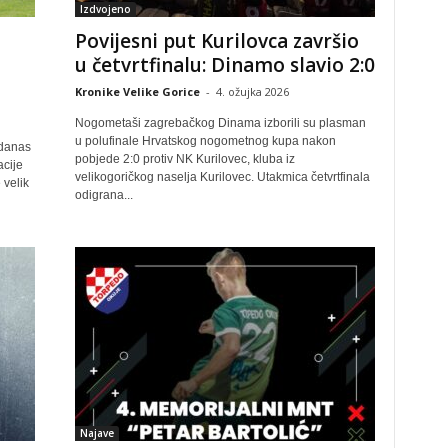
Izdvojeno
Povijesni put Kurilovca završio
u četvrtfinalu: Dinamo slavio 2:0
Kronike Velike Gorice
-
4. ožujka 2026
Nogometaši zagrebačkog Dinama izborili su plasman
u polufinale Hrvatskog nogometnog kupa nakon
 danas
pobjede 2:0 protiv NK Kurilovec, kluba iz
cije
velikogoričkog naselja Kurilovec. Utakmica četvrtfinala
 velik
odigrana...
Najave