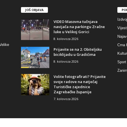
JOŠ OBJAVA
PO
Izdvo
VIDEO Masovna tučnjava
navijača na parkingu Zračne
Vijest
luke u Velikoj Gorici
Najav
8. kolovoza 2026
Velike
Crna 
Prijavite se na 2. Obiteljsku
Kultu
biciklijadu u Gradićima
8. kolovoza 2026
Sport
Zaniml
Volite fotografirati? Prijavite
svoje radove na natječaj
Turističke zajednice
Zagrebačke županije
7. kolovoza 2026