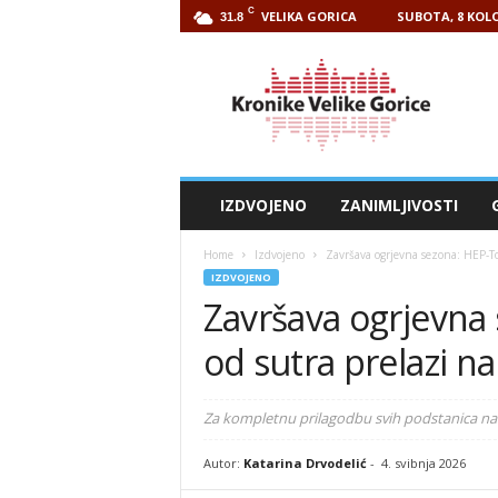
C
VELIKA GORICA
SUBOTA, 8 KOLO
31.8
Kronike
Velike
Gorice
IZDVOJENO
ZANIMLJIVOSTI
Home
Izdvojeno
Završava ogrjevna sezona: HEP-Top
IZDVOJENO
Završava ogrjevna
od sutra prelazi na
Za kompletnu prilagodbu svih podstanica na n
Autor:
Katarina Drvodelić
-
4. svibnja 2026