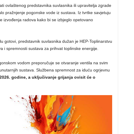
ati ovlaštenog predstavnika suvlasnika ili upravitelja zgrade
lo pražnjenje pogonske vode iz sustava. Iz tvrtke savjetuju
e izvođenja radova kako bi se izbjeglo opetovano
du gotovi, predstavnik suvlasnika dužan je HEP-Toplinarstvu
a i spremnosti sustava za prihvat toplinske energije.
ogonskom vodom preporučuje se otvaranje ventila na svim
 unutarnjih sustava. Službena spremnost za iduću ogrjevnu
2026. godine, a uključivanje grijanja ovisit će o