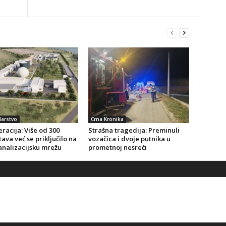
arstvo
Crna Kronika
racija: Više od 300
Strašna tragedija: Preminuli
ava već se priključilo na
vozačica i dvoje putnika u
analizacijsku mrežu
prometnoj nesreći