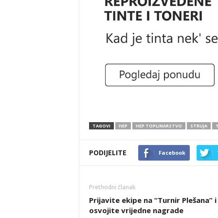
TAGOVI
HEP
HEP TOPLINARSTVO
STRUJA
PODIJELITE
Facebook
Prethodni članak
Prijavite ekipe na “Turnir Plešana” i
osvojite vrijedne nagrade