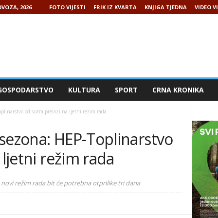
VOZA, 2026
FOTO VIJESTI
FRIK IZ KVARTA
KNJIGA TJEDNA
VIDEO VI
GOSPODARSTVO
KULTURA
SPORT
CRNA KRONIKA
linarstvo od sutra prelazi na ljetni režim rada
 sezona: HEP-Toplinarstvo
 ljetni režim rada
ovi režim rada bit će potrebna otprilike tri dana