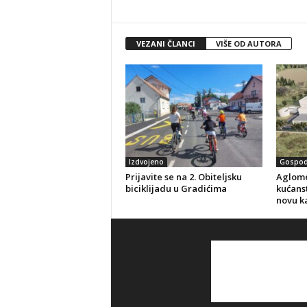
VEZANI ČLANCI
VIŠE OD AUTORA
Izdvojeno
Gospod
Prijavite se na 2. Obiteljsku
Aglome
biciklijadu u Gradićima
kućanst
novu k