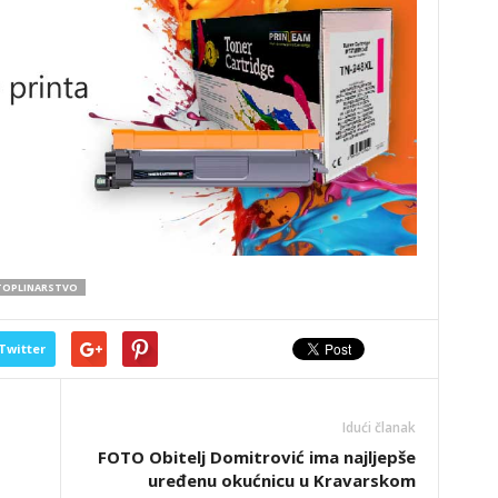
TOPLINARSTVO
Twitter
Idući članak
FOTO Obitelj Domitrović ima najljepše
uređenu okućnicu u Kravarskom