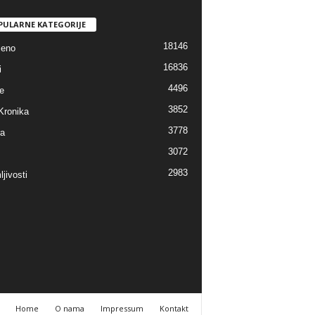
PULARNE KATEGORIJE
18146
jeno
16836
i
4496
e
3852
Kronika
3778
ra
3072
2983
jivosti
Home
O nama
Impressum
Kontakt