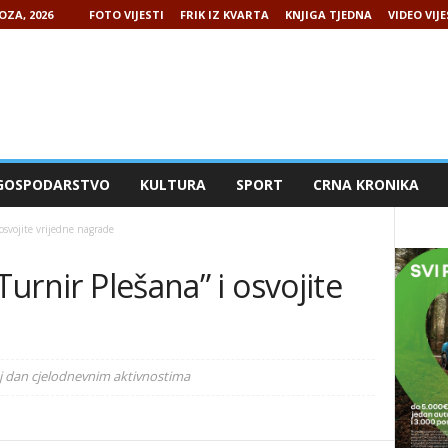
OZA, 2026
FOTO VIJESTI
FRIK IZ KVARTA
KNJIGA TJEDNA
VIDEO VIJE
GOSPODARSTVO
KULTURA
SPORT
CRNA KRONIKA
 osvojite vrijedne nagrade
Turnir Plešana” i osvojite
voj dan cjelodnevnim aktivnostima