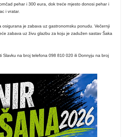
mčad pehar i 300 eura, dok treće mjesto donosi pehar i
ac i vratar.
ana osigurana je zabava uz gastronomsku ponudu. Večernji
reće zabava uz živu glazbu za koju je zadužen sastav Šaka
ti Slavku na broj telefona 098 810 020 ili Donnyju na broj