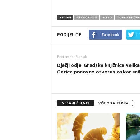
TAGOVI
DAN GČ PLESO
PLESO
TURNIR PLEŠAN
PODIJELITE
Facebook
Prethodni članak
Dječji odjel Gradske knjižnice Velika
Gorica ponovno otvoren za korisni
VEZANI ČLANCI
VIŠE OD AUTORA