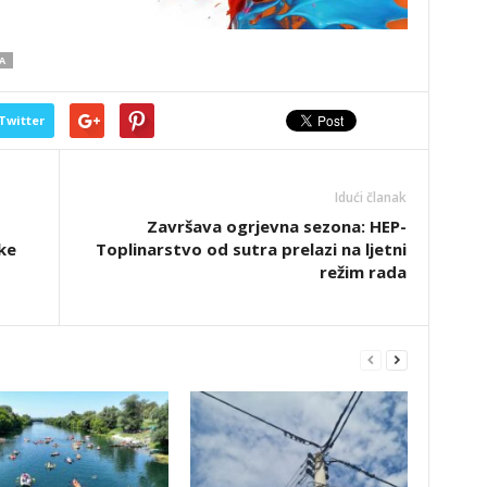
A
Twitter
Idući članak
Završava ogrjevna sezona: HEP-
ke
Toplinarstvo od sutra prelazi na ljetni
režim rada