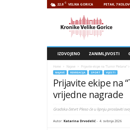
C
VELIKA GORICA
PETAK, 7 KOLOV
22.8
Kronike
Velike
Gorice
IZDVOJENO
ZANIMLJIVOSTI
Home
Najave
Prijavite ekipe na “Turnir Plešana” i
NAJAVE
REKREACIJA
SPORT
VIJESTI
Prijavite ekipe na “
vrijedne nagrade
Gradska četvrt Pleso će u lipnju proslaviti s
Autor:
Katarina Drvodelić
-
4. svibnja 2026