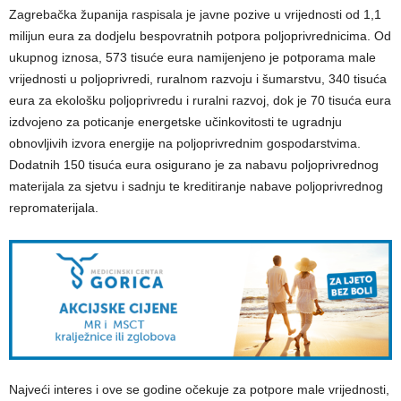
Zagrebačka županija raspisala je javne pozive u vrijednosti od 1,1
milijun eura za dodjelu bespovratnih potpora poljoprivrednicima. Od
ukupnog iznosa, 573 tisuće eura namijenjeno je potporama male
vrijednosti u poljoprivredi, ruralnom razvoju i šumarstvu, 340 tisuća
eura za ekološku poljoprivredu i ruralni razvoj, dok je 70 tisuća eura
izdvojeno za poticanje energetske učinkovitosti te ugradnju
obnovljivih izvora energije na poljoprivrednim gospodarstvima.
Dodatnih 150 tisuća eura osigurano je za nabavu poljoprivrednog
materijala za sjetvu i sadnju te kreditiranje nabave poljoprivrednog
repromaterijala.
Najveći interes i ove se godine očekuje za potpore male vrijednosti,