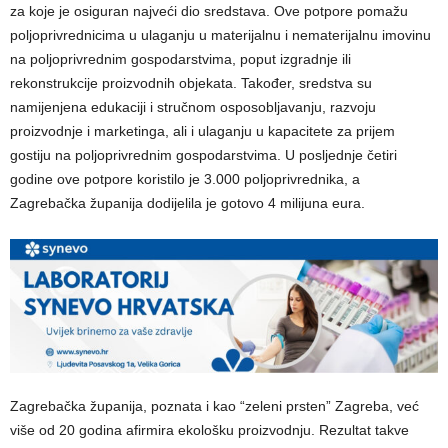
za koje je osiguran najveći dio sredstava. Ove potpore pomažu
poljoprivrednicima u ulaganju u materijalnu i nematerijalnu imovinu
na poljoprivrednim gospodarstvima, poput izgradnje ili
rekonstrukcije proizvodnih objekata. Također, sredstva su
namijenjena edukaciji i stručnom osposobljavanju, razvoju
proizvodnje i marketinga, ali i ulaganju u kapacitete za prijem
gostiju na poljoprivrednim gospodarstvima. U posljednje četiri
godine ove potpore koristilo je 3.000 poljoprivrednika, a
Zagrebačka županija dodijelila je gotovo 4 milijuna eura.
Zagrebačka županija, poznata i kao “zeleni prsten” Zagreba, već
više od 20 godina afirmira ekološku proizvodnju. Rezultat takve