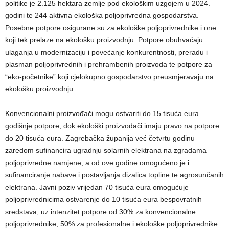
politike je 2.125 hektara zemlje pod ekološkim uzgojem u 2024.
godini te 244 aktivna ekološka poljoprivredna gospodarstva.
Posebne potpore osigurane su za ekološke poljoprivrednike i one
koji tek prelaze na ekološku proizvodnju. Potpore obuhvaćaju
ulaganja u modernizaciju i povećanje konkurentnosti, preradu i
plasman poljoprivrednih i prehrambenih proizvoda te potpore za
“eko-početnike” koji cjelokupno gospodarstvo preusmjeravaju na
ekološku proizvodnju.
Konvencionalni proizvođači mogu ostvariti do 15 tisuća eura
godišnje potpore, dok ekološki proizvođači imaju pravo na potpore
do 20 tisuća eura. Zagrebačka županija već četvrtu godinu
zaredom sufinancira ugradnju solarnih elektrana na zgradama
poljoprivredne namjene, a od ove godine omogućeno je i
sufinanciranje nabave i postavljanja dizalica topline te agrosunčanih
elektrana. Javni poziv vrijedan 70 tisuća eura omogućuje
poljoprivrednicima ostvarenje do 10 tisuća eura bespovratnih
sredstava, uz intenzitet potpore od 30% za konvencionalne
poljoprivrednike, 50% za profesionalne i ekološke poljoprivrednike