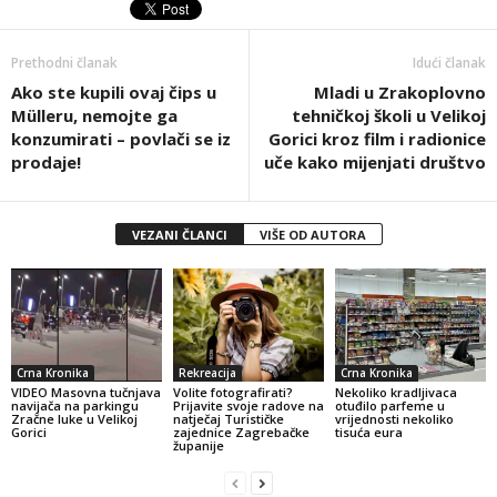
Prethodni članak
Idući članak
Ako ste kupili ovaj čips u
Mladi u Zrakoplovno
Mülleru, nemojte ga
tehničkoj školi u Velikoj
konzumirati – povlači se iz
Gorici kroz film i radionice
prodaje!
uče kako mijenjati društvo
VEZANI ČLANCI
VIŠE OD AUTORA
Crna Kronika
Rekreacija
Crna Kronika
VIDEO Masovna tučnjava
Volite fotografirati?
Nekoliko kradljivaca
navijača na parkingu
Prijavite svoje radove na
otuđilo parfeme u
Zračne luke u Velikoj
natječaj Turističke
vrijednosti nekoliko
Gorici
zajednice Zagrebačke
tisuća eura
županije