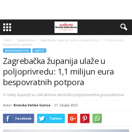
Home
Gospodarstvo
Zagrebačka županija ulaže u poljoprivredu: 1,1 milijun eura
bespovratnih potpora
GOSPODARSTVO
VIJESTI
Zagrebačka županija ulaže u
poljoprivredu: 1,1 milijun eura
bespovratnih potpora
U našoj županiji su 244 aktivna ekološka poljoprivredna gospodarstva
Autor:
Kronike Velike Gorice
-
27. ožujka 2025
Facebook
Twitter