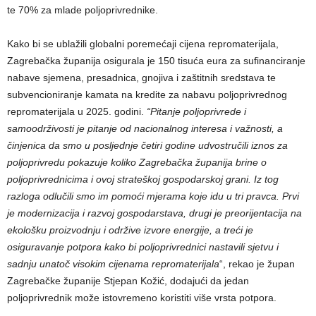
te 70% za mlade poljoprivrednike.
Kako bi se ublažili globalni poremećaji cijena repromaterijala,
Zagrebačka županija osigurala je 150 tisuća eura za sufinanciranje
nabave sjemena, presadnica, gnojiva i zaštitnih sredstava te
subvencioniranje kamata na kredite za nabavu poljoprivrednog
repromaterijala u 2025. godini.
“Pitanje poljoprivrede i
samoodrživosti je pitanje od nacionalnog interesa i važnosti, a
činjenica da smo u posljednje četiri godine udvostručili iznos za
poljoprivredu pokazuje koliko Zagrebačka županija brine o
poljoprivrednicima i ovoj strateškoj gospodarskoj grani. Iz tog
razloga odlučili smo im pomoći mjerama koje idu u tri pravca. Prvi
je modernizacija i razvoj gospodarstava, drugi je preorijentacija na
ekološku proizvodnju i održive izvore energije, a treći je
osiguravanje potpora kako bi poljoprivrednici nastavili sjetvu i
sadnju unatoč visokim cijenama repromaterijala
“, rekao je župan
Zagrebačke županije Stjepan Kožić, dodajući da jedan
poljoprivrednik može istovremeno koristiti više vrsta potpora.