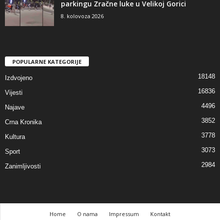
parkingu Zračne luke u Velikoj Gorici
8. kolovoza 2026
POPULARNE KATEGORIJE
18148
Izdvojeno
16836
Vijesti
4496
Najave
3852
Crna Kronika
3778
Kultura
3073
Sport
2984
Zanimljivosti
Home
O nama
Impressum
Kontakt