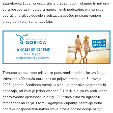
Zagrebačka županija osigurala je u 2026. godini ukupno tri milijuna
eura bespovratnih potpora namijenjenih poduzetnicima sa svog
područja, a ciklus dodjele sredstava započeo je raspisivanjem
prvog od tri planirana natječaja.
Trenutno su otvorene prijave za poduzetnike početnike, za što je
izdvojeno 400 tisuća eura, dok se prijave primaju do 3. travnja
2026. godine. Sredinom travnja u planu je raspisivanje preostalih
natječaja, od kojih je jedan vrijedan 2,1 milijun eura za proizvodne i
neproizvodne djelatnosti, a drugi 550 tisuća eura za ugradnju
fotonaponskih ćelija. Ovim ulaganjima Županija nastavlja trend
podrške gospodarstvu nakon što je prošle godine dodijelila 2,2