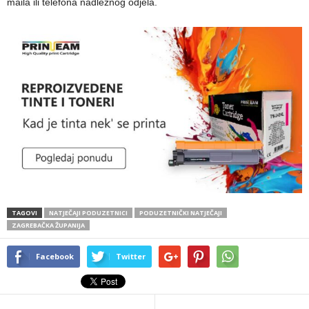
maila ili telefona nadležnog odjela.
TAGOVI
NATJEČAJI PODUZETNICI
PODUZETNIČKI NATJEČAJI
ZAGREBAČKA ŽUPANIJA
Facebook
Twitter