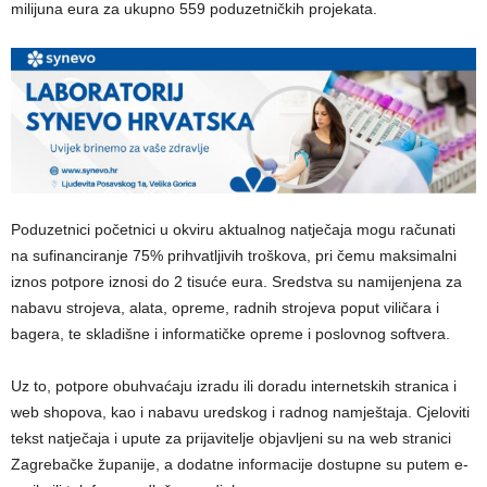
milijuna eura za ukupno 559 poduzetničkih projekata.
Poduzetnici početnici u okviru aktualnog natječaja mogu računati
na sufinanciranje 75% prihvatljivih troškova, pri čemu maksimalni
iznos potpore iznosi do 2 tisuće eura. Sredstva su namijenjena za
nabavu strojeva, alata, opreme, radnih strojeva poput viličara i
bagera, te skladišne i informatičke opreme i poslovnog softvera.
Uz to, potpore obuhvaćaju izradu ili doradu internetskih stranica i
web shopova, kao i nabavu uredskog i radnog namještaja. Cjeloviti
tekst natječaja i upute za prijavitelje objavljeni su na web stranici
Zagrebačke županije, a dodatne informacije dostupne su putem e-