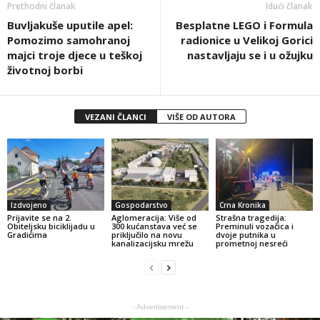
Prethodni članak
Idući članak
Buvljakuše uputile apel:
Besplatne LEGO i Formula
Pomozimo samohranoj
radionice u Velikoj Gorici
majci troje djece u teškoj
nastavljaju se i u ožujku
životnoj borbi
VEZANI ČLANCI
VIŠE OD AUTORA
Izdvojeno
Gospodarstvo
Crna Kronika
Prijavite se na 2.
Aglomeracija: Više od
Strašna tragedija:
Obiteljsku biciklijadu u
300 kućanstava već se
Preminuli vozačica i
Gradićima
priključilo na novu
dvoje putnika u
kanalizacijsku mrežu
prometnoj nesreći
- Advertisement -