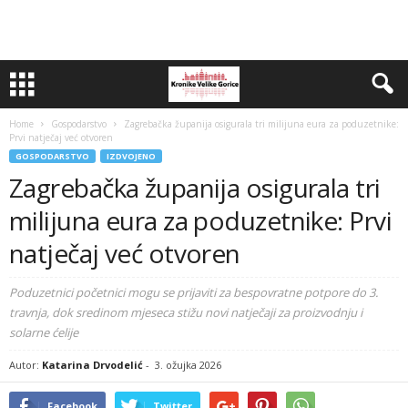
Home
Gospodarstvo
Zagrebačka županija osigurala tri milijuna eura za poduzetnike:
Prvi natječaj već otvoren
GOSPODARSTVO
IZDVOJENO
Zagrebačka županija osigurala tri
milijuna eura za poduzetnike: Prvi
natječaj već otvoren
Poduzetnici početnici mogu se prijaviti za bespovratne potpore do 3.
travnja, dok sredinom mjeseca stižu novi natječaji za proizvodnju i
solarne ćelije
Autor:
Katarina Drvodelić
-
3. ožujka 2026
Facebook
Twitter