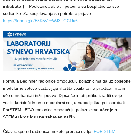
inkubator)
– Podložnica ul. 6 , i potpuno su besplatne za sve
sudionike. Za sudjelovanje su potrebne prijave:
https://forms.gle/E3K5VceWJ3UGCfJu6.
Formula Beginner radionice omogućuju polaznicima da uz posebne
modularne setove sastavljaju vlastita vozila te na praktičan način
uče o mehanici i inžinjerstvu. Djeca će imati priliku izraditi svoje
vozilo koristeći Infento modularni set, a naposljetku ga i isprobati.
ForSTEM LEGO radionice omogućuju polaznicima
učenje o
STEM-u kroz igru na zabavan način.
Čitav raspored radionica možete pronaći ovdje:
FOR STEM