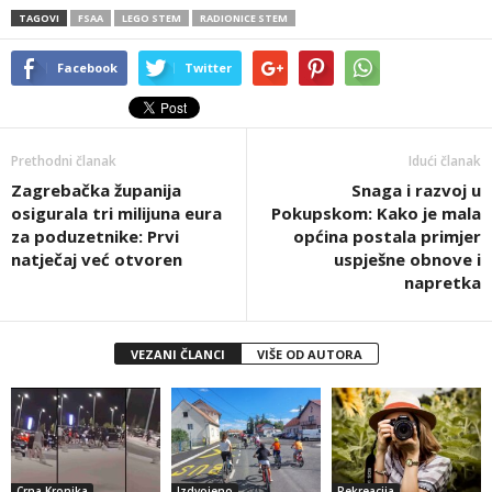
TAGOVI
FSAA
LEGO STEM
RADIONICE STEM
Facebook
Twitter
Prethodni članak
Idući članak
Zagrebačka županija
Snaga i razvoj u
osigurala tri milijuna eura
Pokupskom: Kako je mala
za poduzetnike: Prvi
općina postala primjer
natječaj već otvoren
uspješne obnove i
napretka
VEZANI ČLANCI
VIŠE OD AUTORA
Crna Kronika
Izdvojeno
Rekreacija