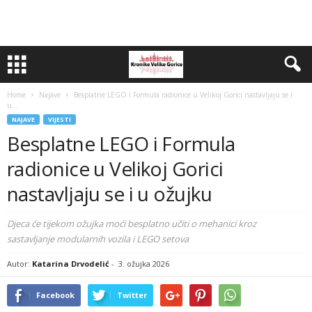
Home
Najave
Besplatne LEGO i Formula radionice u Velikoj Gorici nastavljaju se i
u...
NAJAVE
VIJESTI
Besplatne LEGO i Formula
radionice u Velikoj Gorici
nastavljaju se i u ožujku
Djeca će tijekom ožujka moći besplatno učiti o mehanici kroz
sastavljanje modularnih vozila i LEGO setova
Autor:
Katarina Drvodelić
-
3. ožujka 2026
Facebook
Twitter