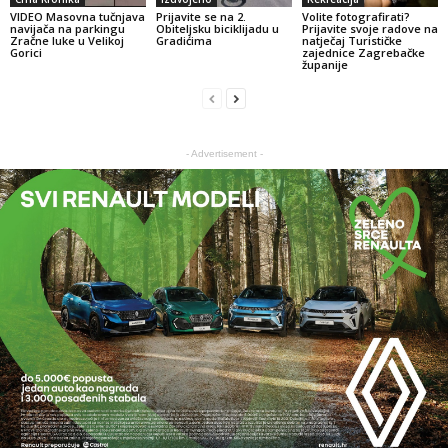
VIDEO Masovna tučnjava
Prijavite se na 2.
Volite fotografirati?
navijača na parkingu
Obiteljsku biciklijadu u
Prijavite svoje radove na
Zračne luke u Velikoj
Gradićima
natječaj Turističke
Gorici
zajednice Zagrebačke
županije
- Advertisement -