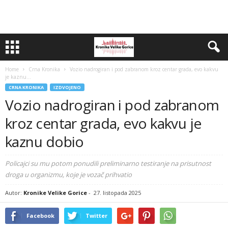
Home
Crna Kronika
Vozio nadrogiran i pod zabranom kroz centar grada, evo kakvu
je kaznu...
CRNA KRONIKA
IZDVOJENO
Vozio nadrogiran i pod zabranom
kroz centar grada, evo kakvu je
kaznu dobio
Policajci su mu potom ponudili preliminarno testiranje na prisutnost
droga u organizmu, koje je vozač prihvatio
Autor:
Kronike Velike Gorice
-
27. listopada 2025
Facebook
Twitter