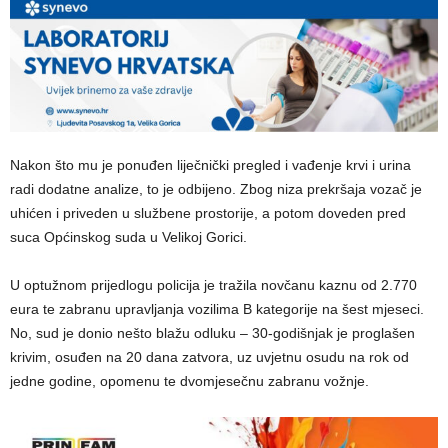
Nakon što mu je ponuđen liječnički pregled i vađenje krvi i urina
radi dodatne analize, to je odbijeno. Zbog niza prekršaja vozač je
uhićen i priveden u službene prostorije, a potom doveden pred
suca Općinskog suda u Velikoj Gorici.
U optužnom prijedlogu policija je tražila novčanu kaznu od 2.770
eura te zabranu upravljanja vozilima B kategorije na šest mjeseci.
No, sud je donio nešto blažu odluku – 30-godišnjak je proglašen
krivim, osuđen na 20 dana zatvora, uz uvjetnu osudu na rok od
jedne godine, opomenu te dvomjesečnu zabranu vožnje.