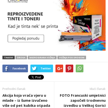
TAGOVI
DROGA
NADROGIRANA VOŽNJA
VOŽNJA POD DROGOM
Facebook
Twitter
Prethodni članak
Idući članak
Akcija koja vraća vjeru u
FOTO Francuski umjetnici
mlade – iz šume izvučeno
započeli trodnevnu
više od pet kubika otpada
izvedbu u Velikoj Gorici