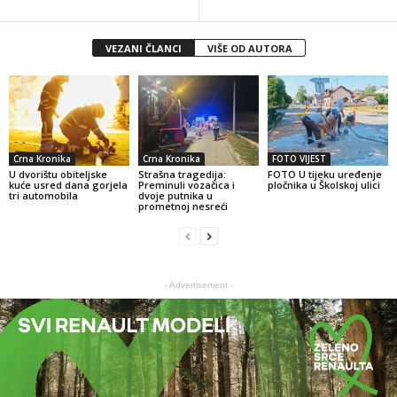
VEZANI ČLANCI
VIŠE OD AUTORA
Crna Kronika
Crna Kronika
FOTO VIJEST
U dvorištu obiteljske
Strašna tragedija:
FOTO U tijeku uređenje
kuće usred dana gorjela
Preminuli vozačica i
pločnika u Školskoj ulici
tri automobila
dvoje putnika u
prometnoj nesreći
- Advertisement -