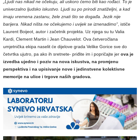
„Ljudi nas nikad ne očekuju, ali uskoro ćemo biti kao rođaci. To je
univerzalno ljudsko iskustvo. Ljudi su po prirodi znatiželjni, a kad
imaju vremena zastanu, žele znati što se događa. Jezik nije
barijera. Nikad ništa ne očekujemo i uvijek se iznenadimo“
, ističe
Laurent Boijeot, autor i začetnik projekta. Uz njega su tu Valia
Kardi, Clement Martin i Jean Chauvelot. Ova četveročlana
umjetnička ekipa naselit će dijelove grada Velike Gorice sve do
četvrtka ujutro, pa ako ih sretnete- priđite im i popričajte jer
ova je
izvedba ujedno i poziv na nova iskustva, na promjenu
perspektiva i na upisivanje nove i jedinstvene kolektivne
memorije na ulice i trgove naših gradova.