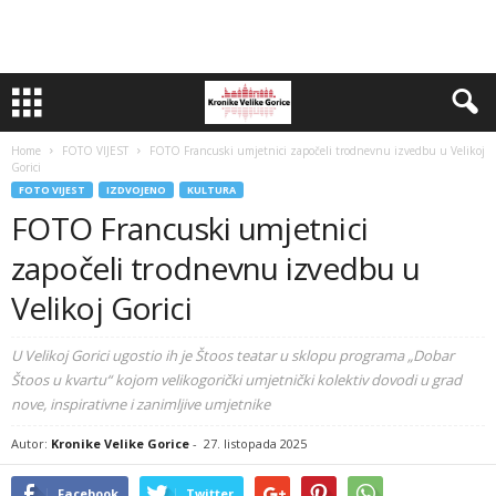
Home
FOTO VIJEST
FOTO Francuski umjetnici započeli trodnevnu izvedbu u Velikoj
Gorici
FOTO VIJEST
IZDVOJENO
KULTURA
FOTO Francuski umjetnici
započeli trodnevnu izvedbu u
Velikoj Gorici
U Velikoj Gorici ugostio ih je Štoos teatar u sklopu programa „Dobar
Štoos u kvartu“ kojom velikogorički umjetnički kolektiv dovodi u grad
nove, inspirativne i zanimljive umjetnike
Autor:
Kronike Velike Gorice
-
27. listopada 2025
Facebook
Twitter