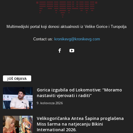
Multimedijski portal koji donosi aktualnosti iz Velike Gorice i Turopolja
Contact us:
kronikevg@kronikevg.com
JOŠ OBJAVA
Gorica izgubila od Lokomotive: “Moramo
nastaviti vjerovati i raditi”
9. kolovoza 2026
Velikogoričanka Antea Šapina proglašena
Miss šarma na natjecanju Bikini
International 2026.