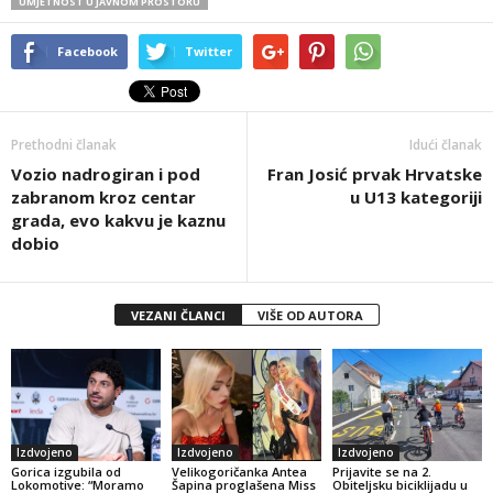
UMJETNOST U JAVNOM PROSTORU
Facebook
Twitter
Prethodni članak
Idući članak
Vozio nadrogiran i pod
Fran Josić prvak Hrvatske
zabranom kroz centar
u U13 kategoriji
grada, evo kakvu je kaznu
dobio
VEZANI ČLANCI
VIŠE OD AUTORA
Izdvojeno
Izdvojeno
Izdvojeno
Gorica izgubila od
Velikogoričanka Antea
Prijavite se na 2.
Lokomotive: “Moramo
Šapina proglašena Miss
Obiteljsku biciklijadu u