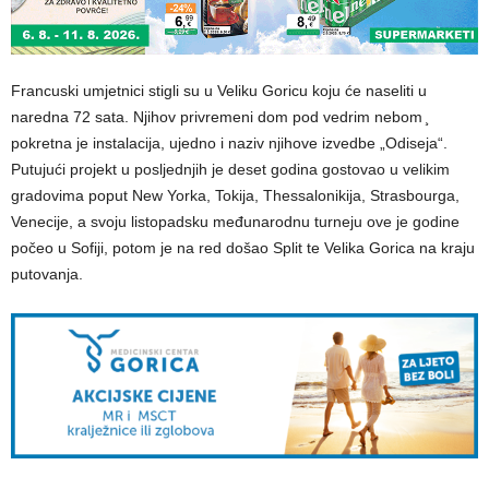
Francuski umjetnici stigli su u Veliku Goricu koju će naseliti u
naredna 72 sata. Njihov privremeni dom pod vedrim nebom ̧
pokretna je instalacija, ujedno i naziv njihove izvedbe „Odiseja“.
Putujući projekt u posljednjih je deset godina gostovao u velikim
gradovima poput New Yorka, Tokija, Thessalonikija, Strasbourga,
Venecije, a svoju listopadsku međunarodnu turneju ove je godine
počeo u Sofiji, potom je na red došao Split te Velika Gorica na kraju
putovanja.