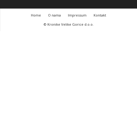
Home
O nama
Impressum
Kontakt
© Kronike Velike Gorice d.o.o.