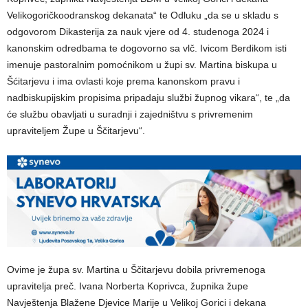
Velikogoričkoodranskog dekanata“ te Odluku „da se u skladu s
odgovorom Dikasterija za nauk vjere od 4. studenoga 2024 i
kanonskim odredbama te dogovorno sa vlč. Ivicom Berdikom isti
imenuje pastoralnim pomoćnikom u župi sv. Martina biskupa u
Šćitarjevu i ima ovlasti koje prema kanonskom pravu i
nadbiskupijskim propisima pripadaju službi župnog vikara“, te „da
će službu obavljati u suradnji i zajedništvu s privremenim
upraviteljem Župe u Ščitarjevu“.
Ovime je župa sv. Martina u Ščitarjevu dobila privremenoga
upravitelja preč. Ivana Norberta Koprivca, župnika župe
Navještenja Blažene Djevice Marije u Velikoj Gorici i dekana