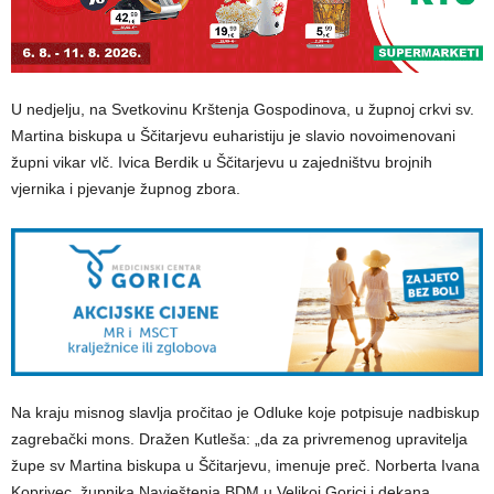
U nedjelju, na Svetkovinu Krštenja Gospodinova, u župnoj crkvi sv.
Martina biskupa u Ščitarjevu euharistiju je slavio novoimenovani
župni vikar vlč. Ivica Berdik u Ščitarjevu u zajedništvu brojnih
vjernika i pjevanje župnog zbora.
Na kraju misnog slavlja pročitao je Odluke koje potpisuje nadbiskup
zagrebački mons. Dražen Kutleša: „da za privremenog upravitelja
župe sv Martina biskupa u Ščitarjevu, imenuje preč. Norberta Ivana
Koprivec, župnika Navještenja BDM u Velikoj Gorici i dekana