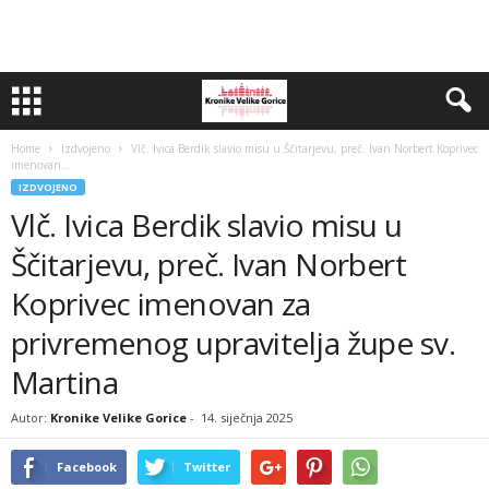
Home
Izdvojeno
Vlč. Ivica Berdik slavio misu u Ščitarjevu, preč. Ivan Norbert Koprivec
imenovan...
IZDVOJENO
Vlč. Ivica Berdik slavio misu u
Ščitarjevu, preč. Ivan Norbert
Koprivec imenovan za
privremenog upravitelja župe sv.
Martina
Autor:
Kronike Velike Gorice
-
14. siječnja 2025
Facebook
Twitter