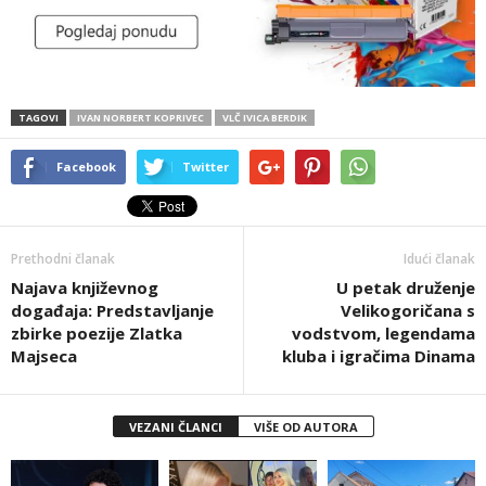
TAGOVI
IVAN NORBERT KOPRIVEC
VLČ IVICA BERDIK
Facebook
Twitter
Prethodni članak
Idući članak
Najava književnog
U petak druženje
događaja: Predstavljanje
Velikogoričana s
zbirke poezije Zlatka
vodstvom, legendama
Majseca
kluba i igračima Dinama
VEZANI ČLANCI
VIŠE OD AUTORA