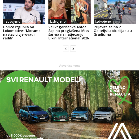
Izdvojeno
Izdvojeno
Izdvojeno
Gorica izgubila od
Velikogoričanka Antea
Prijavite se na 2.
Lokomotive: “Moramo
Šapina proglašena Miss
Obiteljsku biciklijadu u
nastaviti vjerovati i
šarma na natjecanju
Gradićima
raditi”
Bikini International 2026.
- Advertisement -