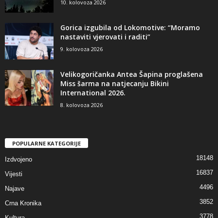
10. kolovoza 2026
Gorica izgubila od Lokomotive: “Moramo
nastaviti vjerovati i raditi”
9. kolovoza 2026
Velikogoričanka Antea Šapina proglašena
Miss šarma na natjecanju Bikini
International 2026.
8. kolovoza 2026
POPULARNE KATEGORIJE
18148
Izdvojeno
16837
Vijesti
4496
Najave
3852
Crna Kronika
3778
Kultura