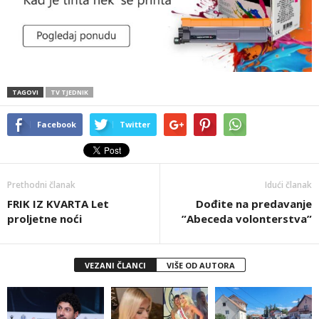
TAGOVI
TV TJEDNIK
Facebook
Twitter
Prethodni članak
Idući članak
FRIK IZ KVARTA Let
Dođite na predavanje
proljetne noći
”Abeceda volonterstva”
VEZANI ČLANCI
VIŠE OD AUTORA