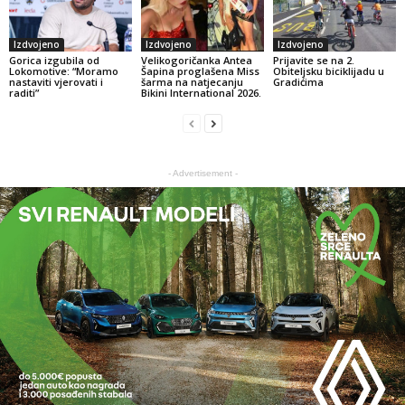
Izdvojeno
Izdvojeno
Izdvojeno
Gorica izgubila od
Velikogoričanka Antea
Prijavite se na 2.
Lokomotive: “Moramo
Šapina proglašena Miss
Obiteljsku biciklijadu u
nastaviti vjerovati i
šarma na natjecanju
Gradićima
raditi”
Bikini International 2026.
- Advertisement -