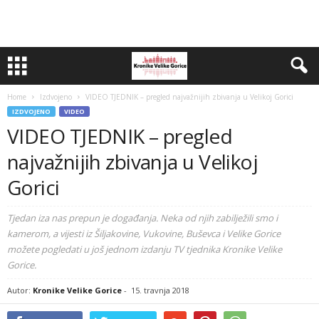
Home
Izdvojeno
VIDEO TJEDNIK – pregled najvažnijih zbivanja u Velikoj Gorici
IZDVOJENO
VIDEO
VIDEO TJEDNIK – pregled
najvažnijih zbivanja u Velikoj
Gorici
Tjedan iza nas prepun je događanja. Neka od njih zabilježili smo i
kamerom, a vijesti iz Šiljakovine, Vukovine, Buševca i Velike Gorice
možete pogledati u još jednom izdanju TV tjednika Kronike Velike
Gorice.
Autor:
Kronike Velike Gorice
-
15. travnja 2018