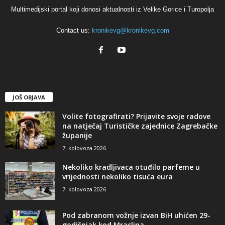
Multimedijski portal koji donosi aktualnosti iz Velike Gorice i Turopolja
Contact us:
kronikevg@kronikevg.com
JOŠ OBJAVA
Volite fotografirati? Prijavite svoje radove
na natječaj Turističke zajednice Zagrebačke
županije
7. kolovoza 2026
Nekoliko kradljivaca otuđilo parfeme u
vrijednosti nekoliko tisuća eura
7. kolovoza 2026
Pod zabranom vožnje izvan BiH uhićen 29-
godišnjak kod Mraclina