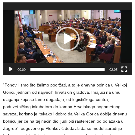
Reproduktor
videozapisa
00:00
02:05
“Ponovili smo što želimo podržati, a to je dnevna bolnica u Velikoj
Gorici, jednom od najvećih hrvatskih gradova. Imajući na umu
ulaganja koja se tamo događaju, od logističkoga centra,
poduzetničkog inkubatora do kampa Hrvatskoga nogometnog
saveza, korisno je itekako i dobro da Velika Gorica dobije dnevnu
bolnicu jer će na taj način dio ljudi biti rasterećen od odlazaka u
Zagreb”, odgovorio je Plenković dodavši da se model suradnje