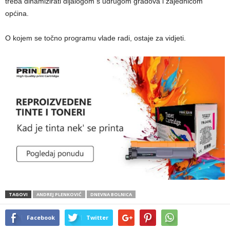
treba dinamizirati dijalogom s udrugom gradova i zajednicom
općina.
O kojem se točno programu vlade radi, ostaje za vidjeti.
TAGOVI
ANDREJ PLENKOVIĆ
DNEVNA BOLNICA
Facebook
Twitter