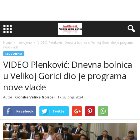
Home
Izdvojeno
VIDEO Plenković: Dnevna bolnica u Velikoj Gorici dio je programa
nove vlade
IZDVOJENO
VIDEO Plenković: Dnevna bolnica
u Velikoj Gorici dio je programa
nove vlade
Autor:
Kronike Velike Gorice
-
17. svibnja 2024
Facebook
Twitter