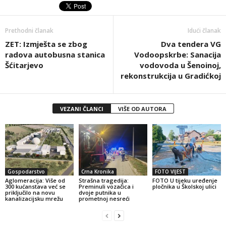
Prethodni članak
Idući članak
ZET: Izmješta se zbog
Dva tendera VG
radova autobusna stanica
Vodoopskrbe: Sanacija
Šćitarjevo
vodovoda u Šenoinoj,
rekonstrukcija u Gradićkoj
VEZANI ČLANCI
VIŠE OD AUTORA
Gospodarstvo
Crna Kronika
FOTO VIJEST
Aglomeracija: Više od
Strašna tragedija:
FOTO U tijeku uređenje
300 kućanstava već se
Preminuli vozačica i
pločnika u Školskoj ulici
priključilo na novu
dvoje putnika u
kanalizacijsku mrežu
prometnoj nesreći