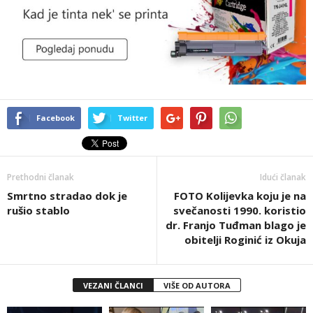
Facebook
Twitter
Prethodni članak
Idući članak
Smrtno stradao dok je
FOTO Kolijevka koju je na
rušio stablo
svečanosti 1990. koristio
dr. Franjo Tuđman blago je
obitelji Roginić iz Okuja
VEZANI ČLANCI
VIŠE OD AUTORA