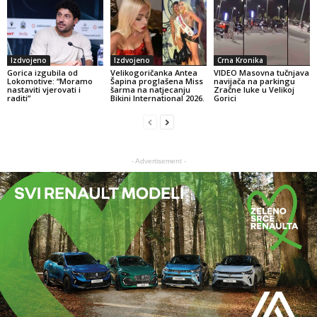
Izdvojeno
Izdvojeno
Crna Kronika
Gorica izgubila od
Velikogoričanka Antea
VIDEO Masovna tučnjava
Lokomotive: “Moramo
Šapina proglašena Miss
navijača na parkingu
nastaviti vjerovati i
šarma na natjecanju
Zračne luke u Velikoj
raditi”
Bikini International 2026.
Gorici
- Advertisement -