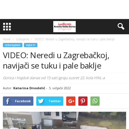
Home
Izdvojeno
VIDEO: Neredi u Zagrebačkoj, navijači se tuku i pale baklje
IZDVOJENO
VIJESTI
VIDEO: Neredi u Zagrebačkoj,
navijači se tuku i pale baklje
Gorica i Hajduk danas od 15 sati igraju susret 22. kola HNL-a
Autor:
Katarina Drvodelić
-
5. veljače 2022
Facebook
Twitter