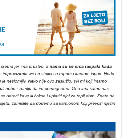
 sretna jer ima društvo, a
nama su se srca raspala kada
je improvizirala wc na stolici sa rupom i kantom ispod. Hoda
 neslomljiv. Nitko nije ovo zaslužio, svi mi koji imamo
nuli nebo i zemlju da im pomognemo. Ona ima samo nas,
e odreći kave ili čokse i uplatiti njoj za topli dom. Znate da
posjetu, zamislite da dođemo sa kamionom koji prevozi njezin