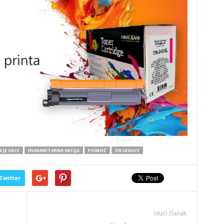
 JE SRCE
HUMANITARNA AKCIJA
POMOĆ
VG LEGACY
Twitter
Idući članak