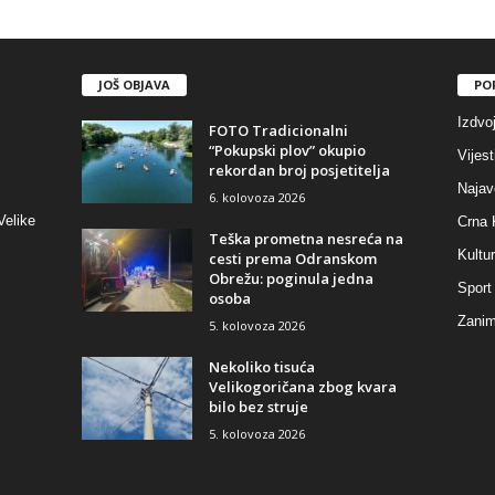
JOŠ OBJAVA
PO
Izdvo
FOTO Tradicionalni
“Pokupski plov” okupio
Vijest
rekordan broj posjetitelja
Najav
6. kolovoza 2026
Velike
Crna 
Teška prometna nesreća na
Kultu
cesti prema Odranskom
Obrežu: poginula jedna
Sport
osoba
Zaniml
5. kolovoza 2026
Nekoliko tisuća
Velikogoričana zbog kvara
bilo bez struje
5. kolovoza 2026