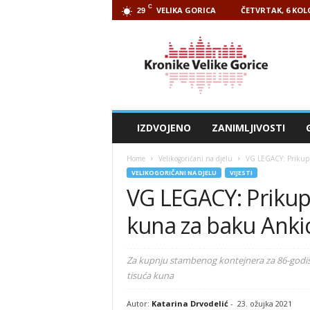
C
VELIKA GORICA
ČETVRTAK, 6 KOL
29
Kronike
Velike
Gorice
IZDVOJENO
ZANIMLJIVOSTI
Home
Velikogoričani na djelu
VG LEGACY: Prikupl
VELIKOGORIČANI NA DJELU
VIJESTI
VG LEGACY: Prikupl
kuna za baku Anki
Za kupnju stambenog kontejnera za 86-godišn
tisuća kuna
Autor:
Katarina Drvodelić
-
23. ožujka 2021