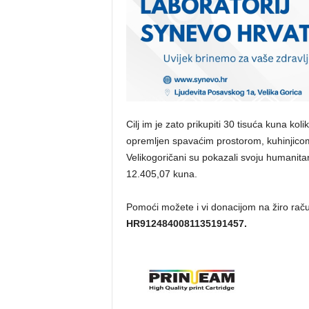
Cilj im je zato prikupiti 30 tisuća kuna ko
opremljen spavaćim prostorom, kuhinjicom,
Velikogoričani su pokazali svoju humanita
12.405,07 kuna.
Pomoći možete i vi donacijom na žiro ra
HR9124840081135191457.