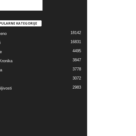
PULARNE KATEGORIJE
18142
jeno
16831
i
4495
e
3847
Kronika
3778
ra
3072
2983
jivosti