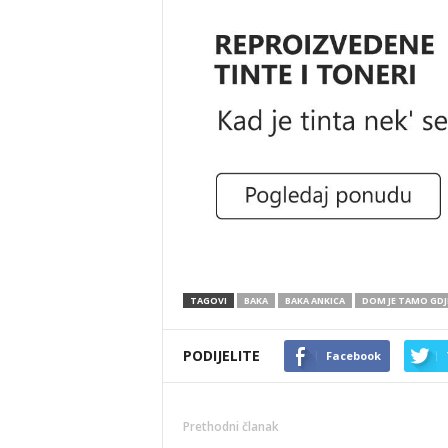
TAGOVI
BAKA
BAKA ANKICA
DOM JE TAMO GDJE
PODIJELITE
Facebook
Prethodni članak