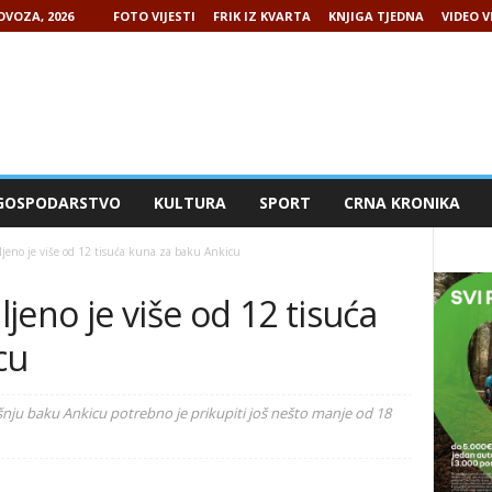
OVOZA, 2026
FOTO VIJESTI
FRIK IZ KVARTA
KNJIGA TJEDNA
VIDEO V
GOSPODARSTVO
KULTURA
SPORT
CRNA KRONIKA
jeno je više od 12 tisuća kuna za baku Ankicu
jeno je više od 12 tisuća
cu
ju baku Ankicu potrebno je prikupiti još nešto manje od 18