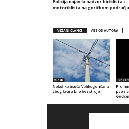
Policija najavila nadzor biciklista i
motociklista na goričkom području
VEZANI ČLANCI
VIŠE OD AUTORA
Vijesti
Crna Kr
Nekoliko tisuća Velikogoričana
Preminu
zbog kvara bilo bez struje
pao s e
Gudci