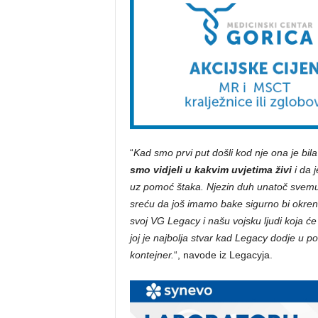
“
Kad smo prvi put došli kod nje ona je bila
smo vidjeli u kakvim uvjetima živi
i da 
uz pomoć štaka. Njezin duh unatoč svemu je
sreću da još imamo bake sigurno bi okre
svoj VG Legacy i našu vojsku ljudi koja će s
joj je najbolja stvar kad Legacy dodje u 
kontejner.
“, navode iz Legacyja.