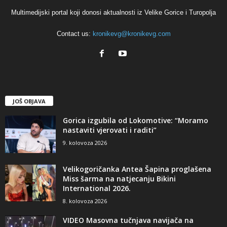
Multimedijski portal koji donosi aktualnosti iz Velike Gorice i Turopolja
Contact us:
kronikevg@kronikevg.com
JOŠ OBJAVA
Gorica izgubila od Lokomotive: “Moramo
nastaviti vjerovati i raditi”
9. kolovoza 2026
Velikogoričanka Antea Šapina proglašena
Miss šarma na natjecanju Bikini
International 2026.
8. kolovoza 2026
VIDEO Masovna tučnjava navijača na