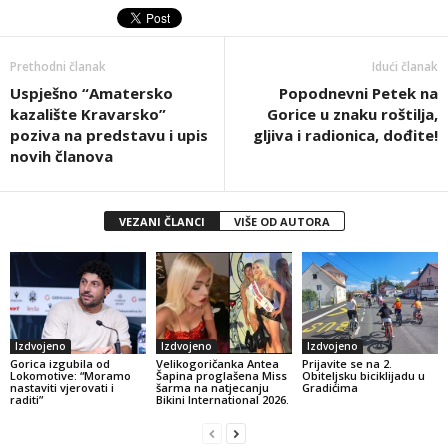
Prethodni članak
Idući članak
Uspješno “Amatersko
Popodnevni Petek na
kazalište Kravarsko”
Gorice u znaku roštilja,
poziva na predstavu i upis
gljiva i radionica, dođite!
novih članova
VEZANI ČLANCI
VIŠE OD AUTORA
Izdvojeno
Izdvojeno
Izdvojeno
Gorica izgubila od
Velikogoričanka Antea
Prijavite se na 2.
Lokomotive: “Moramo
Šapina proglašena Miss
Obiteljsku biciklijadu u
nastaviti vjerovati i
šarma na natjecanju
Gradićima
raditi”
Bikini International 2026.