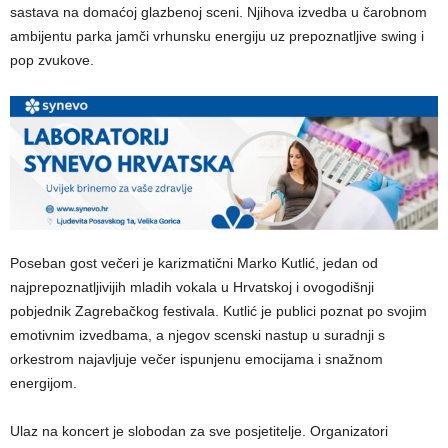
sastava na domaćoj glazbenoj sceni. Njihova izvedba u čarobnom
ambijentu parka jamči vrhunsku energiju uz prepoznatljive swing i
pop zvukove.
Poseban gost večeri je karizmatični Marko Kutlić, jedan od
najprepoznatljivijih mladih vokala u Hrvatskoj i ovogodišnji
pobjednik Zagrebačkog festivala. Kutlić je publici poznat po svojim
emotivnim izvedbama, a njegov scenski nastup u suradnji s
orkestrom najavljuje večer ispunjenu emocijama i snažnom
energijom.
Ulaz na koncert je slobodan za sve posjetitelje. Organizatori