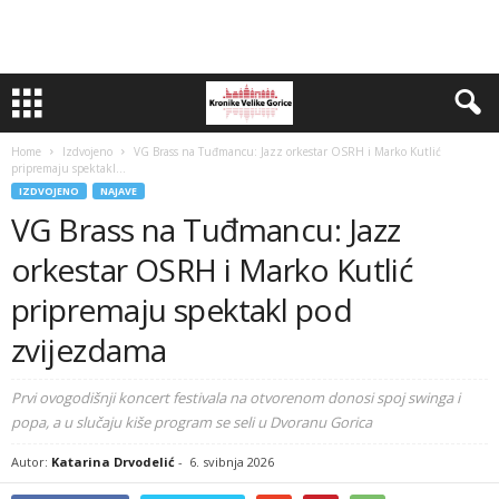
Home
Izdvojeno
VG Brass na Tuđmancu: Jazz orkestar OSRH i Marko Kutlić
pripremaju spektakl...
IZDVOJENO
NAJAVE
VG Brass na Tuđmancu: Jazz
orkestar OSRH i Marko Kutlić
pripremaju spektakl pod
zvijezdama
Prvi ovogodišnji koncert festivala na otvorenom donosi spoj swinga i
popa, a u slučaju kiše program se seli u Dvoranu Gorica
Autor:
Katarina Drvodelić
-
6. svibnja 2026