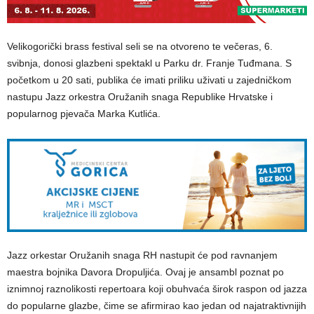
Velikogorički brass festival seli se na otvoreno te večeras, 6.
svibnja, donosi glazbeni spektakl u Parku dr. Franje Tuđmana. S
početkom u 20 sati, publika će imati priliku uživati u zajedničkom
nastupu Jazz orkestra Oružanih snaga Republike Hrvatske i
popularnog pjevača Marka Kutlića.
Jazz orkestar Oružanih snaga RH nastupit će pod ravnanjem
maestra bojnika Davora Dropuljića. Ovaj je ansambl poznat po
iznimnoj raznolikosti repertoara koji obuhvaća širok raspon od jazza
do popularne glazbe, čime se afirmirao kao jedan od najatraktivnijih