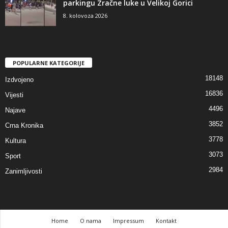
parkingu Zračne luke u Velikoj Gorici
8. kolovoza 2026
POPULARNE KATEGORIJE
18148
Izdvojeno
16836
Vijesti
4496
Najave
3852
Crna Kronika
3778
Kultura
3073
Sport
2984
Zanimljivosti
Home
O nama
Impressum
Kontakt