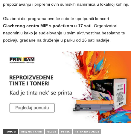
prepoznavanju i pripremi ovih šumskih namirnica u lokalnoj kuhinji.
Glazbeni dio programa ove će subote upotpuniti koncert
Glazbenog centra MIF s početkom u 17 sati.
Organizatori
napominju kako je sudjelovanje u svim aktivnostima besplatno te
pozivaju građane na druženje u parku od 16 sati nadalje.
TAGOVI
BBQ HOT YARD
GLJIVE
PETEK
PETEK NA GORICE