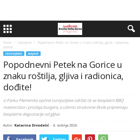
Home
Izdvojeno
Popodnevni Petek na Gorice u znaku roštilja, gljiva i radionica,
dođite!
IZDVOJENO
NAJAVE
Popodnevni Petek na Gorice u
znaku roštilja, gljiva i radionica,
dođite!
U Parku Plemenite općine turopoljske održat će se besplatni BBQ
masterclass i prodaja burgera, a učenici strukovne škole pripremaju
besplatne degustacije od gljiva
Autor:
Katarina Drvodelić
-
6. svibnja 2026
Facebook
Twitter