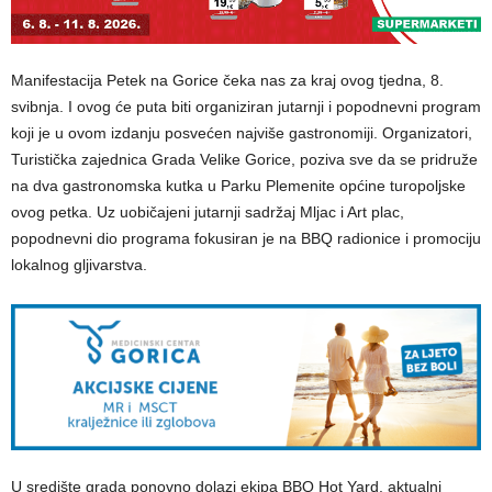
Manifestacija Petek na Gorice čeka nas za kraj ovog tjedna, 8.
svibnja. I ovog će puta biti organiziran jutarnji i popodnevni program
koji je u ovom izdanju posvećen najviše gastronomiji. Organizatori,
Turistička zajednica Grada Velike Gorice, poziva sve da se pridruže
na dva gastronomska kutka u Parku Plemenite općine turopoljske
ovog petka. Uz uobičajeni jutarnji sadržaj Mljac i Art plac,
popodnevni dio programa fokusiran je na BBQ radionice i promociju
lokalnog gljivarstva.
U središte grada ponovno dolazi ekipa BBQ Hot Yard, aktualni