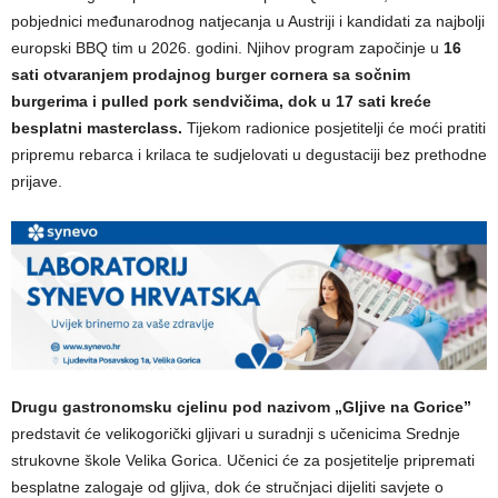
pobjednici međunarodnog natjecanja u Austriji i kandidati za najbolji
europski BBQ tim u 2026. godini. Njihov program započinje u
16
sati otvaranjem prodajnog burger cornera sa sočnim
burgerima i pulled pork sendvičima, dok u 17 sati kreće
besplatni masterclass.
Tijekom radionice posjetitelji će moći pratiti
pripremu rebarca i krilaca te sudjelovati u degustaciji bez prethodne
prijave.
Drugu gastronomsku cjelinu pod nazivom „Gljive na Gorice”
predstavit će velikogorički gljivari u suradnji s učenicima Srednje
strukovne škole Velika Gorica. Učenici će za posjetitelje pripremati
besplatne zalogaje od gljiva, dok će stručnjaci dijeliti savjete o