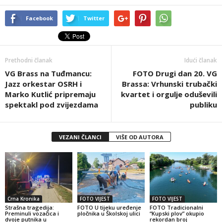
Facebook
Twitter
Prethodni članak
Idući članak
VG Brass na Tuđmancu:
FOTO Drugi dan 20. VG
Jazz orkestar OSRH i
Brassa: Vrhunski trubački
Marko Kutlić pripremaju
kvartet i orgulje oduševili
spektakl pod zvijezdama
publiku
VEZANI ČLANCI
VIŠE OD AUTORA
Crna Kronika
FOTO VIJEST
FOTO VIJEST
Strašna tragedija:
FOTO U tijeku uređenje
FOTO Tradicionalni
Preminuli vozačica i
pločnika u Školskoj ulici
“Kupski plov” okupio
dvoje putnika u
rekordan broj