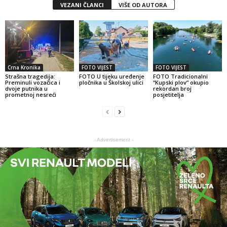
VEZANI ČLANCI
VIŠE OD AUTORA
Crna Kronika
FOTO VIJEST
FOTO VIJEST
Strašna tragedija:
FOTO U tijeku uređenje
FOTO Tradicionalni
Preminuli vozačica i
pločnika u Školskoj ulici
“Kupski plov” okupio
dvoje putnika u
rekordan broj
prometnoj nesreći
posjetitelja
- Advertisement -