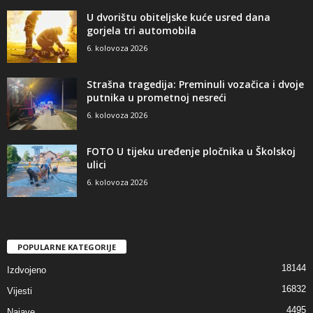
U dvorištu obiteljske kuće usred dana
gorjela tri automobila
6. kolovoza 2026
Strašna tragedija: Preminuli vozačica i dvoje
putnika u prometnoj nesreći
6. kolovoza 2026
FOTO U tijeku uređenje pločnika u Školskoj
ulici
6. kolovoza 2026
POPULARNE KATEGORIJE
18144
Izdvojeno
16832
Vijesti
4495
Najave