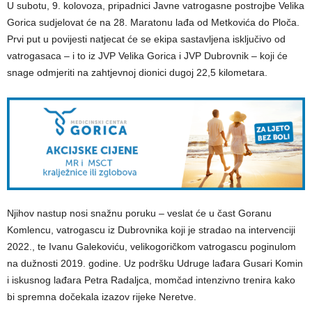
U subotu, 9. kolovoza, pripadnici Javne vatrogasne postrojbe Velika
Gorica sudjelovat će na 28. Maratonu lađa od Metkovića do Ploča.
Prvi put u povijesti natjecat će se ekipa sastavljena isključivo od
vatrogasaca – i to iz JVP Velika Gorica i JVP Dubrovnik – koji će
snage odmjeriti na zahtjevnoj dionici dugoj 22,5 kilometara.
Njihov nastup nosi snažnu poruku – veslat će u čast Goranu
Komlencu, vatrogascu iz Dubrovnika koji je stradao na intervenciji
2022., te Ivanu Galekoviću, velikogoričkom vatrogascu poginulom
na dužnosti 2019. godine. Uz podršku Udruge lađara Gusari Komin
i iskusnog lađara Petra Radaljca, momčad intenzivno trenira kako
bi spremna dočekala izazov rijeke Neretve.