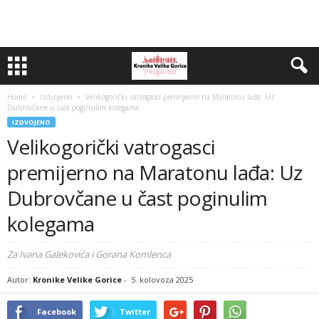
Home
Izdvojeno
Velikogorički vatrogasci premijerno na Maratonu lađa: Uz
Dubrovčane u čast poginulim kolegama
IZDVOJENO
Velikogorički vatrogasci
premijerno na Maratonu lađa: Uz
Dubrovčane u čast poginulim
kolegama
Za Ivana Galekovića i Gorana Komlenca
Autor:
Kronike Velike Gorice
-
5. kolovoza 2025
Facebook
Twitter