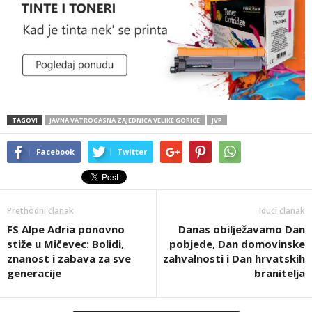
TAGOVI
JAVNA VATROGASNA ZAJEDNICA VELIKE GORICE
JVP
Facebook
Twitter
Prethodni članak
Idući članak
FS Alpe Adria ponovno
Danas obilježavamo Dan
stiže u Mičevec: Bolidi,
pobjede, Dan domovinske
znanost i zabava za sve
zahvalnosti i Dan hrvatskih
generacije
branitelja