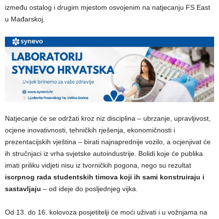
između ostalog i drugim mjestom osvojenim na natjecanju FS East
u Mađarskoj.
Natjecanje će se održati kroz niz disciplina – ubrzanje, upravljivost,
ocjene inovativnosti, tehničkih rješenja, ekonomičnosti i
prezentacijskih vještina – birati najnaprednije vozilo, a ocjenjivat će
ih stručnjaci iz vrha svjetske autoindustrije. Bolidi koje će publika
imati priliku vidjeti nisu iz tvorničkih pogona, nego su rezultat
iscrpnog rada studentskih timova koji ih sami konstruiraju i
sastavljaju
– od ideje do posljednjeg vijka.
Od 13. do 16. kolovoza posjetitelji će moći uživati i u vožnjama na