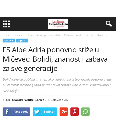
Home
Najave
FS Alpe Adria ponovno stiže u Mičevec: Bolidi, znanost i zabava za...
NAJAVE
VIJESTI
FS Alpe Adria ponovno stiže u
Mičevec: Bolidi, znanost i zabava
za sve generacije
Bolidi koje će publika imati priliku vidjeti nisu iz tvorničkih pogona, nego
su rezultat iscrpnog rada studentskih timova koji ih sami konstruiraju i
sastavljaju
Autor:
Kronike Velike Gorice
-
4. kolovoza 2025
Facebook
Twitter