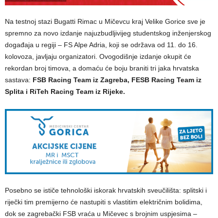
Na testnoj stazi Bugatti Rimac u Mičevcu kraj Velike Gorice sve je
spremno za novo izdanje najuzbudljivijeg studentskog inženjerskog
događaja u regiji – FS Alpe Adria, koji se održava od 11. do 16.
kolovoza, javljaju organizatori. Ovogodišnje izdanje okupit će
rekordan broj timova, a domaću će boju braniti tri jaka hrvatska
sastava:
FSB Racing Team iz Zagreba, FESB Racing Team iz
Splita i RiTeh Racing Team iz Rijeke.
Posebno se ističe tehnološki iskorak hrvatskih sveučilišta: splitski i
riječki tim premijerno će nastupiti s vlastitim električnim bolidima,
dok se zagrebački FSB vraća u Mičevec s brojnim uspjesima –