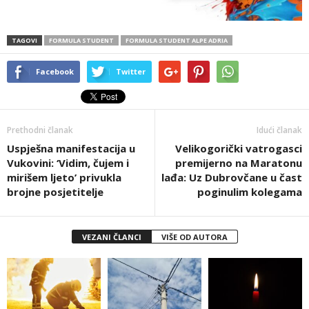
TAGOVI
FORMULA STUDENT
FORMULA STUDENT ALPE ADRIA
Facebook
Twitter
Prethodni članak
Idući članak
Uspješna manifestacija u
Velikogorički vatrogasci
Vukovini: ‘Vidim, čujem i
premijerno na Maratonu
mirišem ljeto’ privukla
lađa: Uz Dubrovčane u čast
brojne posjetitelje
poginulim kolegama
VEZANI ČLANCI
VIŠE OD AUTORA