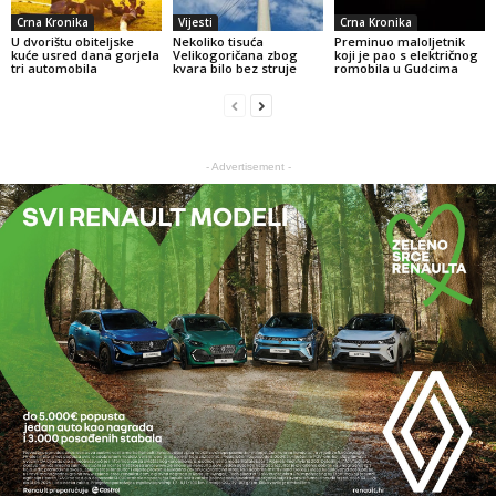
Crna Kronika
Vijesti
Crna Kronika
U dvorištu obiteljske
Nekoliko tisuća
Preminuo maloljetnik
kuće usred dana gorjela
Velikogoričana zbog
koji je pao s električnog
tri automobila
kvara bilo bez struje
romobila u Gudcima
- Advertisement -