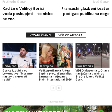
Prethodni članak
Idući članak
Kad će u Velikoj Gorici
Francuski glazbeni teatar
voda poskupjeti – to nitko
podigao publiku na noge
ne zna
VEZANI ČLANCI
VIŠE OD AUTORA
Izdvojeno
Izdvojeno
Crna Kronika
Gorica izgubila od
Velikogoričanka Antea
VIDEO Masovna tučnjava
Lokomotive: “Moramo
Šapina proglašena Miss
navijača na parkingu
nastaviti vjerovati i
šarma na natjecanju
Zračne luke u Velikoj
raditi”
Bikini International 2026.
Gorici
- Advertisement -