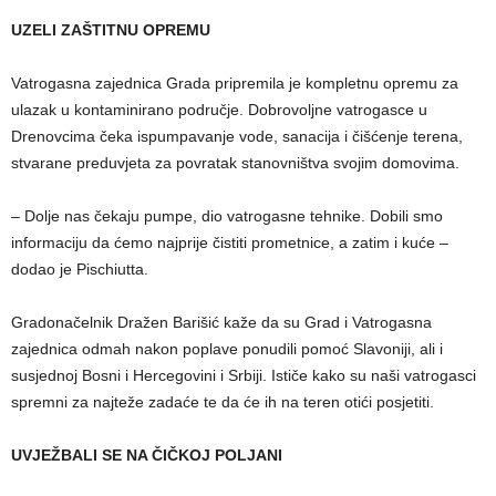
UZELI ZAŠTITNU OPREMU
Vatrogasna zajednica Grada pripremila je kompletnu opremu za
ulazak u kontaminirano područje. Dobrovoljne vatrogasce u
Drenovcima čeka ispumpavanje vode, sanacija i čišćenje terena,
stvarane preduvjeta za povratak stanovništva svojim domovima.
– Dolje nas čekaju pumpe, dio vatrogasne tehnike. Dobili smo
informaciju da ćemo najprije čistiti prometnice, a zatim i kuće –
dodao je Pischiutta.
Gradonačelnik Dražen Barišić kaže da su Grad i Vatrogasna
zajednica odmah nakon poplave ponudili pomoć Slavoniji, ali i
susjednoj Bosni i Hercegovini i Srbiji. Ističe kako su naši vatrogasci
spremni za najteže zadaće te da će ih na teren otići posjetiti.
UVJEŽBALI SE NA ČIČKOJ POLJANI