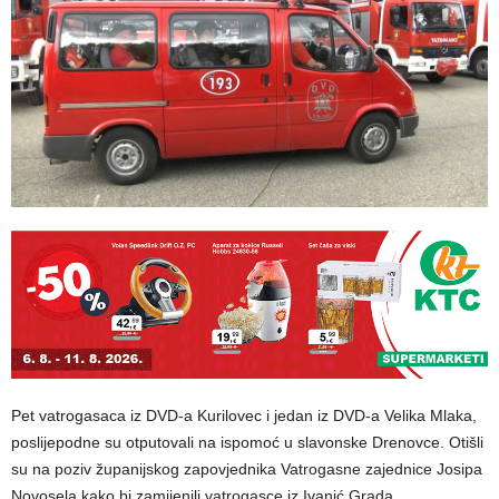
Pet vatrogasaca iz DVD-a Kurilovec i jedan iz DVD-a Velika Mlaka,
poslijepodne su otputovali na ispomoć u slavonske Drenovce. Otišli
su na poziv županijskog zapovjednika Vatrogasne zajednice Josipa
Novosela kako bi zamijenili vatrogasce iz Ivanić Grada.