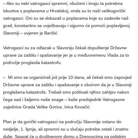
– Ako su neki vatrogasci spremni, obučeni i imaju ta potrebna
iskustva s poplavama u Hrvatskoj, onda su to naši velikogorički
vatrogasci. Oni su se dokazali u poplavama koje su zadesile naš
grad, konstantno se uvježbavaju i sigurno će pomoći poplavljenoj
Slavoniji – uvjeren je Barišić.
Vatrogasci su za odlazak u Slavoniju čekali dopuštenje Državne
uprave za zaštitu i spašavanje jer je u međuvremenu Vlada za to
područje proglasila katastrofu.
– Mi smo se organizirali još prije 10 dana, ali čekali smo zapovjed
Državne uprave za zaštitu i spašavanje s obzirom da je u Slavoniji
proglašena katastrofa. Trebali smo poštivati njihov zahtjev nakon
čega sad i šaljemo naše snage – kaže predsjednik Vatrogasne
zajednice Grada Velike Gorice, Ivica Kovačić.
Plan je da gorički vatrogasci na području Slavonije ostanu do
nedjelje, 1. lipnja, ali spremni su u slučaju potrebe ostati i znatno
dulje. Spavat će u društvenom domu u Drenovcima na poljskim