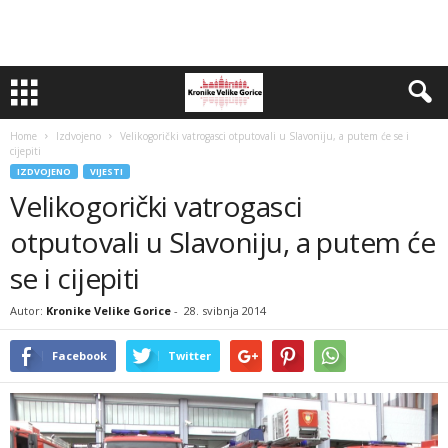
Home
Izdvojeno
Velikogorički vatrogasci otputovali u Slavoniju, a putem će se i
cijepiti
IZDVOJENO
VIJESTI
Velikogorički vatrogasci
otputovali u Slavoniju, a putem će
se i cijepiti
Autor:
Kronike Velike Gorice
-
28. svibnja 2014
Facebook
Twitter