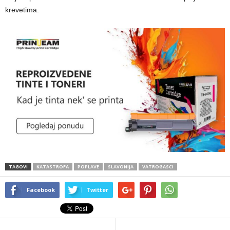
krevetima.
TAGOVI
KATASTROFA
POPLAVE
SLAVONIJA
VATROGASCI
Facebook
Twitter