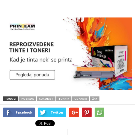
TAGOVI
POBJEDA
RUKOMET
TURNIR
UDARNIK
ŽRK
Facebook
Twitter