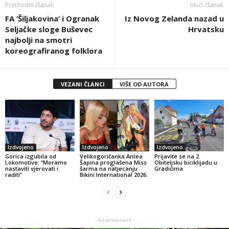
Prethodni članak
Idući članak
FA ‘Šiljakovina’ i Ogranak
Iz Novog Zelanda nazad u
Seljačke sloge Buševec
Hrvatsku
najbolji na smotri
koreografiranog folklora
VEZANI ČLANCI
VIŠE OD AUTORA
Izdvojeno
Izdvojeno
Izdvojeno
Gorica izgubila od
Velikogoričanka Antea
Prijavite se na 2.
Lokomotive: “Moramo
Šapina proglašena Miss
Obiteljsku biciklijadu u
nastaviti vjerovati i
šarma na natjecanju
Gradićima
raditi”
Bikini International 2026.
- Advertisement -