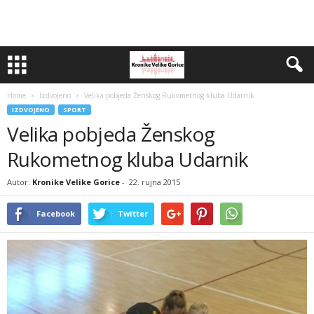
Home
Izdvojeno
Velika pobjeda Ženskog Rukometnog kluba Udarnik
IZDVOJENO
SPORT
Velika pobjeda Ženskog
Rukometnog kluba Udarnik
Autor:
Kronike Velike Gorice
-
22. rujna 2015
Facebook
Twitter