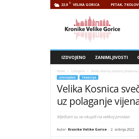
C
VELIKA GORICA
PETAK, 7 KOLOV
22.8
Kronike
Velike
Gorice
IZDVOJENO
ZANIMLJIVOSTI
Home
Izdvojeno
Velika Kosnica svečano proslavila
IZDVOJENO
TRADICIJA
Velika Kosnica sve
uz polaganje vijen
Mještani su se okupili na velikoj proslavi
Autor:
Kronike Velike Gorice
-
2. svibnja 2022