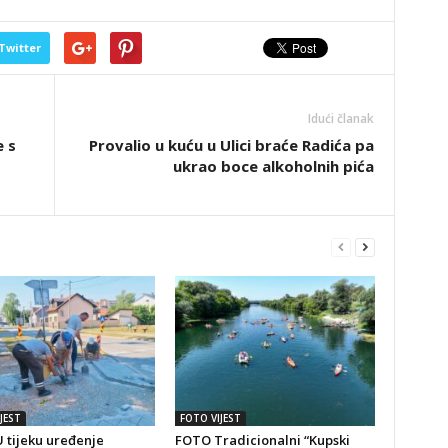
Twitter
Idući članak
 s
Provalio u kuću u Ulici braće Radića pa
ukrao boce alkoholnih pića
JEST
FOTO VIJEST
 tijeku uređenje
FOTO Tradicionalni “Kupski