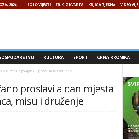
OZA, 2026
FOTO VIJESTI
FRIK IZ KVARTA
KNJIGA TJEDNA
VIDEO VIJE
GOSPODARSTVO
KULTURA
SPORT
CRNA KRONIKA
 dan mjesta uz polaganje vijenaca, misu i druženje
čano proslavila dan mjesta
aca, misu i druženje