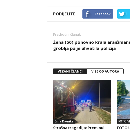
PODIJELITE
Facebook
Prethodni članak
Žena (50) ponovno krala aranžmane
groblja pa je uhvatila policija
VEZANI ČLANCI
VIŠE OD AUTORA
Crna Kronika
FOTO VI
Strašna tragedija: Preminuli
FOTO U