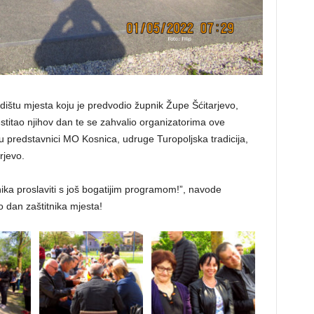
dištu mjesta koju je predvodio župnik Župe Šćitarjevo,
stitao njihov dan te se zahvalio organizatorima ove
u predstavnici MO Kosnica, udruge Turopoljska tradicija,
rjevo.
ka proslaviti s još bogatijim programom!”, navode
o dan zaštitnika mjesta!