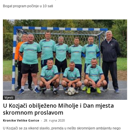
Bogat program počinje u 10 sati
Vijesti
U Kozjači obilježeno Miholje i Dan mjesta
skromnom proslavom
Kronike Velike Gorice
-
28. rujna 2020
U Kozjači se za vikend slavilo, premda u nešto skromnijem ambijentu nego