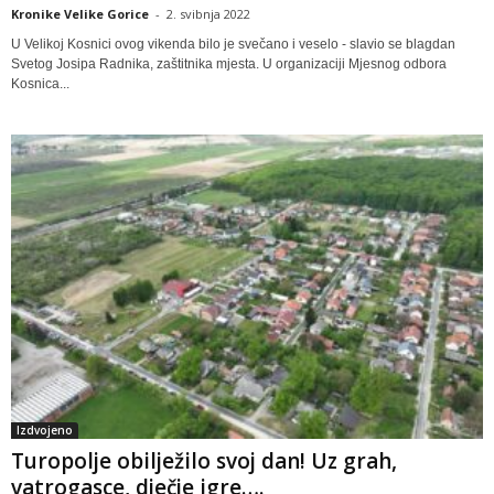
Kronike Velike Gorice
-
2. svibnja 2022
U Velikoj Kosnici ovog vikenda bilo je svečano i veselo - slavio se blagdan
Svetog Josipa Radnika, zaštitnika mjesta. U organizaciji Mjesnog odbora
Kosnica...
Izdvojeno
Turopolje obilježilo svoj dan! Uz grah,
vatrogasce, dječje igre….