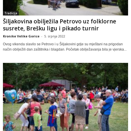
Tradicija
Šiljakovina obilježila Petrovo uz folklorne
susrete, Brešku ligu i pikado turnir
Kronike Velike Gorice
-
5. srpnja 2022
Ovog vikenda slavilo se Petrovo i u Šiljakovini gdje su mještani na prigodan
način obilježili dan zaštitnika i blagdan. Početak obilježavanja bila je vjerska...