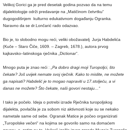
Velikoj Gorici ga je pred desetak godina pozvao da na temu
dijalektologije održi predavanje na „Matičinom četvrtku“
dugogodišnjem kulturno edukativnom događanju Ogranka.
Naravno da se dr.Lončarić rado odazvao.
Bio je, to slobodno mogu reći, veliki obožavatelj Jurja Habdelića
(Kuče – Staro Čiče, 1609. – Zagreb, 1678.), autora prvog
kajkavsko–latinskoga rječnika „Dictionar“.
Mnogo puta je znao reći :
„Pa dobro dragi moji Turopoljci, što
čekate? Još uvijek nemate svoj rječnik. Kako to mislite, ne možete
ga napisati? Habdelić je to mogao napraviti u 17.stoljeću, a vi
danas ne možete? Što čekate, naši govori nestaju…“
I tako je počelo. Ideja o potrebi izrade Rječnika turopoljskog
dijalekta, povlačila je za sobom niz aktivnosti koje su se nekako
nametale same od sebe. Ogranak Matice je počeo organizirati
„Turopolske večeri“ na kojima se govorilo samo na domaćem