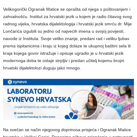
Velikogorički Ogranak Matice se oprašta od njega s poštovanjem i
zahvalnošću. Institut za hrvatski jezik u kojem je radio čitavog svog
radnog vijeka, hrvatska dijalektologija i hrvatski jezik smrću dr. Mije
Lončarića izgubili su jedno od najvećih imena u svojoj povijesti,
navode iz Instituta. Svoje veliko znanje, predani rad i veliku ljubav
prema ispitanicima i kraju iz kojeg dolaze te ukupnoj baštini sela ili
kraja kojega govor istražuje i opisuje ugradio je u hrvatski jezik
modernoga doba te ostaje strpljiv i predan učitelj kojemu brojni
hrvatski dijalektolozi duguju jako mnogo.
Na svečan se način njegovog doprinosa prisjeća i Ogranak Matice