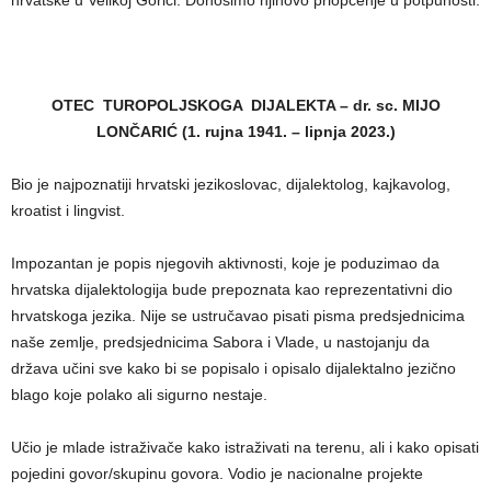
hrvatske u Velikoj Gorici. Donosimo njihovo priopćenje u potpunosti.
OTEC TUROPOLJSKOGA DIJALEKTA – dr. sc. MIJO
LONČARIĆ (1. rujna 1941. – lipnja 2023.)
Bio je najpoznatiji hrvatski jezikoslovac, dijalektolog, kajkavolog,
kroatist i lingvist.
Impozantan je popis njegovih aktivnosti, koje je poduzimao da
hrvatska dijalektologija bude prepoznata kao reprezentativni dio
hrvatskoga jezika. Nije se ustručavao pisati pisma predsjednicima
naše zemlje, predsjednicima Sabora i Vlade, u nastojanju da
država učini sve kako bi se popisalo i opisalo dijalektalno jezično
blago koje polako ali sigurno nestaje.
Učio je mlade istraživače kako istraživati na terenu, ali i kako opisati
pojedini govor/skupinu govora. Vodio je nacionalne projekte