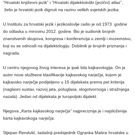
“Hrvatski književni jezik” i “Hrvatski dijalektološki (jezični) atlas”,
želio je hrvatski jezik dignuti na razinu velikih svjetskih jezika.
U Institutu za hrvatski jezik i jezikoslovlje radio je od 1973. godine
do odlaska u mirovinu 2012. godine. Bio je sudionik brojnih
znanstvenih skupova, kongresa i konferencija u zemlji i inozemstvu,
koji su se odnosili na dijalektologiju. Dobitnik je brojnih priznanja i
nagrada.
U centru njegovog živog interesa je ipak bila kajkavologija. On je
autor nove službene klasifikacije kajkavskog narječja, kojom je
kajkavsko narječje podijeljeno u 15 dijalekata prema pet kriterija
(naglasni sustav, razvoj jata, poluglasa, slogotvornoga i stražnjega
nazala). Jedan od dijalekata je turopoljski dijalekt.
Njegova
„Karta kajkavskog narječja“
najpreciznija je i najsloženija
karta kajkavskoga narječja.
Stjepan Rendulić, tadašnji predsjednik Ogranka Matice hrvatske u