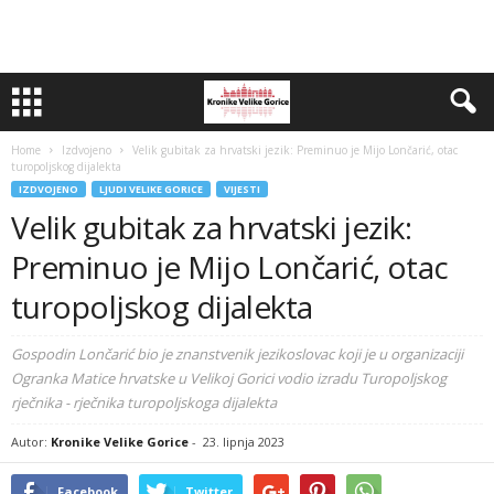
Home
Izdvojeno
Velik gubitak za hrvatski jezik: Preminuo je Mijo Lončarić, otac
turopoljskog dijalekta
IZDVOJENO
LJUDI VELIKE GORICE
VIJESTI
Velik gubitak za hrvatski jezik:
Preminuo je Mijo Lončarić, otac
turopoljskog dijalekta
Gospodin Lončarić bio je znanstvenik jezikoslovac koji je u organizaciji
Ogranka Matice hrvatske u Velikoj Gorici vodio izradu Turopoljskog
rječnika - rječnika turopoljskoga dijalekta
Autor:
Kronike Velike Gorice
-
23. lipnja 2023
Facebook
Twitter