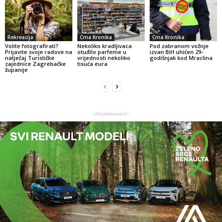
Rekreacija
Crna Kronika
Crna Kronika
Volite fotografirati?
Nekoliko kradljivaca
Pod zabranom vožnje
Prijavite svoje radove na
otuđilo parfeme u
izvan BiH uhićen 29-
natječaj Turističke
vrijednosti nekoliko
godišnjak kod Mraclina
zajednice Zagrebačke
tisuća eura
županije
- Advertisement -