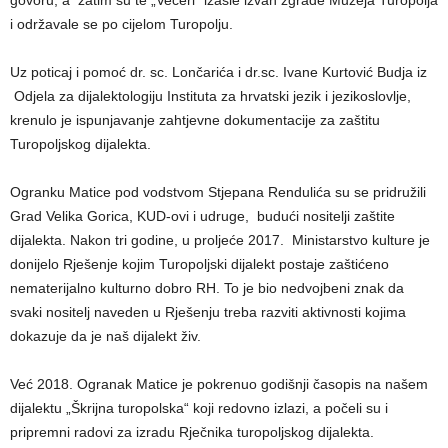
govoru, a zatim su te „Večeri“ izašle izvan zgrade Muzeja Turopolja
i održavale se po cijelom Turopolju.
Uz poticaj i pomoć dr. sc. Lončarića i dr.sc. Ivane Kurtović Budja iz
Odjela za dijalektologiju Instituta za hrvatski jezik i jezikoslovlje,
krenulo je ispunjavanje zahtjevne dokumentacije za zaštitu
Turopoljskog dijalekta.
Ogranku Matice pod vodstvom Stjepana Rendulića su se pridružili
Grad Velika Gorica, KUD-ovi i udruge, budući nositelji zaštite
dijalekta. Nakon tri godine, u proljeće 2017. Ministarstvo kulture je
donijelo Rješenje kojim Turopoljski dijalekt postaje zaštićeno
nematerijalno kulturno dobro RH. To je bio nedvojbeni znak da
svaki nositelj naveden u Rješenju treba razviti aktivnosti kojima
dokazuje da je naš dijalekt živ.
Već 2018. Ogranak Matice je pokrenuo godišnji časopis na našem
dijalektu „Škrijna turopolska“ koji redovno izlazi, a počeli su i
pripremni radovi za izradu Rječnika turopoljskog dijalekta.