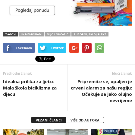
TAGOVI
IN MEMORIAM
MIJO LONČARIĆ
TUROPOLJSKI DIJALEKT
Facebook
Twitter
Prethodni članak
Idući članak
Idealna prilika za ljeto:
Pripremite se, upaljen je
Mala škola biciklizma za
crveni alarm za našu regiju:
djecu
Očekuje se jako olujno
nevrijeme
VEZANI ČLANCI
VIŠE OD AUTORA