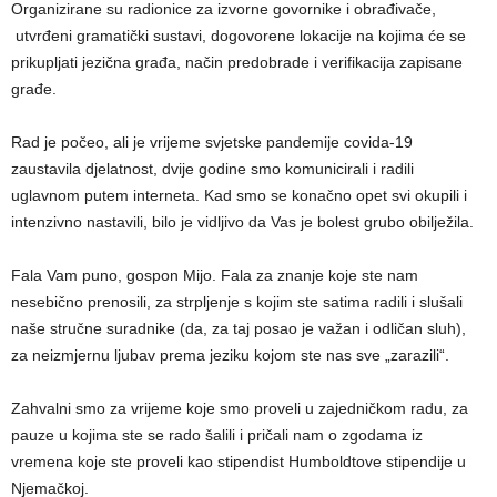
Organizirane su radionice za izvorne govornike i obrađivače,
utvrđeni gramatički sustavi, dogovorene lokacije na kojima će se
prikupljati jezična građa, način predobrade i verifikacija zapisane
građe.
Rad je počeo, ali je vrijeme svjetske pandemije covida-19
zaustavila djelatnost, dvije godine smo komunicirali i radili
uglavnom putem interneta. Kad smo se konačno opet svi okupili i
intenzivno nastavili, bilo je vidljivo da Vas je bolest grubo obilježila.
Fala Vam puno, gospon Mijo. Fala za znanje koje ste nam
nesebično prenosili, za strpljenje s kojim ste satima radili i slušali
naše stručne suradnike (da, za taj posao je važan i odličan sluh),
za neizmjernu ljubav prema jeziku kojom ste nas sve „zarazili“.
Zahvalni smo za vrijeme koje smo proveli u zajedničkom radu, za
pauze u kojima ste se rado šalili i pričali nam o zgodama iz
vremena koje ste proveli kao stipendist Humboldtove stipendije u
Njemačkoj.