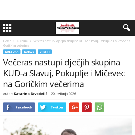
Home
Kultura
Večeras nastupi dječjih skupina KUD-a Slavuj, Pokuplje i Mičevec na
Goričkim večerima
KULTURA
NAJAVE
VIJESTI
Večeras nastupi dječjih skupina
KUD-a Slavuj, Pokuplje i Mičevec
na Goričkim večerima
Autor:
Katarina Drvodelić
-
20. svibnja 2026
Facebook
Twitter