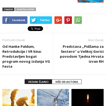
TAGOVI
GORIČKE VEČERI
Facebook
Twitter
Prethodni članak
Idući članak
Od Hanke Paldum,
Predstava „Pidžama za
Retrodukcije i VR kina:
šestero“ u Velikoj Gorici
Predstavljen bogat
povodom Tjedna Hrvata
program novog izdanja VG
izvan RH
Festa
VEZANI ČLANCI
VIŠE OD AUTORA