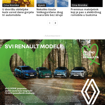
Crna Kronika
Vijesti
Crna Kronika
U dvorištu obiteljske
Nekoliko tisuća
Preminuo maloljetnik
kuće usred dana gorjela
Velikogoričana zbog
koji je pao s električnog
tri automobila
kvara bilo bez struje
romobila u Gudcima
- Advertisement -