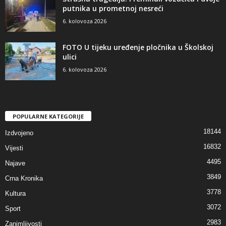
putnika u prometnoj nesreći
6. kolovoza 2026
FOTO U tijeku uređenje pločnika u Školskoj
ulici
6. kolovoza 2026
POPULARNE KATEGORIJE
18144
Izdvojeno
16832
Vijesti
4495
Najave
3849
Crna Kronika
3778
Kultura
3072
Sport
2983
Zanimljivosti