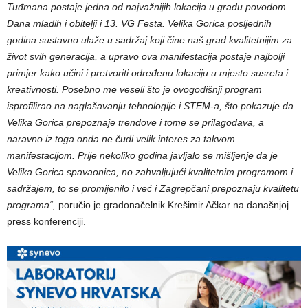
Tuđmana postaje jedna od najvažnijih lokacija u gradu povodom
Dana mladih i obitelji i 13. VG Festa. Velika Gorica posljednih
godina sustavno ulaže u sadržaj koji čine naš grad kvalitetnijim za
život svih generacija, a upravo ova manifestacija postaje najbolji
primjer kako učini i pretvoriti određenu lokaciju u mjesto susreta i
kreativnosti. Posebno me veseli što je ovogodišnji program
isprofilirao na naglašavanju tehnologije i STEM-a, što pokazuje da
Velika Gorica prepoznaje trendove i tome se prilagođava, a
naravno iz toga onda ne čudi velik interes za takvom
manifestacijom. Prije nekoliko godina javljalo se mišljenje da je
Velika Gorica spavaonica, no zahvaljujući kvalitetnim programom i
sadržajem, to se promijenilo i već i Zagrepčani prepoznaju kvalitetu
programa“,
poručio je gradonačelnik Krešimir Ačkar na današnjoj
press konferenciji.