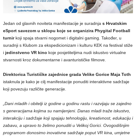
Jedan od glavnih noviteta manifestacije je suradnja
s Hrvatskim
eSport savezom u sklopu koje se organizira Phygital Football
turnir
koji spaja stvarni nogomet i digitalni gaming. Također, u
suradnji s Klubom za ekspedicionizam i kulturu KEK na festival stiže
i
jedinstveno VR kino
koje posjetiteljima nudi iskustvo virtualne
stvarnosti kroz dokumentarne i avanturističke filmove.
Direktorica Turističke zajednice grada Velike Gorice Maja Toth
istaknula je kako je cilj manifestacije ponuditi interaktivne sadržaje
koji povezuju različite generacije.
„Dani mladih i obitelji iz godine u godinu rastu i razvijaju se zajedno
s generacijama kojima su namijenjeni. Danas mladi traže iskustvo,
interakciju i sadržaje koji spajaju tehnologiju, kreativnost, edukaciju i
zabavu, a upravo to želimo ponuditi u Velikoj Gorici. Ovogodišnjim
programom donosimo inovativne sadržaje poput VR kina, umjetne