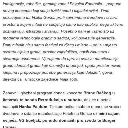
inteligencije, robotike, gaming zona i Phygital Footballa – potpuno
novog koncepta koji spaja fizički sport i digitalni svijet. Time
pokazujemo da Velika Gorica prati suvremene trendove i stvara
prostor u kojem mladi ne sudjeluju samo kao publika, nego aktivno
doživljavaju, istražuju i stvaraju. Posebno nam je važno što uz
moderne tehnologije gradimo sadržaj koji povezuje generacije.
Dani mladih nisu samo festival za djecu i mlade – oni su mjesto
susreta cijelog grada, prostor zajedništva, novih iskustava i
stvaranja uspomena. Vjerujemo da upravo ovakve manifestacije
grade identitet grada koji razmišlja unaprijed, opata prostor novim
idejama i prepoznaje potrebe generacija koje dolaze.
“, govori
direktorica Turističke zajednice Maja Toth.
Zabavni i glazbeni program donosi koncerte
Brune Račkog u
četvrtak te benda Retrodukcija u subotu
, dok će u petak
nastupiti
Hanka Paldum
. Tijekom petka i subote u park se vraća i
dvodnevno izdanje manifestacije Petek na Gorice uz
mini sajam
cvijeća, VG buvljak, ponudu domaćih proizvoda te Burger
Corner.