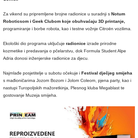
Za vikend su pripremljene brojne radionice u suradnji s
Notum
Roboticsom i Geek Clubom koje obuhvaćaju 3D printanje,
programiranje i borbe robota, kao i testne vožnje Citroën vozilima.
Ekološki dio programa uključuje
radionice
izrade prirodne
kozmetike i predavanja o pčelarstvu, dok Formula Student Alpe
Adria donosi inženjerske radionice za djecu.
Najmlađe posjetitelje u subotu očekuje i
Festival dječjeg smijeha
s mađioničarima Jozom Bozom i Jolom Coleom, pjena party, kao i
nastupi Turopoljskih mažoretkinja, Plesnog kluba Megablast te
gostovanje Muzeja smijeha.