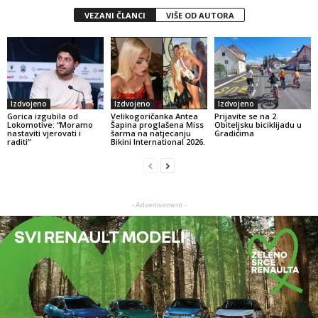
VEZANI ČLANCI
VIŠE OD AUTORA
Izdvojeno
Izdvojeno
Izdvojeno
Gorica izgubila od
Velikogoričanka Antea
Prijavite se na 2.
Lokomotive: “Moramo
Šapina proglašena Miss
Obiteljsku biciklijadu u
nastaviti vjerovati i
šarma na natjecanju
Gradićima
raditi”
Bikini International 2026.
- Advertisement -