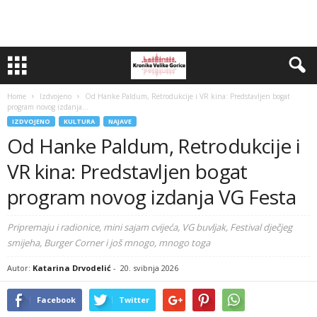
Home
Izdvojeno
Od Hanke Paldum, Retrodukcije i VR kina: Predstavljen bogat
program novog izdanja...
IZDVOJENO
KULTURA
NAJAVE
Od Hanke Paldum, Retrodukcije i
VR kina: Predstavljen bogat
program novog izdanja VG Festa
Pripremaju i radionice, mini sajam cvijeća, VG buvljak, Festival dječjeg
smijeha, Burger Corner i još mnogo, mnogo toga
Autor:
Katarina Drvodelić
-
20. svibnja 2026
Facebook
Twitter