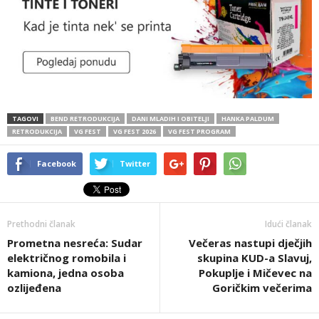
TAGOVI
BEND RETRODUKCIJA
DANI MLADIH I OBITELJI
HANKA PALDUM
RETRODUKCIJA
VG FEST
VG FEST 2026
VG FEST PROGRAM
Facebook
Twitter
Prethodni članak
Idući članak
Prometna nesreća: Sudar
Večeras nastupi dječjih
električnog romobila i
skupina KUD-a Slavuj,
kamiona, jedna osoba
Pokuplje i Mičevec na
ozlijeđena
Goričkim večerima