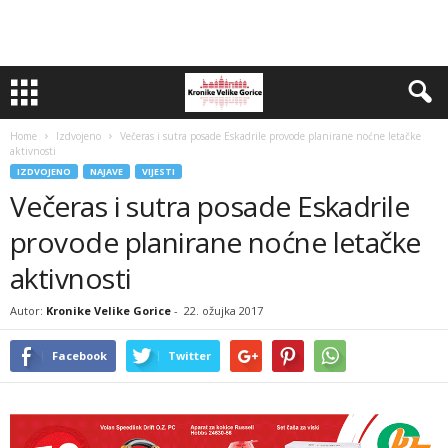
Home
Izdvojeno
Večeras i sutra posade Eskadrile provode planirane noćne letačke
aktivnosti
IZDVOJENO
NAJAVE
VIJESTI
Večeras i sutra posade Eskadrile
provode planirane noćne letačke
aktivnosti
Autor:
Kronike Velike Gorice
-
22. ožujka 2017
Facebook
Twitter