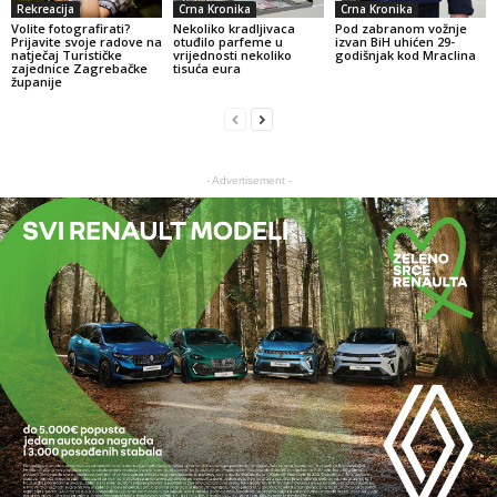
Rekreacija
Crna Kronika
Crna Kronika
Volite fotografirati?
Nekoliko kradljivaca
Pod zabranom vožnje
Prijavite svoje radove na
otuđilo parfeme u
izvan BiH uhićen 29-
natječaj Turističke
vrijednosti nekoliko
godišnjak kod Mraclina
zajednice Zagrebačke
tisuća eura
županije
- Advertisement -