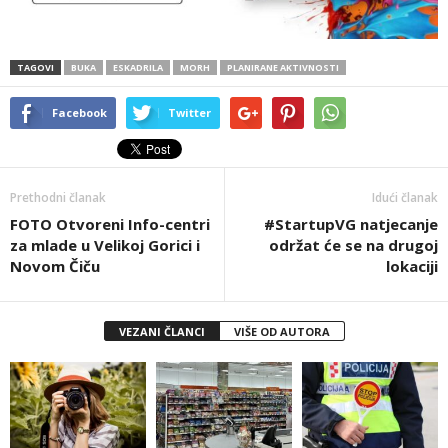
TAGOVI
BUKA
ESKADRILA
MORH
PLANIRANE AKTIVNOSTI
Facebook
Twitter
Prethodni članak
Idući članak
FOTO Otvoreni Info-centri
#StartupVG natjecanje
za mlade u Velikoj Gorici i
održat će se na drugoj
Novom Čiču
lokaciji
VEZANI ČLANCI
VIŠE OD AUTORA