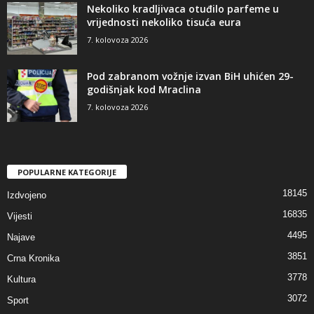
Nekoliko kradljivaca otuđilo parfeme u
vrijednosti nekoliko tisuća eura
7. kolovoza 2026
Pod zabranom vožnje izvan BiH uhićen 29-
godišnjak kod Mraclina
7. kolovoza 2026
POPULARNE KATEGORIJE
18145
Izdvojeno
16835
Vijesti
4495
Najave
3851
Crna Kronika
3778
Kultura
3072
Sport