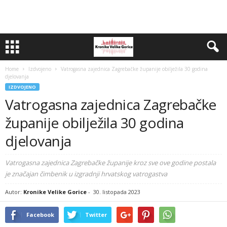
Home
Izdvojeno
Vatrogasna zajednica Zagrebačke županije obilježila 30 godina
djelovanja
IZDVOJENO
Vatrogasna zajednica Zagrebačke
županije obilježila 30 godina
djelovanja
Vatrogasna zajednica Zagrebačke županije kroz sve ove godine postala
je značajan čimbenik u izgradnji hrvatskog vatrogastva
Autor:
Kronike Velike Gorice
-
30. listopada 2023
Facebook
Twitter