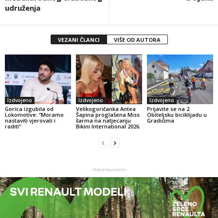
udruženja
VEZANI ČLANCI
VIŠE OD AUTORA
Izdvojeno
Izdvojeno
Izdvojeno
Gorica izgubila od
Velikogoričanka Antea
Prijavite se na 2.
Lokomotive: “Moramo
Šapina proglašena Miss
Obiteljsku biciklijadu u
nastaviti vjerovati i
šarma na natjecanju
Gradićima
raditi”
Bikini International 2026.
- Advertisement -