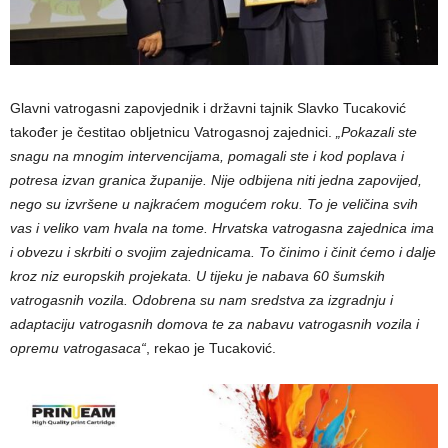
Glavni vatrogasni zapovjednik i državni tajnik Slavko Tucaković
također je čestitao obljetnicu Vatrogasnoj zajednici.
„Pokazali ste
snagu na mnogim intervencijama, pomagali ste i kod poplava i
potresa izvan granica županije. Nije odbijena niti jedna zapovijed,
nego su izvršene u najkraćem mogućem roku. To je veličina svih
vas i veliko vam hvala na tome. Hrvatska vatrogasna zajednica ima
i obvezu i skrbiti o svojim zajednicama. To činimo i činit ćemo i dalje
kroz niz europskih projekata. U tijeku je nabava 60 šumskih
vatrogasnih vozila. Odobrena su nam sredstva za izgradnju i
adaptaciju vatrogasnih domova te za nabavu vatrogasnih vozila i
opremu vatrogasaca“
, rekao je Tucaković.