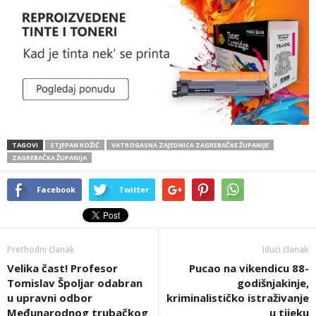
TAGOVI
STJEPAN KOŽIĆ
VATROGASNA ZAJEDNICA ZAGREBAČKE ŽUPANIJE
ZAGREBAČKA ŽUPANIJA
Facebook
Twitter
Prethodni članak
Idući članak
Velika čast! Profesor
Pucao na vikendicu 88-
Tomislav Špoljar odabran
godišnjakinje,
u upravni odbor
kriminalističko istraživanje
Međunarodnog trubačkog
u tijeku