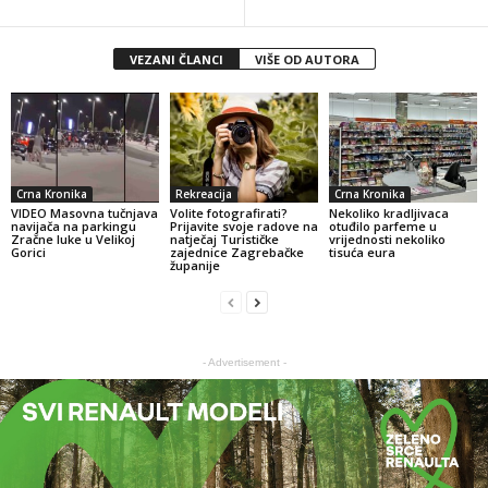
VEZANI ČLANCI
VIŠE OD AUTORA
Crna Kronika
Rekreacija
Crna Kronika
VIDEO Masovna tučnjava
Volite fotografirati?
Nekoliko kradljivaca
navijača na parkingu
Prijavite svoje radove na
otuđilo parfeme u
Zračne luke u Velikoj
natječaj Turističke
vrijednosti nekoliko
Gorici
zajednice Zagrebačke
tisuća eura
županije
- Advertisement -