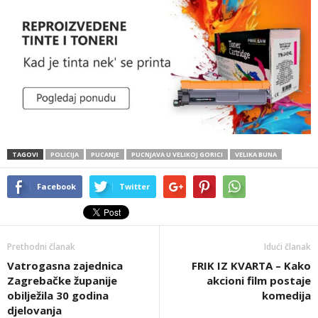
TAGOVI
POLICIJA
PUCANJE
PUCNJAVA U VELIKOJ GORICI
VELIKA BUNA
Facebook
Twitter
Prethodni članak
Idući članak
Vatrogasna zajednica
FRIK IZ KVARTA – Kako
Zagrebačke županije
akcioni film postaje
obilježila 30 godina
komedija
djelovanja