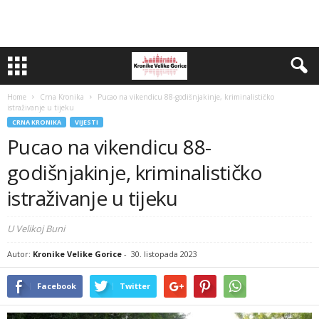
Home
Crna Kronika
Pucao na vikendicu 88-godišnjakinje, kriminalističko
istraživanje u tijeku
CRNA KRONIKA
VIJESTI
Pucao na vikendicu 88-
godišnjakinje, kriminalističko
istraživanje u tijeku
U Velikoj Buni
Autor:
Kronike Velike Gorice
-
30. listopada 2023
Facebook
Twitter