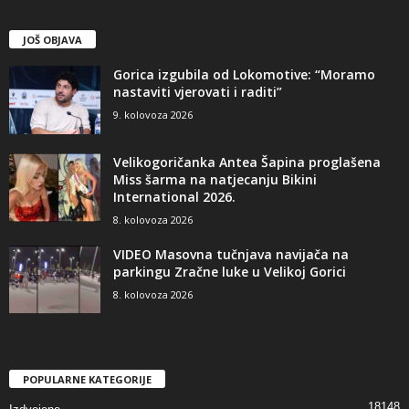
JOŠ OBJAVA
Gorica izgubila od Lokomotive: “Moramo
nastaviti vjerovati i raditi”
9. kolovoza 2026
Velikogoričanka Antea Šapina proglašena
Miss šarma na natjecanju Bikini
International 2026.
8. kolovoza 2026
VIDEO Masovna tučnjava navijača na
parkingu Zračne luke u Velikoj Gorici
8. kolovoza 2026
POPULARNE KATEGORIJE
18148