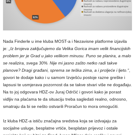
Nada Finderle u ime kluba MOST-a i Nezavisne platforme izjavila
je:
„Iz brojeva zaključujemo da Velika Gorica imam velik financijskih
problem jer je Grad u jako velikom minusu. Puno se planira, a malo
se realizira, svega 30%. Nije mi jasno zašto netko radi takve
planove? Dragi građani, sprema se teška zima, a i proljeće i ljeto.“
,
govori te dodaje kako i u samom Izvješću postoje razne greške i
lapsusi te usmjerava pozornost da se takve stvari više ne događaju.
Na to joj odgovara HDZ-ov Juraj Odrčić i govori kako je porast
vidljiv na plaćama te da situaciju treba sagledati realno, odnosno,
smatraju da bi se nešto ostvarili Proračun to mora omogućiti.
Iz kluba HDZ-a ističu značajna sredstva koja se izdvajaju za
socijalne usluge, besplatne vrtiće, besplatan prijevoz i ostale