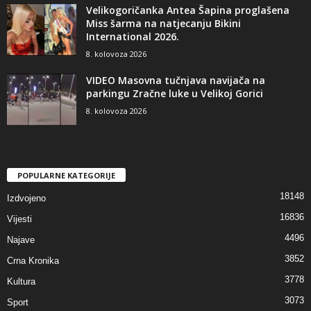
Velikogoričanka Antea Šapina proglašena
Miss šarma na natjecanju Bikini
International 2026.
8. kolovoza 2026
VIDEO Masovna tučnjava navijača na
parkingu Zračne luke u Velikoj Gorici
8. kolovoza 2026
POPULARNE KATEGORIJE
18148
Izdvojeno
16836
Vijesti
4496
Najave
3852
Crna Kronika
3778
Kultura
3073
Sport