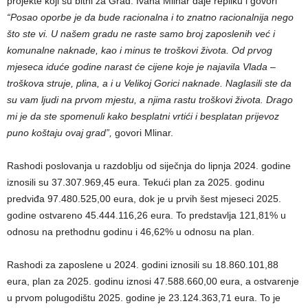
projekte koji su bitni za Grad. Ivana Mlinar daje repliku i govori
“Posao oporbe je da bude racionalna i to znatno racionalnija nego
što ste vi. U našem gradu ne raste samo broj zaposlenih već i
komunalne naknade, kao i minus te troškovi života. Od prvog
mjeseca iduće godine narast će cijene koje je najavila Vlada –
troškova struje, plina, a i u Velikoj Gorici naknade. Naglasili ste da
su vam ljudi na prvom mjestu, a njima rastu troškovi života. Drago
mi je da ste spomenuli kako besplatni vrtići i besplatan prijevoz
puno koštaju ovaj grad”,
govori Mlinar.
Rashodi poslovanja u razdoblju od siječnja do lipnja 2024. godine
iznosili su 37.307.969,45 eura. Tekući plan za 2025. godinu
predviđa 97.480.525,00 eura, dok je u prvih šest mjeseci 2025.
godine ostvareno 45.444.116,26 eura. To predstavlja 121,81% u
odnosu na prethodnu godinu i 46,62% u odnosu na plan.
Rashodi za zaposlene u 2024. godini iznosili su 18.860.101,88
eura, plan za 2025. godinu iznosi 47.588.660,00 eura, a ostvarenje
u prvom polugodištu 2025. godine je 23.124.363,71 eura. To je