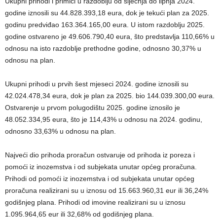
Ukupni prihodi i primici u razdoblju od siječnja do lipnja 2024.
godine iznosili su 44.828.393,18 eura, dok je tekući plan za 2025.
godinu predviđao 163.364.165,00 eura. U istom razdoblju 2025.
godine ostvareno je 49.606.790,40 eura, što predstavlja 110,66% u
odnosu na isto razdoblje prethodne godine, odnosno 30,37% u
odnosu na plan.
Ukupni prihodi u prvih šest mjeseci 2024. godine iznosili su
42.024.478,34 eura, dok je plan za 2025. bio 144.039.300,00 eura.
Ostvarenje u prvom polugodištu 2025. godine iznosilo je
48.052.334,95 eura, što je 114,43% u odnosu na 2024. godinu,
odnosno 33,63% u odnosu na plan.
Najveći dio prihoda proračun ostvaruje od prihoda iz poreza i
pomoći iz inozemstva i od subjekata unutar općeg proračuna.
Prihodi od pomoći iz inozemstva i od subjekata unutar općeg
proračuna realizirani su u iznosu od 15.663.960,31 eur ili 36,24%
godišnjeg plana. Prihodi od imovine realizirani su u iznosu
1.095.964,65 eur ili 32,68% od godišnjeg plana.