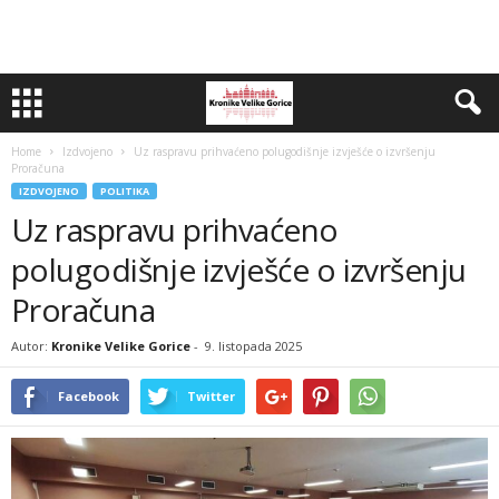
Home
Izdvojeno
Uz raspravu prihvaćeno polugodišnje izvješće o izvršenju
Proračuna
IZDVOJENO
POLITIKA
Uz raspravu prihvaćeno
polugodišnje izvješće o izvršenju
Proračuna
Autor:
Kronike Velike Gorice
-
9. listopada 2025
Facebook
Twitter