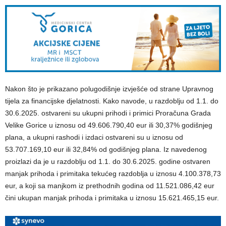
Nakon što je prikazano polugodišnje izvješće od strane Upravnog
tijela za financijske djelatnosti. Kako navode, u razdoblju od 1.1. do
30.6.2025. ostvareni su ukupni prihodi i primici Proračuna Grada
Velike Gorice u iznosu od 49.606.790,40 eur ili 30,37% godišnjeg
plana, a ukupni rashodi i izdaci ostvareni su u iznosu od
53.707.169,10 eur ili 32,84% od godišnjeg plana. Iz navedenog
proizlazi da je u razdoblju od 1.1. do 30.6.2025. godine ostvaren
manjak prihoda i primitaka tekućeg razdoblja u iznosu 4.100.378,73
eur, a koji sa manjkom iz prethodnih godina od 11.521.086,42 eur
čini ukupan manjak prihoda i primitaka u iznosu 15.621.465,15 eur.