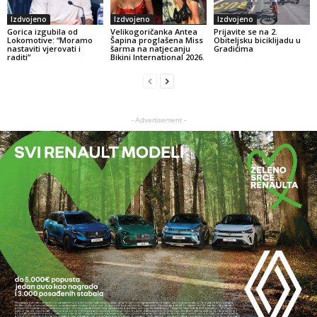
Izdvojeno
Izdvojeno
Izdvojeno
Gorica izgubila od
Velikogoričanka Antea
Prijavite se na 2.
Lokomotive: “Moramo
Šapina proglašena Miss
Obiteljsku biciklijadu u
nastaviti vjerovati i
šarma na natjecanju
Gradićima
raditi”
Bikini International 2026.
- Advertisement -