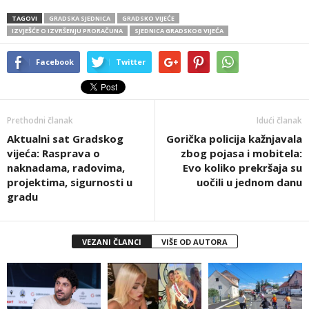
TAGOVI
GRADSKA SJEDNICA
GRADSKO VIJEĆE
IZVJEŠĆE O IZVRŠENJU PRORAČUNA
SJEDNICA GRADSKOG VIJEĆA
Facebook
Twitter
Prethodni članak
Idući članak
Aktualni sat Gradskog
Gorička policija kažnjavala
vijeća: Rasprava o
zbog pojasa i mobitela:
naknadama, radovima,
Evo koliko prekršaja su
projektima, sigurnosti u
uočili u jednom danu
gradu
VEZANI ČLANCI
VIŠE OD AUTORA