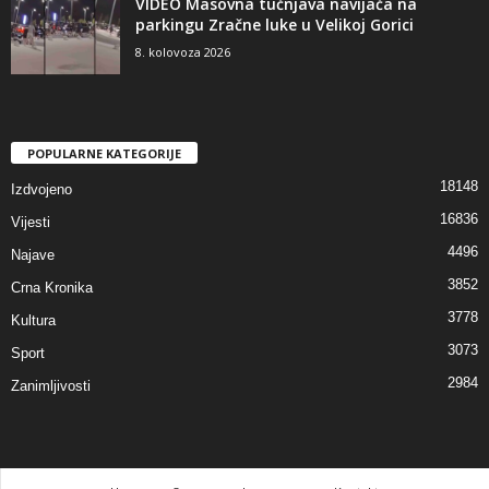
VIDEO Masovna tučnjava navijača na
parkingu Zračne luke u Velikoj Gorici
8. kolovoza 2026
POPULARNE KATEGORIJE
18148
Izdvojeno
16836
Vijesti
4496
Najave
3852
Crna Kronika
3778
Kultura
3073
Sport
2984
Zanimljivosti