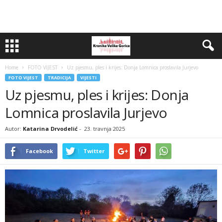
Home
FOTO VIJEST
Uz pjesmu, ples i krijes: Donja Lomnica proslavila Jurjevo
FOTO VIJEST
TRADICIJA
VIJESTI
Uz pjesmu, ples i krijes: Donja
Lomnica proslavila Jurjevo
Autor:
Katarina Drvodelić
-
23. travnja 2025
Facebook
Twitter