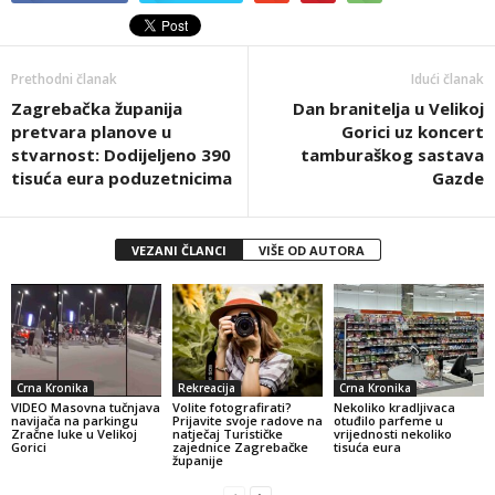
Prethodni članak
Idući članak
Zagrebačka županija
Dan branitelja u Velikoj
pretvara planove u
Gorici uz koncert
stvarnost: Dodijeljeno 390
tamburaškog sastava
tisuća eura poduzetnicima
Gazde
VEZANI ČLANCI
VIŠE OD AUTORA
Crna Kronika
Rekreacija
Crna Kronika
VIDEO Masovna tučnjava
Volite fotografirati?
Nekoliko kradljivaca
navijača na parkingu
Prijavite svoje radove na
otuđilo parfeme u
Zračne luke u Velikoj
natječaj Turističke
vrijednosti nekoliko
Gorici
zajednice Zagrebačke
tisuća eura
županije