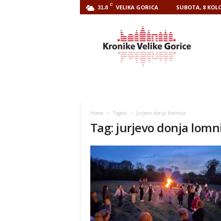
C
VELIKA GORICA
SUBOTA, 8 KOLO
31.8
Kronike
Velike
Gorice
Home
Tagovi
Jurjevo donja lomnica
Tag: jurjevo donja lomn