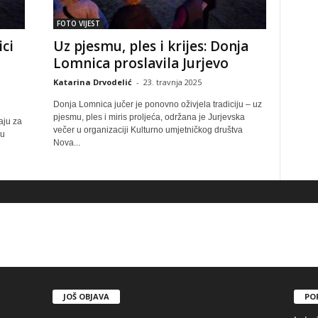
FOTO VIJEST
ci
Uz pjesmu, ples i krijes: Donja
Lomnica proslavila Jurjevo
Katarina Drvodelić
-
23. travnja 2025
Donja Lomnica jučer je ponovno oživjela tradiciju – uz
pjesmu, ples i miris proljeća, održana je Jurjevska
aju za
večer u organizaciji Kulturno umjetničkog društva
 u
Nova...
JOŠ OBJAVA
PO