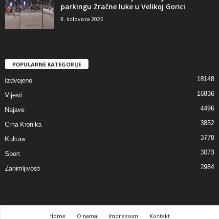
parkingu Zračne luke u Velikoj Gorici
8. kolovoza 2026
POPULARNE KATEGORIJE
18148
Izdvojeno
16836
Vijesti
4496
Najave
3852
Crna Kronika
3778
Kultura
3073
Sport
2984
Zanimljivosti
Home
O nama
Impressum
Kontakt