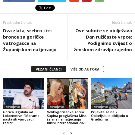
Prethodni članak
Idući članak
Dva zlata, srebro i tri
Ove subote se obilježava
bronce za goričke
Dan ružičaste vrpce:
vatrogasce na
Podignimo svijest o
Županijskom natjecanju
ženskom zdravlju zajedno
VEZANI ČLANCI
VIŠE OD AUTORA
Izdvojeno
Izdvojeno
Izdvojeno
Gorica izgubila od
Velikogoričanka Antea
Prijavite se na 2.
Lokomotive: “Moramo
Šapina proglašena Miss
Obiteljsku biciklijadu u
nastaviti vjerovati i
šarma na natjecanju
Gradićima
raditi”
Bikini International 2026.