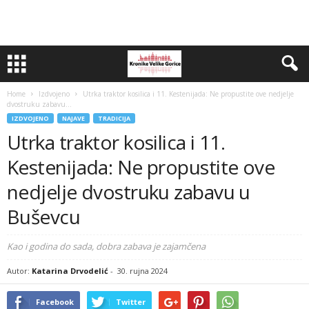
Home
Izdvojeno
Utrka traktor kosilica i 11. Kestenijada: Ne propustite ove nedjelje
dvostruku zabavu...
IZDVOJENO
NAJAVE
TRADICIJA
Utrka traktor kosilica i 11.
Kestenijada: Ne propustite ove
nedjelje dvostruku zabavu u
Buševcu
Kao i godina do sada, dobra zabava je zajamčena
Autor:
Katarina Drvodelić
-
30. rujna 2024
Facebook
Twitter