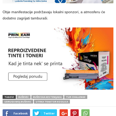
Obje manifestacije podržavaju lokalni sponzori, a atmosferu će
dodatno zagrijati tamburaši.
TAGOVI
BUŠEVEC
BUŠEVSKA KESTENIJADA
TUR CHALLENGE
UDRUGA MOJ BUŠEVEC
UTRKA TRAKTOR KOSILICA
Facebook
Twitter