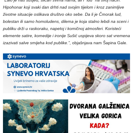
“Lalo je naš susjed, sličan svima nama, ali i “lud” na svoj način.
Hipohonar koji svaki dan drhti nad svojim tijelom i kroz zanimljive
životne situacije oslikava društvo oko sebe. Da li je Čmorak lud,
bolestan ili samo homoludens, dilema je koja stalno lebdi na sceni i
publiku drži u raskoraku, napetoj i komičnoj atmosferi. Koristeći
elemente satire, komedije i ironije Sušić uspijeva skoro sat vremena
izazivati salve smijeha kod publike.”,
objašnjava nam Šapina Gale.