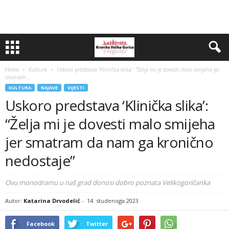
Home
Kultura
Uskoro predstava ‘Klinička slika’: “Želja mi je dovesti malo smijeha jer
smatram...
KULTURA
NAJAVE
VIJESTI
Uskoro predstava ‘Klinička slika’:
“Želja mi je dovesti malo smijeha
jer smatram da nam ga kronično
nedostaje”
Ovu monodramu u naš grad donosi dobro poznata Velikogoričanka
Autor:
Katarina Drvodelić
-
14. studenoga 2023
Facebook
Twitter