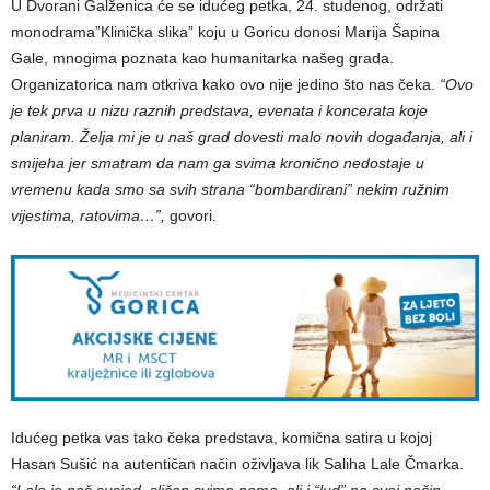
U Dvorani Galženica će se idućeg petka, 24. studenog, održati
monodrama”Klinička slika” koju u Goricu donosi Marija Šapina
Gale, mnogima poznata kao humanitarka našeg grada.
Organizatorica nam otkriva kako ovo nije jedino što nas čeka.
“Ovo
je tek prva u nizu raznih predstava, evenata i koncerata koje
planiram. Želja mi je u naš grad dovesti malo novih događanja, ali i
smijeha jer smatram da nam ga svima kronično nedostaje u
vremenu kada smo sa svih strana “bombardirani” nekim ružnim
vijestima, ratovima…”,
govori.
Idućeg petka vas tako čeka predstava, komična satira u kojoj
Hasan Sušić na autentičan način oživljava lik Saliha Lale Čmarka.