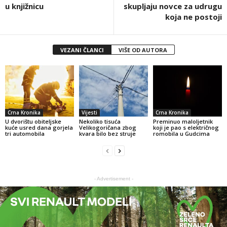
u knjižnicu
skupljaju novce za udrugu
koja ne postoji
VEZANI ČLANCI
VIŠE OD AUTORA
Crna Kronika
Vijesti
Crna Kronika
U dvorištu obiteljske
Nekoliko tisuća
Preminuo maloljetnik
kuće usred dana gorjela
Velikogoričana zbog
koji je pao s električnog
tri automobila
kvara bilo bez struje
romobila u Gudcima
- Advertisement -