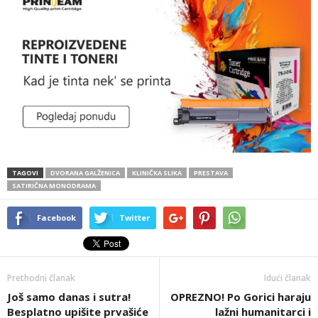
TAGOVI
DVORANA GALŽENICA
KLINIČKA SLIKA
PRESTAVA
SATIRIČNA MONODRAMA
Facebook
Twitter
Prethodni članak
Idući članak
Još samo danas i sutra!
OPREZNO! Po Gorici haraju
Besplatno upišite prvašiće
lažni humanitarci i